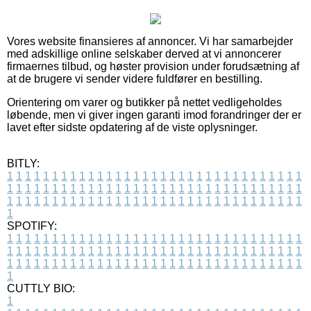
Vores website finansieres af annoncer. Vi har samarbejder
med adskillige online selskaber derved at vi annoncerer
firmaernes tilbud, og høster provision under forudsætning af
at de brugere vi sender videre fuldfører en bestilling.
Orientering om varer og butikker på nettet vedligeholdes
løbende, men vi giver ingen garanti imod forandringer der er
lavet efter sidste opdatering af de viste oplysninger.
BITLY:
1
1
1
1
1
1
1
1
1
1
1
1
1
1
1
1
1
1
1
1
1
1
1
1
1
1
1
1
1
1
1
1
1
1
1
1
1
1
1
1
1
1
1
1
1
1
1
1
1
1
1
1
1
1
1
1
1
1
1
1
1
1
1
1
1
1
1
1
1
1
1
1
1
1
1
1
1
1
1
1
1
1
1
1
1
1
1
1
1
1
1
1
1
1
1
1
1
1
1
1
SPOTIFY:
1
1
1
1
1
1
1
1
1
1
1
1
1
1
1
1
1
1
1
1
1
1
1
1
1
1
1
1
1
1
1
1
1
1
1
1
1
1
1
1
1
1
1
1
1
1
1
1
1
1
1
1
1
1
1
1
1
1
1
1
1
1
1
1
1
1
1
1
1
1
1
1
1
1
1
1
1
1
1
1
1
1
1
1
1
1
1
1
1
1
1
1
1
1
1
1
1
1
1
1
CUTTLY BIO:
1