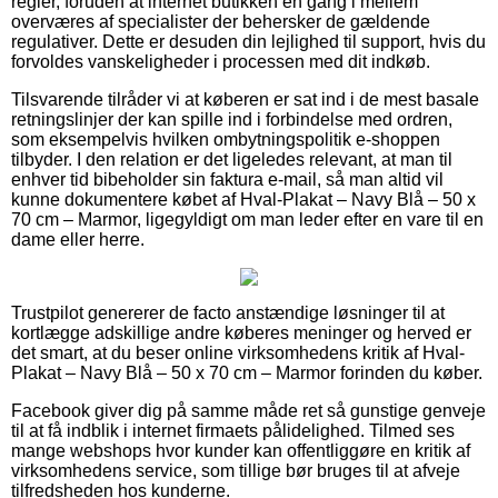
regler, foruden at internet butikken en gang i mellem
overværes af specialister der behersker de gældende
regulativer. Dette er desuden din lejlighed til support, hvis du
forvoldes vanskeligheder i processen med dit indkøb.
Tilsvarende tilråder vi at køberen er sat ind i de mest basale
retningslinjer der kan spille ind i forbindelse med ordren,
som eksempelvis hvilken ombytningspolitik e-shoppen
tilbyder. I den relation er det ligeledes relevant, at man til
enhver tid bibeholder sin faktura e-mail, så man altid vil
kunne dokumentere købet af Hval-Plakat – Navy Blå – 50 x
70 cm – Marmor, ligegyldigt om man leder efter en vare til en
dame eller herre.
Trustpilot genererer de facto anstændige løsninger til at
kortlægge adskillige andre køberes meninger og herved er
det smart, at du beser online virksomhedens kritik af Hval-
Plakat – Navy Blå – 50 x 70 cm – Marmor forinden du køber.
Facebook giver dig på samme måde ret så gunstige genveje
til at få indblik i internet firmaets pålidelighed. Tilmed ses
mange webshops hvor kunder kan offentliggøre en kritik af
virksomhedens service, som tillige bør bruges til at afveje
tilfredsheden hos kunderne.