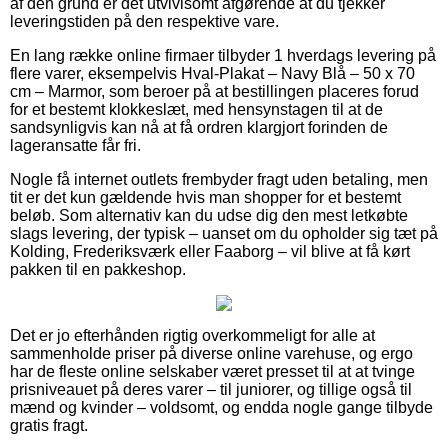
af den grund er det utvivlsomt afgørende at du tjekker
leveringstiden på den respektive vare.
En lang række online firmaer tilbyder 1 hverdags levering på
flere varer, eksempelvis Hval-Plakat – Navy Blå – 50 x 70
cm – Marmor, som beroer på at bestillingen placeres forud
for et bestemt klokkeslæt, med hensynstagen til at de
sandsynligvis kan nå at få ordren klargjort forinden de
lageransatte får fri.
Nogle få internet outlets frembyder fragt uden betaling, men
tit er det kun gældende hvis man shopper for et bestemt
beløb. Som alternativ kan du udse dig den mest letkøbte
slags levering, der typisk – uanset om du opholder sig tæt på
Kolding, Frederiksværk eller Faaborg – vil blive at få kørt
pakken til en pakkeshop.
Det er jo efterhånden rigtig overkommeligt for alle at
sammenholde priser på diverse online varehuse, og ergo
har de fleste online selskaber været presset til at at tvinge
prisniveauet på deres varer – til juniorer, og tillige også til
mænd og kvinder – voldsomt, og endda nogle gange tilbyde
gratis fragt.