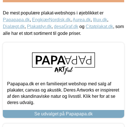
De mest populære plakat-webshops i øjeblikket er
Papapapa.dk
,
EngkjærNordisk.dk
,
Aurea.dk
,
Illux.dk
,
Dialægt.dk
,
Plakatdyr.dk
,
desaGraf.dk
og
Citatplakat.dk
, som
alle har et stort sortiment til gode priser.
Papapapa.dk er en familieejet webshop med salg af
plakater, canvas og akustik. Deres Artworks er inspireret
af den skandinaviske natur og livsstil. Klik her for at se
deres udvalg.
Se udvalget på Papapapa.dk