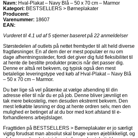
Navn:
Hval-Plakat – Navy Blå – 50 x 70 cm – Marmor
Kategori:
BESTSELLERS > Børneplakater
Producent:
Varenummer:
18607
EAN:
Vurderet til
4.1
ud af 5 stjerner baseret på
22
anmeldelser
Størstedelen af outlets på nettet frembyder til alt held diverse
fragtløsninger. En af dem der er mest populær er nu om
dage afhentningssteder, fordi det giver dig fuld fleksibilitet til
at hente de bestilte produkter præcis når det passer dig.
Denne er altså ret bekvem, og typisk også den mest
betalelige leveringstype ved køb af Hval-Plakat – Navy Blå
– 50 x 70 cm – Marmor.
Du bør lige så vel påtænke at vælge afsending til din
adresse eller til når du er på job. Denne bliver jævnligt en
tak mere bekostelig, men desuden ekstremt bekvem. Den
mest letkøbte løsning er dog at hente ordren selv, men den
mulighed er betinget af at du bor med kort afstand til e-
forhandlerens arbejdslager.
Fragttiden på BESTSELLERS > Børneplakater er jo særligt
vigtig forudsat man absolut skal bruge varen øjeblikkeligt, og