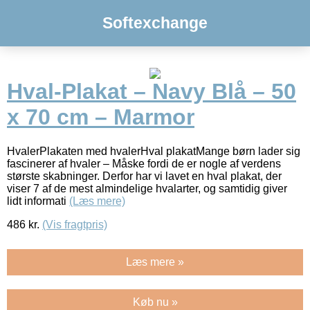
Softexchange
Hval-Plakat – Navy Blå – 50
x 70 cm – Marmor
HvalerPlakaten med hvalerHval plakatMange børn lader sig
fascinerer af hvaler – Måske fordi de er nogle af verdens
største skabninger. Derfor har vi lavet en hval plakat, der
viser 7 af de mest almindelige hvalarter, og samtidig giver
lidt informati
(Læs mere)
486
kr.
(Vis fragtpris)
Læs mere »
Køb nu »