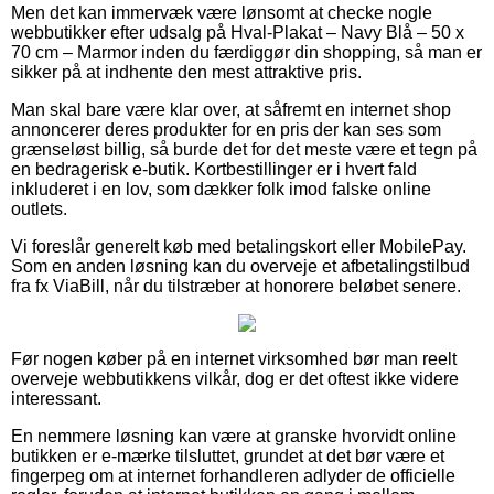
Men det kan immervæk være lønsomt at checke nogle
webbutikker efter udsalg på Hval-Plakat – Navy Blå – 50 x
70 cm – Marmor inden du færdiggør din shopping, så man er
sikker på at indhente den mest attraktive pris.
Man skal bare være klar over, at såfremt en internet shop
annoncerer deres produkter for en pris der kan ses som
grænseløst billig, så burde det for det meste være et tegn på
en bedragerisk e-butik. Kortbestillinger er i hvert fald
inkluderet i en lov, som dækker folk imod falske online
outlets.
Vi foreslår generelt køb med betalingskort eller MobilePay.
Som en anden løsning kan du overveje et afbetalingstilbud
fra fx ViaBill, når du tilstræber at honorere beløbet senere.
Før nogen køber på en internet virksomhed bør man reelt
overveje webbutikkens vilkår, dog er det oftest ikke videre
interessant.
En nemmere løsning kan være at granske hvorvidt online
butikken er e-mærke tilsluttet, grundet at det bør være et
fingerpeg om at internet forhandleren adlyder de officielle