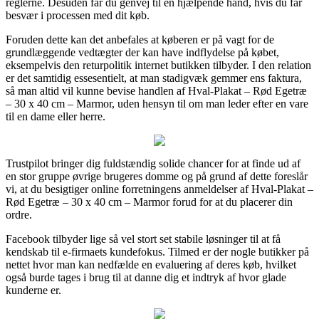
reglerne. Desuden får du genvej til en hjælpende hånd, hvis du får
besvær i processen med dit køb.
Foruden dette kan det anbefales at køberen er på vagt for de
grundlæggende vedtægter der kan have indflydelse på købet,
eksempelvis den returpolitik internet butikken tilbyder. I den relation
er det samtidig essesentielt, at man stadigvæk gemmer ens faktura,
så man altid vil kunne bevise handlen af Hval-Plakat – Rød Egetræ
– 30 x 40 cm – Marmor, uden hensyn til om man leder efter en vare
til en dame eller herre.
Trustpilot bringer dig fuldstændig solide chancer for at finde ud af
en stor gruppe øvrige brugeres domme og på grund af dette foreslår
vi, at du besigtiger online forretningens anmeldelser af Hval-Plakat –
Rød Egetræ – 30 x 40 cm – Marmor forud for at du placerer din
ordre.
Facebook tilbyder lige så vel stort set stabile løsninger til at få
kendskab til e-firmaets kundefokus. Tilmed er der nogle butikker på
nettet hvor man kan nedfælde en evaluering af deres køb, hvilket
også burde tages i brug til at danne dig et indtryk af hvor glade
kunderne er.