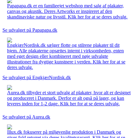
Papapapa.dk er en familieejet webshop med salg af plakater,
canvas og akustik. Deres Artworks er inspireret af den
skandinaviske natur og livsstil. Klik her for at se deres udvalg.
Se udvalget på Papapapa.dk
EngkjærNordisk.dk sælger flotte og stilrene plakater til dit
hjem. Alle plakaterne opsættes internt i virksomheden, enten
med eget design eller kombineret med nøje udvalgte
illustrationer fra dygtige kunstnere i verden. Klik her for at se
deres udvalg.
Se udvalget på EngkjærNordisk.dk
Aurea.dk tilbyder et stort udvalg af plakater, hvor alt er designet
og produceret i Danmark. Derfor er alt også på lager, og kan
leveres inden for 1-2 dage. Klik her for at se deres udvalg.
Se udvalget på Aurea.dk
Illux.dk fokuserer på miljøvenlig produktion i Danmark og
giver fuld returret via deres kvalitetsgaranti. Klik her for at se