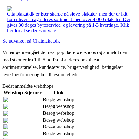
Citatplakat.dk er især skarpe på sjove plakater, men der er lidt
for enhver smag i deres sortiment med over 4.000 plakater. Der
gives 30 dages bytteservice, og levering på 1-3 hverdage. Klik
her for at se deres udvalg.
Se udvalget på Citatplakat.dk
Vi har gennemgået de mest populære webshops og anmeldt dem
med stjerner fra 1 til 5 ud fra bl.a. deres prisniveau,
sortimentstørrelse, kundeservice, brugervenlighed, betingelser,
leveringsformer og betalingsmuligheder.
Bedst anmeldte webshops
Webshop
Stjerner
Link
Besøg webshop
Besøg webshop
Besøg webshop
Besøg webshop
Besøg webshop
Besøg webshop