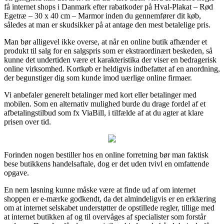
få internet shops i Danmark efter rabatkoder på Hval-Plakat – Rød
Egetræ – 30 x 40 cm – Marmor inden du gennemfører dit køb,
således at man er skudsikker på at antage den mest betalelige pris.
Man bør alligevel ikke overse, at når en online butik afhænder et
produkt til salg for en salgspris som er ekstraordinært beskeden, så
kunne det undertiden være et karakteristika der viser en bedragerisk
online virksomhed. Kortkøb er heldigvis indbefattet af en anordning,
der begunstiger dig som kunde imod uærlige online firmaer.
Vi anbefaler generelt betalinger med kort eller betalinger med
mobilen. Som en alternativ mulighed burde du drage fordel af et
afbetalingstilbud som fx ViaBill, i tilfælde af at du agter at klare
prisen over tid.
Forinden nogen bestiller hos en online forretning bør man faktisk
bese butikkens handelsaftale, dog er det uden tvivl en omfattende
opgave.
En nem løsning kunne måske være at finde ud af om internet
shoppen er e-mærke godkendt, da det almindeligvis er en erklæring
om at internet selskabet understøtter de opstillede regler, tillige med
at internet butikken af og til overvåges af specialister som forstår