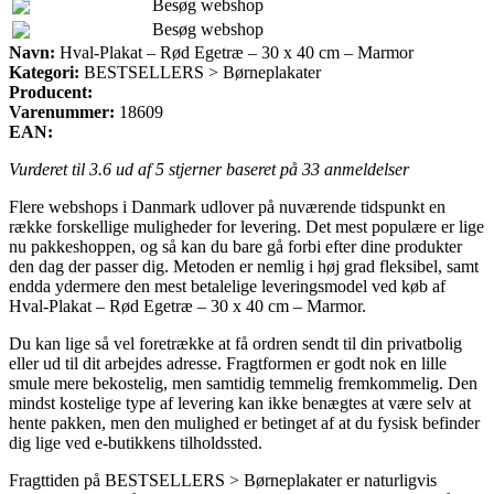
Besøg webshop
Besøg webshop
Navn:
Hval-Plakat – Rød Egetræ – 30 x 40 cm – Marmor
Kategori:
BESTSELLERS > Børneplakater
Producent:
Varenummer:
18609
EAN:
Vurderet til
3.6
ud af 5 stjerner baseret på
33
anmeldelser
Flere webshops i Danmark udlover på nuværende tidspunkt en
række forskellige muligheder for levering. Det mest populære er lige
nu pakkeshoppen, og så kan du bare gå forbi efter dine produkter
den dag der passer dig. Metoden er nemlig i høj grad fleksibel, samt
endda ydermere den mest betalelige leveringsmodel ved køb af
Hval-Plakat – Rød Egetræ – 30 x 40 cm – Marmor.
Du kan lige så vel foretrække at få ordren sendt til din privatbolig
eller ud til dit arbejdes adresse. Fragtformen er godt nok en lille
smule mere bekostelig, men samtidig temmelig fremkommelig. Den
mindst kostelige type af levering kan ikke benægtes at være selv at
hente pakken, men den mulighed er betinget af at du fysisk befinder
dig lige ved e-butikkens tilholdssted.
Fragttiden på BESTSELLERS > Børneplakater er naturligvis