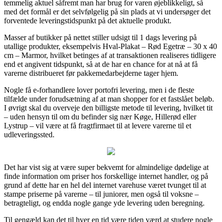
temmelig aktuel såfremt man har brug for varen øjeblikkeligt, så
med det formål er det selvfølgelig på sin plads at vi undersøger det
forventede leveringstidspunkt på det aktuelle produkt.
Masser af butikker på nettet stiller udsigt til 1 dags levering på
utallige produkter, eksempelvis Hval-Plakat – Rød Egetræ – 30 x 40
cm – Marmor, hvilket betinges af at transaktionen realiseres tidligere
end et angivent tidspunkt, så at de har en chance for at nå at få
varerne distribueret før pakkemedarbejderne tager hjem.
Nogle få e-forhandlere lover portofri levering, men i de fleste
tilfælde under forudsætning af at man shopper for et fastslået beløb.
I øvrigt skal du overveje den billigste metode til levering, hvilket tit
– uden hensyn til om du befinder sig nær Køge, Hillerød eller
Lystrup – vil være at få fragtfirmaet til at levere varerne til et
udleveringssted.
Det har vist sig at være super bekvemt for almindelige dødelige at
finde information om priser hos forskellige internet handler, og på
grund af dette har en hel del internet varehuse været tvunget til at
stampe priserne på varerne – til juniorer, men også til voksne –
betragteligt, og endda nogle gange yde levering uden beregning.
Til gengæld kan det til hver en tid være tiden værd at studere nogle