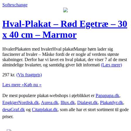
Softexchange
Hval-Plakat – Rød Egetræ – 30
x 40 cm – Marmor
HvalerPlakaten med hvalerHval plakatMange børn lader sig
fascinerer af hvaler – Måske fordi de er nogle af verdens største
skabninger. Derfor har vi lavet en hval plakat, der viser 7 af de mest
almindelige hvalarter, og samtidig giver lidt informati
(Læs mere)
297
kr.
(Vis fragtpris)
Læs mere »
Køb nu »
De mest populære plakat-webshops i øjeblikket er
Papapapa.dk
,
EngkjærNordisk.dk
,
Aurea.dk
,
Illux.dk
,
Dialægt.dk
,
Plakatdyr.dk
,
desaGraf.dk
og
Citatplakat.dk
, som alle har et stort sortiment til gode
priser.