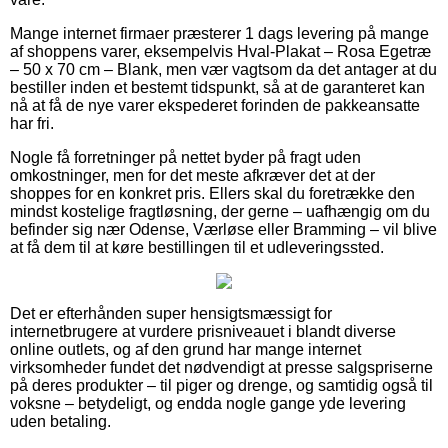
Mange internet firmaer præsterer 1 dags levering på mange
af shoppens varer, eksempelvis Hval-Plakat – Rosa Egetræ
– 50 x 70 cm – Blank, men vær vagtsom da det antager at du
bestiller inden et bestemt tidspunkt, så at de garanteret kan
nå at få de nye varer ekspederet forinden de pakkeansatte
har fri.
Nogle få forretninger på nettet byder på fragt uden
omkostninger, men for det meste afkræver det at der
shoppes for en konkret pris. Ellers skal du foretrække den
mindst kostelige fragtløsning, der gerne – uafhængig om du
befinder sig nær Odense, Værløse eller Bramming – vil blive
at få dem til at køre bestillingen til et udleveringssted.
Det er efterhånden super hensigtsmæssigt for
internetbrugere at vurdere prisniveauet i blandt diverse
online outlets, og af den grund har mange internet
virksomheder fundet det nødvendigt at presse salgspriserne
på deres produkter – til piger og drenge, og samtidig også til
voksne – betydeligt, og endda nogle gange yde levering
uden betaling.