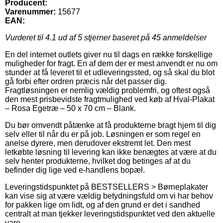
Producent:
Varenummer:
15677
EAN:
Vurderet til
4.1
ud af 5 stjerner baseret på
45
anmeldelser
En del internet outlets giver nu til dags en række forskellige
muligheder for fragt. En af dem der er mest anvendt er nu om
stunder at få leveret til et udleveringssted, og så skal du blot
gå forbi efter ordren præcis når det passer dig.
Fragtløsningen er nemlig vældig problemfri, og oftest også
den mest prisbevidste fragtmulighed ved køb af Hval-Plakat
– Rosa Egetræ – 50 x 70 cm – Blank.
Du bør omvendt påtænke at få produkterne bragt hjem til dig
selv eller til når du er på job. Løsningen er som regel en
anelse dyrere, men derudover ekstremt let. Den mest
letkøbte løsning til levering kan ikke benægtes at være at du
selv henter produkterne, hvilket dog betinges af at du
befinder dig lige ved e-handlens bopæl.
Leveringstidspunktet på BESTSELLERS > Børneplakater
kan vise sig at være vældig betydningsfuld om vi har behov
for pakken lige om lidt, og af den grund er det i sandhed
centralt at man tjekker leveringstidspunktet ved den aktuelle
vare.