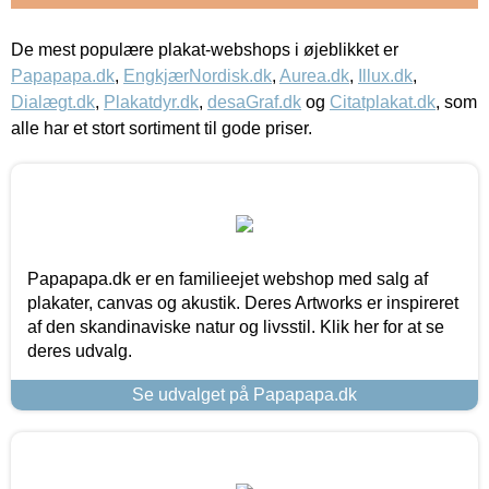
De mest populære plakat-webshops i øjeblikket er
Papapapa.dk
,
EngkjærNordisk.dk
,
Aurea.dk
,
Illux.dk
,
Dialægt.dk
,
Plakatdyr.dk
,
desaGraf.dk
og
Citatplakat.dk
, som
alle har et stort sortiment til gode priser.
Papapapa.dk er en familieejet webshop med salg af
plakater, canvas og akustik. Deres Artworks er inspireret
af den skandinaviske natur og livsstil. Klik her for at se
deres udvalg.
Se udvalget på Papapapa.dk