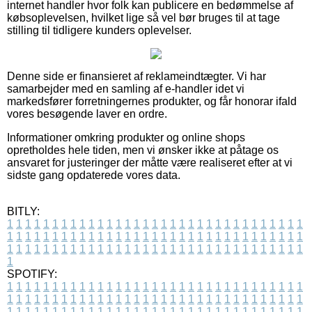
internet handler hvor folk kan publicere en bedømmelse af
købsoplevelsen, hvilket lige så vel bør bruges til at tage
stilling til tidligere kunders oplevelser.
Denne side er finansieret af reklameindtægter. Vi har
samarbejder med en samling af e-handler idet vi
markedsfører forretningernes produkter, og får honorar ifald
vores besøgende laver en ordre.
Informationer omkring produkter og online shops
opretholdes hele tiden, men vi ønsker ikke at påtage os
ansvaret for justeringer der måtte være realiseret efter at vi
sidste gang opdaterede vores data.
BITLY:
1
1
1
1
1
1
1
1
1
1
1
1
1
1
1
1
1
1
1
1
1
1
1
1
1
1
1
1
1
1
1
1
1
1
1
1
1
1
1
1
1
1
1
1
1
1
1
1
1
1
1
1
1
1
1
1
1
1
1
1
1
1
1
1
1
1
1
1
1
1
1
1
1
1
1
1
1
1
1
1
1
1
1
1
1
1
1
1
1
1
1
1
1
1
1
1
1
1
1
1
SPOTIFY:
1
1
1
1
1
1
1
1
1
1
1
1
1
1
1
1
1
1
1
1
1
1
1
1
1
1
1
1
1
1
1
1
1
1
1
1
1
1
1
1
1
1
1
1
1
1
1
1
1
1
1
1
1
1
1
1
1
1
1
1
1
1
1
1
1
1
1
1
1
1
1
1
1
1
1
1
1
1
1
1
1
1
1
1
1
1
1
1
1
1
1
1
1
1
1
1
1
1
1