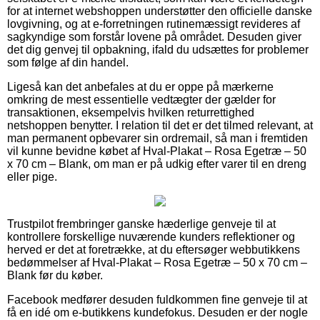
for at internet webshoppen understøtter den officielle danske
lovgivning, og at e-forretningen rutinemæssigt revideres af
sagkyndige som forstår lovene på området. Desuden giver
det dig genvej til opbakning, ifald du udsættes for problemer
som følge af din handel.
Ligeså kan det anbefales at du er oppe på mærkerne
omkring de mest essentielle vedtægter der gælder for
transaktionen, eksempelvis hvilken returrettighed
netshoppen benytter. I relation til det er det tilmed relevant, at
man permanent opbevarer sin ordremail, så man i fremtiden
vil kunne bevidne købet af Hval-Plakat – Rosa Egetræ – 50
x 70 cm – Blank, om man er på udkig efter varer til en dreng
eller pige.
Trustpilot frembringer ganske hæderlige genveje til at
kontrollere forskellige nuværende kunders reflektioner og
herved er det at foretrække, at du eftersøger webbutikkens
bedømmelser af Hval-Plakat – Rosa Egetræ – 50 x 70 cm –
Blank før du køber.
Facebook medfører desuden fuldkommen fine genveje til at
få en idé om e-butikkens kundefokus. Desuden er der nogle