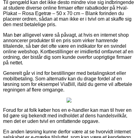
Til gengæld kan det ikke desto mindre vise sig indbringende
at studere diverse online firmaer efter rabatkoder på Hval-
Plakat – Rosa Egetræ – 50 x 70 cm – Blank forinden du
placerer ordren, sådan at man ikke er i tvivl om at skaffe sig
den mest betalelige pris.
Man bør alligevel være så påvagt, at hvis en internet shop
annoncerer produkter til en pris som virker hamrende
tiltalende, så bør det ofte være en indikator for en svindel
online webshop. Kortbestillinger er imidlertid omfavnet af en
ordning, der bistår dig som kunde overfor uoprigtige firmaer
på nettet.
Generelt går vi ind for bestillinger med betalingskort eller
mobilbetaling. Som alternativ kan du drage fordel af en
løsning som for eksempel ViaBill, ifald du gerne vil afbetale
regningen af flere omgange.
Forud for at folk køber hos en e-handler kan man til hver en
tid gøre sig bekendt med indholdet af dens handelsvilkår,
men det er uden tvivl en omfattende opgave.
En anden løsning kunne derfor være at se hvorvidt internet
selskabet er e-mærke tilsluttet, som kan være et kendetegn