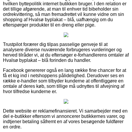
hvilken byttepolitik internet butikken bruger. I den relation er
det tillige afgørende, at man til enhver tid bibeholder sin
ordrekvittering, så man fremadrettet vil kunne vidne om sin
shopping af Hvalsø byplakat – blå, uafhængig om du
efterspørger produkter til en dreng eller pige.
Trustpilot forærer dig tilpas passelige genveje til at
analysere diverse nuværende forbrugeres vurderinger og
herved tilråder vi, at du eftersøger e-forhandlerens omtaler af
Hvalsø byplakat – blå forinden du handler.
Facebook genererer også en lang række fine chancer for at
få et kig ind i netshoppens pålidelighed. Derudover ses en
række e-handler som tilbyder kunderne at offentliggøre en
omtale af deres køb, som tillige må udnyttes til afvejning af
hvor tilfredse kunderne er.
Dette website er reklamefinansieret. Vi samarbejder med en
del e-butikker eftersom vi annoncerer butikkernes varer, og
indtjener betaling såfremt en af vores besøgende fuldfører
en ordre.