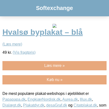
Softexchange
Hvalsø byplakat – blå
(Læs mere)
49
kr.
(Vis fragtpris)
Læs mere »
Køb nu »
De mest populære plakat-webshops i øjeblikket er
Papapapa.dk
,
EngkjærNordisk.dk
,
Aurea.dk
,
Illux.dk
,
Dialægt.dk
,
Plakatdyr.dk
,
desaGraf.dk
og
Citatplakat.dk
, som