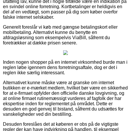
ufattelig lav, kunne det i nogle tilfælde være en indikation på
en svindel online forretning. Kortbetalinger er heldigvis en
del af en vedtægt, som passer på dig som køber overfor
falske internet selskaber.
Generelt foreslår vi køb med gængse betalingskort eller
mobilbetaling. Alternativt kunne du benytte en
afdragsløsning som eksempelvis ViaBill, såfremt du
foretrækker at dække prisen senere.
Inden nogen shopper på en internet virksomhed burde man i
reglen løbe igennem dens forretningsaftale, dog er det i
reglen ikke særlig interessant.
Alternativet kunne måske være at granske om internet
butikken er e-mærket medlem, hvilket bør være en sikkerhed
for at e-firmaet opfylder den officielle danske lovgivning, og
at online firmaet rutinemæssigt vurderes af fagfolk der har
ekspertise inden for reglementet på området. Dette er
desuden en god genvej til bistand, såfremt du udsættes for
vanskeligheder ved din bestilling.
Desuden foreslåes det at køberen er obs på de vigtigste
regler der kan have indvirkning på handlen, til eksempel