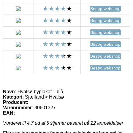
Besøg webshop
Besøg webshop
Besøg webshop
Besøg webshop
Besøg webshop
Besøg webshop
Navn:
Hvalsø byplakat – blå
Kategori:
Sjælland > Hvalsø
Producent:
Varenummer:
30601327
EAN:
Vurderet til
4.7
ud af 5 stjerner baseret på
22
anmeldelser