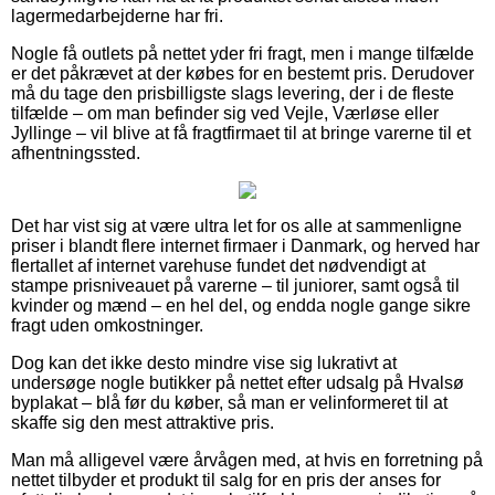
lagermedarbejderne har fri.
Nogle få outlets på nettet yder fri fragt, men i mange tilfælde
er det påkrævet at der købes for en bestemt pris. Derudover
må du tage den prisbilligste slags levering, der i de fleste
tilfælde – om man befinder sig ved Vejle, Værløse eller
Jyllinge – vil blive at få fragtfirmaet til at bringe varerne til et
afhentningssted.
Det har vist sig at være ultra let for os alle at sammenligne
priser i blandt flere internet firmaer i Danmark, og herved har
flertallet af internet varehuse fundet det nødvendigt at
stampe prisniveauet på varerne – til juniorer, samt også til
kvinder og mænd – en hel del, og endda nogle gange sikre
fragt uden omkostninger.
Dog kan det ikke desto mindre vise sig lukrativt at
undersøge nogle butikker på nettet efter udsalg på Hvalsø
byplakat – blå før du køber, så man er velinformeret til at
skaffe sig den mest attraktive pris.
Man må alligevel være årvågen med, at hvis en forretning på
nettet tilbyder et produkt til salg for en pris der anses for