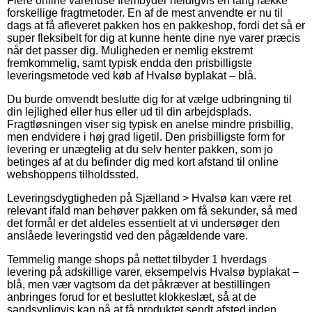
Flere online varehuse frembyder heldigvis en lang række
forskellige fragtmetoder. En af de mest anvendte er nu til
dags at få afleveret pakken hos en pakkeshop, fordi det så er
super fleksibelt for dig at kunne hente dine nye varer præcis
når det passer dig. Muligheden er nemlig ekstremt
fremkommelig, samt typisk endda den prisbilligste
leveringsmetode ved køb af Hvalsø byplakat – blå.
Du burde omvendt beslutte dig for at vælge udbringning til
din lejlighed eller hus eller ud til din arbejdsplads.
Fragtløsningen viser sig typisk en anelse mindre prisbillig,
men endvidere i høj grad ligetil. Den prisbilligste form for
levering er unægtelig at du selv henter pakken, som jo
betinges af at du befinder dig med kort afstand til online
webshoppens tilholdssted.
Leveringsdygtigheden på Sjælland > Hvalsø kan være ret
relevant ifald man behøver pakken om få sekunder, så med
det formål er det aldeles essentielt at vi undersøger den
anslåede leveringstid ved den pågældende vare.
Temmelig mange shops på nettet tilbyder 1 hverdags
levering på adskillige varer, eksempelvis Hvalsø byplakat –
blå, men vær vagtsom da det påkræver at bestillingen
anbringes forud for et besluttet klokkeslæt, så at de
sandsynligvis kan nå at få produktet sendt afsted inden