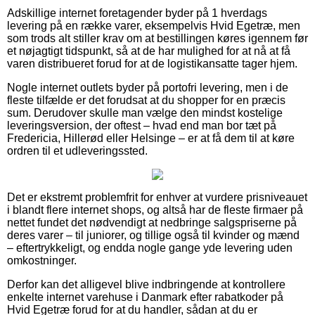
Adskillige internet foretagender byder på 1 hverdags
levering på en række varer, eksempelvis Hvid Egetræ, men
som trods alt stiller krav om at bestillingen køres igennem før
et nøjagtigt tidspunkt, så at de har mulighed for at nå at få
varen distribueret forud for at de logistikansatte tager hjem.
Nogle internet outlets byder på portofri levering, men i de
fleste tilfælde er det forudsat at du shopper for en præcis
sum. Derudover skulle man vælge den mindst kostelige
leveringsversion, der oftest – hvad end man bor tæt på
Fredericia, Hillerød eller Helsinge – er at få dem til at køre
ordren til et udleveringssted.
Det er ekstremt problemfrit for enhver at vurdere prisniveauet
i blandt flere internet shops, og altså har de fleste firmaer på
nettet fundet det nødvendigt at nedbringe salgspriserne på
deres varer – til juniorer, og tillige også til kvinder og mænd
– eftertrykkeligt, og endda nogle gange yde levering uden
omkostninger.
Derfor kan det alligevel blive indbringende at kontrollere
enkelte internet varehuse i Danmark efter rabatkoder på
Hvid Egetræ forud for at du handler, sådan at du er