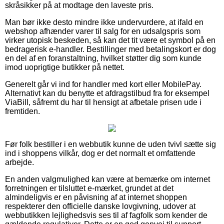
skråsikker på at modtage den laveste pris.
Man bør ikke desto mindre ikke undervurdere, at ifald en
webshop afhænder varer til salg for en udsalgspris som
virker utopisk beskeden, så kan det tit være et symbol på en
bedragerisk e-handler. Bestillinger med betalingskort er dog
en del af en foranstaltning, hvilket støtter dig som kunde
imod uoprigtige butikker på nettet.
Generelt går vi ind for handler med kort eller MobilePay.
Alternativt kan du benytte et afdragstilbud fra for eksempel
ViaBill, såfremt du har til hensigt at afbetale prisen ude i
fremtiden.
Før folk bestiller i en webbutik kunne de uden tvivl sætte sig
ind i shoppens vilkår, dog er det normalt et omfattende
arbejde.
En anden valgmulighed kan være at bemærke om internet
forretningen er tilsluttet e-mærket, grundet at det
almindeligvis er en påvisning af at internet shoppen
respekterer den officielle danske lovgivning, udover at
webbutikken lejlighedsvis ses til af fagfolk som kender de