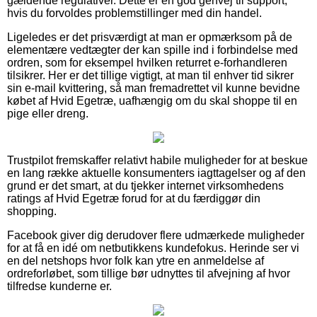
gældende regulativer. Dette er en god genvej til support,
hvis du forvoldes problemstillinger med din handel.
Ligeledes er det prisværdigt at man er opmærksom på de
elementære vedtægter der kan spille ind i forbindelse med
ordren, som for eksempel hvilken returret e-forhandleren
tilsikrer. Her er det tillige vigtigt, at man til enhver tid sikrer
sin e-mail kvittering, så man fremadrettet vil kunne bevidne
købet af Hvid Egetræ, uafhængig om du skal shoppe til en
pige eller dreng.
Trustpilot fremskaffer relativt habile muligheder for at beskue
en lang række aktuelle konsumenters iagttagelser og af den
grund er det smart, at du tjekker internet virksomhedens
ratings af Hvid Egetræ forud for at du færdiggør din
shopping.
Facebook giver dig derudover flere udmærkede muligheder
for at få en idé om netbutikkens kundefokus. Herinde ser vi
en del netshops hvor folk kan ytre en anmeldelse af
ordreforløbet, som tillige bør udnyttes til afvejning af hvor
tilfredse kunderne er.