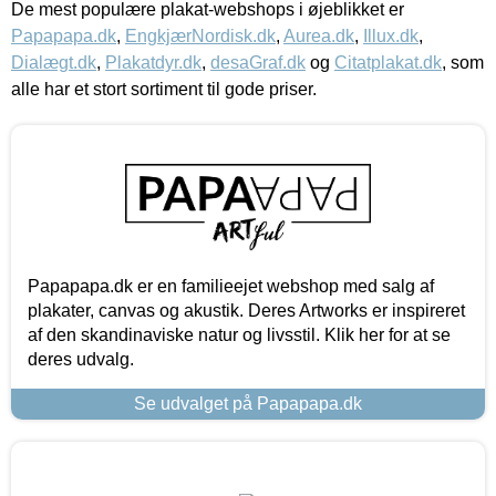
De mest populære plakat-webshops i øjeblikket er
Papapapa.dk
,
EngkjærNordisk.dk
,
Aurea.dk
,
Illux.dk
,
Dialægt.dk
,
Plakatdyr.dk
,
desaGraf.dk
og
Citatplakat.dk
, som
alle har et stort sortiment til gode priser.
Papapapa.dk er en familieejet webshop med salg af
plakater, canvas og akustik. Deres Artworks er inspireret
af den skandinaviske natur og livsstil. Klik her for at se
deres udvalg.
Se udvalget på Papapapa.dk