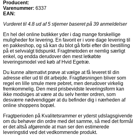
Producent:
Varenummer:
6337
EAN:
Vurderet til
4.8
ud af 5 stjerner baseret på
39
anmeldelser
En hel del online butikker yder i dag mange forskellige
muligheder for levering. En favorit er i vore dage levering til
en pakkeshop, og så kan du blot gå forbi efter din bestilling
på et selvvalgt tidspunkt. Fragtmetoden er nemlig særligt
enkel, og endda derudover den mest letkøbte
leveringsmodel ved køb af Hvid Egetræ.
Du kunne alternativt prøve at vælge at få leveret til din
adresse eller ud til dit arbejde. Fragtløsningen bliver som
regel en lille smule mere pebret, men derudover virkelig
fremkommelig. Den mest prisbevidste leveringsform kan
ikke modsiges at være at du selv henter ordren, som
desværre nødvendiggør at du befinder dig i nærheden af
online shoppens bopæl.
Fragtperioden på Kvalitetsrammer er yderst udslagsgivende
om du behøver din ordre med det samme, så med det formål
er det altså afgørende at man ser den estimerede
leveringstid ved det vedkommende produkt.