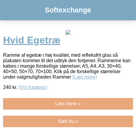
Softexchange
Hvid Egetræ
Ramme af egetræ i høj kvalitet, med refleksfrit glas så
plakaten kommer til det udtryk den fortjener. Rammerne kan
købes i mange forskellige størrelser; A5, A4, A3, 30×40,
40×50, 50×70, 70×100. Klik på de forskellige størrelser
under valgmuligheden Rammer
(Læs mere)
240
kr.
(Vis fragtpris)
Læs mere »
Køb nu »