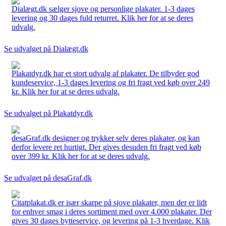
Dialægt.dk sælger sjove og personlige plakater. 1-3 dages
levering og 30 dages fuld returret. Klik her for at se deres
udvalg.
Se udvalget på Dialægt.dk
Plakatdyr.dk har et stort udvalg af plakater. De tilbyder god
kundeservice, 1-3 dages levering og fri fragt ved køb over 249
kr. Klik her for at se deres udvalg.
Se udvalget på Plakatdyr.dk
desaGraf.dk designer og trykker selv deres plakater, og kan
derfor levere ret hurtigt. Der gives desuden fri fragt ved køb
over 399 kr. Klik her for at se deres udvalg.
Se udvalget på desaGraf.dk
Citatplakat.dk er især skarpe på sjove plakater, men der er lidt
for enhver smag i deres sortiment med over 4.000 plakater. Der
gives 30 dages bytteservice, og levering på 1-3 hverdage. Klik