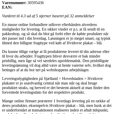
Varenummer:
30595436
EAN:
Vurderet til
4.3
ud af 5 stjerner baseret på
32
anmeldelser
En masse online forhandlere udlover efterhånden alverdens
muligheder for levering. En sikker vinder er p.t. at få sendt til en
pakkeshop, og så skal du blot gå forbi efter de købte produkter når
det passer ind i din hverdag. Løsningen er jo meget smart, og typisk
tilmed den billigste fragttype ved køb af Hvidovre plakat – blå.
Du kunne tillige vælge at få produkterne leveret til din adresse eller
til hvor du arbejder. Fragttypen bliver desværre et hak mindre
prisbillig, men lige så vel særdeles uproblematisk. Den prisbilligste
leveringsløsning vil dog altid være at hente varerne selv, hvilket dog
betinges af at du bor tæt på webshoppens arbejdslager.
Leveringsdygtigheden på Sjælland > Hovedstaden > Hvidovre
plakater er jo usædvanlig central når man står og skal bruge
produktet straks, og herved er det bestemt aktuelt at man finder den
forventede leveringsdato for det respektive produkt.
Mange online firmaer præsterer 1 hverdags levering på en række af
deres produkter, eksempelvis Hvidovre plakat – blå, men husk at det
er underforstået at transaktionen realiseres inden et aftalt tidspunkt,