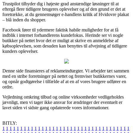
Trustpilot tilbyder dig i højeste grad anstændige løsninger til at
eftergå flere tidligere brugeres oplevelser og af den grund er det at
foretrække, at du gennemsøger e-handlens kritik af Hvidovre plakat
– blå inden du shopper.
Facebook fører til ydermere faktisk habile muligheder for at få
indblik i internet forhandlerens kundefokus. Herinde ser vi nogle
butikker på nettet hvor det er muligt at skrive en anmeldelse af
købsoplevelsen, som desuden kan benyttes til afvejning af tidligere
kunders oplevelser.
Denne side finansieres af reklameindtægter. Vi arbejder tæt sammen
med en stribe forretninger på nettet og fremviser butikkernes varer,
og opnår godtgørelse i tilfælde af at en af vores brugere udfører en
ordre.
Vejledning omkring tilbud og online virksomheder vedligeholdes
jævnligt, men vi tager ikke ansvar for ændringer der eventuelt er
lavet siden vi sidste gang opdaterede vores informationer.
BITLY:
1
1
1
1
1
1
1
1
1
1
1
1
1
1
1
1
1
1
1
1
1
1
1
1
1
1
1
1
1
1
1
1
1
1
1
1