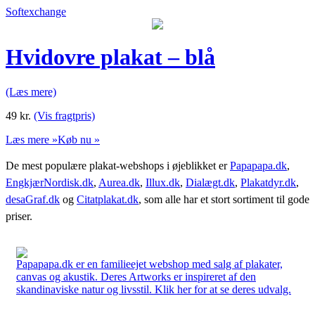
Softexchange
Hvidovre plakat – blå
(Læs mere)
49
kr.
(Vis fragtpris)
Læs mere »
Køb nu »
De mest populære plakat-webshops i øjeblikket er
Papapapa.dk
,
EngkjærNordisk.dk
,
Aurea.dk
,
Illux.dk
,
Dialægt.dk
,
Plakatdyr.dk
,
desaGraf.dk
og
Citatplakat.dk
, som alle har et stort sortiment til gode
priser.
Papapapa.dk er en familieejet webshop med salg af plakater,
canvas og akustik. Deres Artworks er inspireret af den
skandinaviske natur og livsstil. Klik her for at se deres udvalg.