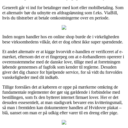
Generelt går vi ind for betalinger med kort eller mobilbetaling. Som
et alternativ bør du udnytte en afdragsløsning som f.eks. ViaBill,
hvis du tilstræber at betale omkostningerne over en periode.
Inden nogen handler hos en online shop burde de i virkeligheden
bese virksomhedens vilkår, det er dog oftest ikke super spændende.
Et andet alternativ er at kigge hvorvidt e-handlen er verificeret af e-
mærket, eftersom det er et fingerpeg om at e-forhandleren opererer i
overensstemmelse med de danske love, tillige med at forretningen
løbende gennemses af fagfolk som kender til reglerne. Desuden
giver det dig chance for hjælpende service, for så vidt du forvoldes
vanskeligheder med dit indkøb.
Tillige foreslåes det at køberen er oppe på mærkerne omkring de
fundamentale reglementer der gør sig gældende i forbindelse med
bestillingen, som fx den bytteret internet firmaet lover. Her er det
desuden essesentielt, at man stadigvæk bevarer ens kvitteringsmail,
så man i fremtiden kan dokumentere handlen af Hvidovre plakat –
blå, uanset om man er på udkig efter varer til en dreng eller pige.