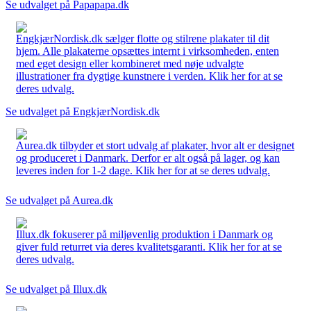
Se udvalget på Papapapa.dk
EngkjærNordisk.dk sælger flotte og stilrene plakater til dit
hjem. Alle plakaterne opsættes internt i virksomheden, enten
med eget design eller kombineret med nøje udvalgte
illustrationer fra dygtige kunstnere i verden. Klik her for at se
deres udvalg.
Se udvalget på EngkjærNordisk.dk
Aurea.dk tilbyder et stort udvalg af plakater, hvor alt er designet
og produceret i Danmark. Derfor er alt også på lager, og kan
leveres inden for 1-2 dage. Klik her for at se deres udvalg.
Se udvalget på Aurea.dk
Illux.dk fokuserer på miljøvenlig produktion i Danmark og
giver fuld returret via deres kvalitetsgaranti. Klik her for at se
deres udvalg.
Se udvalget på Illux.dk