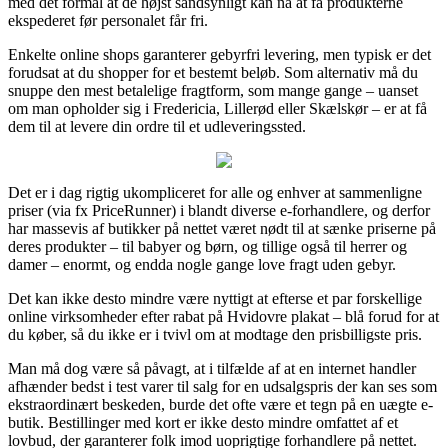
med det formål at de højst sandsynligt kan nå at få produkterne
ekspederet før personalet får fri.
Enkelte online shops garanterer gebyrfri levering, men typisk er det
forudsat at du shopper for et bestemt beløb. Som alternativ må du
snuppe den mest betalelige fragtform, som mange gange – uanset
om man opholder sig i Fredericia, Lillerød eller Skælskør – er at få
dem til at levere din ordre til et udleveringssted.
Det er i dag rigtig ukompliceret for alle og enhver at sammenligne
priser (via fx PriceRunner) i blandt diverse e-forhandlere, og derfor
har massevis af butikker på nettet været nødt til at sænke priserne på
deres produkter – til babyer og børn, og tillige også til herrer og
damer – enormt, og endda nogle gange love fragt uden gebyr.
Det kan ikke desto mindre være nyttigt at efterse et par forskellige
online virksomheder efter rabat på Hvidovre plakat – blå forud for at
du køber, så du ikke er i tvivl om at modtage den prisbilligste pris.
Man må dog være så påvagt, at i tilfælde af at en internet handler
afhænder bedst i test varer til salg for en udsalgspris der kan ses som
ekstraordinært beskeden, burde det ofte være et tegn på en uægte e-
butik. Bestillinger med kort er ikke desto mindre omfattet af et
lovbud, der garanterer folk imod uoprigtige forhandlere på nettet.