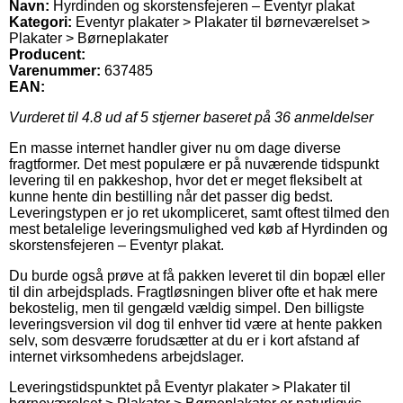
Navn:
Hyrdinden og skorstensfejeren – Eventyr plakat
Kategori:
Eventyr plakater > Plakater til børneværelset >
Plakater > Børneplakater
Producent:
Varenummer:
637485
EAN:
Vurderet til
4.8
ud af 5 stjerner baseret på
36
anmeldelser
En masse internet handler giver nu om dage diverse
fragtformer. Det mest populære er på nuværende tidspunkt
levering til en pakkeshop, hvor det er meget fleksibelt at
kunne hente din bestilling når det passer dig bedst.
Leveringstypen er jo ret ukompliceret, samt oftest tilmed den
mest betalelige leveringsmulighed ved køb af Hyrdinden og
skorstensfejeren – Eventyr plakat.
Du burde også prøve at få pakken leveret til din bopæl eller
til din arbejdsplads. Fragtløsningen bliver ofte et hak mere
bekostelig, men til gengæld vældig simpel. Den billigste
leveringsversion vil dog til enhver tid være at hente pakken
selv, som desværre forudsætter at du er i kort afstand af
internet virksomhedens arbejdslager.
Leveringstidspunktet på Eventyr plakater > Plakater til