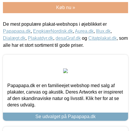
Køb nu »
De mest populære plakat-webshops i øjeblikket er
Papapapa.dk
,
EngkjærNordisk.dk
,
Aurea.dk
,
Illux.dk
,
Dialægt.dk
,
Plakatdyr.dk
,
desaGraf.dk
og
Citatplakat.dk
, som
alle har et stort sortiment til gode priser.
Papapapa.dk er en familieejet webshop med salg af
plakater, canvas og akustik. Deres Artworks er inspireret
af den skandinaviske natur og livsstil. Klik her for at se
deres udvalg.
Se udvalget på Papapapa.dk