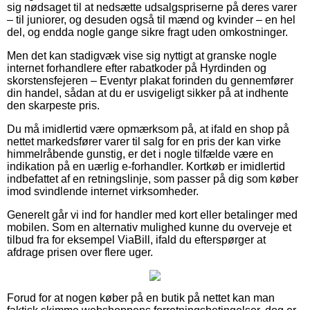
sig nødsaget til at nedsætte udsalgspriserne på deres varer
– til juniorer, og desuden også til mænd og kvinder – en hel
del, og endda nogle gange sikre fragt uden omkostninger.
Men det kan stadigvæk vise sig nyttigt at granske nogle
internet forhandlere efter rabatkoder på Hyrdinden og
skorstensfejeren – Eventyr plakat forinden du gennemfører
din handel, sådan at du er usvigeligt sikker på at indhente
den skarpeste pris.
Du må imidlertid være opmærksom på, at ifald en shop på
nettet markedsfører varer til salg for en pris der kan virke
himmelråbende gunstig, er det i nogle tilfælde være en
indikation på en uærlig e-forhandler. Kortkøb er imidlertid
indbefattet af en retningslinje, som passer på dig som køber
imod svindlende internet virksomheder.
Generelt går vi ind for handler med kort eller betalinger med
mobilen. Som en alternativ mulighed kunne du overveje et
tilbud fra for eksempel ViaBill, ifald du efterspørger at
afdrage prisen over flere uger.
Forud for at nogen køber på en butik på nettet kan man