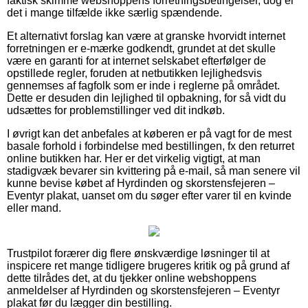
faktisk skimme webshoppens forretningsbetingelser, dog er
det i mange tilfælde ikke særlig spændende.
Et alternativt forslag kan være at granske hvorvidt internet
forretningen er e-mærke godkendt, grundet at det skulle
være en garanti for at internet selskabet efterfølger de
opstillede regler, foruden at netbutikken lejlighedsvis
gennemses af fagfolk som er inde i reglerne på området.
Dette er desuden din lejlighed til opbakning, for så vidt du
udsættes for problemstillinger ved dit indkøb.
I øvrigt kan det anbefales at køberen er på vagt for de mest
basale forhold i forbindelse med bestillingen, fx den returret
online butikken har. Her er det virkelig vigtigt, at man
stadigvæk bevarer sin kvittering på e-mail, så man senere vil
kunne bevise købet af Hyrdinden og skorstensfejeren –
Eventyr plakat, uanset om du søger efter varer til en kvinde
eller mand.
Trustpilot forærer dig flere ønskværdige løsninger til at
inspicere ret mange tidligere brugeres kritik og på grund af
dette tilrådes det, at du tjekker online webshoppens
anmeldelser af Hyrdinden og skorstensfejeren – Eventyr
plakat før du lægger din bestilling.