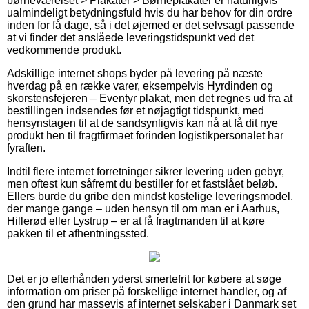
børneværelset > Plakater > Børneplakater er naturligvis
ualmindeligt betydningsfuld hvis du har behov for din ordre
inden for få dage, så i det øjemed er det selvsagt passende
at vi finder det anslåede leveringstidspunkt ved det
vedkommende produkt.
Adskillige internet shops byder på levering på næste
hverdag på en række varer, eksempelvis Hyrdinden og
skorstensfejeren – Eventyr plakat, men det regnes ud fra at
bestillingen indsendes før et nøjagtigt tidspunkt, med
hensynstagen til at de sandsynligvis kan nå at få dit nye
produkt hen til fragtfirmaet forinden logistikpersonalet har
fyraften.
Indtil flere internet forretninger sikrer levering uden gebyr,
men oftest kun såfremt du bestiller for et fastslået beløb.
Ellers burde du gribe den mindst kostelige leveringsmodel,
der mange gange – uden hensyn til om man er i Aarhus,
Hillerød eller Lystrup – er at få fragtmanden til at køre
pakken til et afhentningssted.
Det er jo efterhånden yderst smertefrit for købere at søge
information om priser på forskellige internet handler, og af
den grund har massevis af internet selskaber i Danmark set