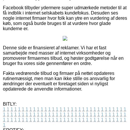
Facebook tilbyder ydermere super udmærkede metoder til at
få indblik i internet selskabets kundefokus. Desuden ses
nogle internet firmaer hvor folk kan ytre en vurdering af deres
køb, som også burde bruges til at vurdere hvor glade
kunderne er.
Denne side er finansieret af reklamer. Vi har et fast
samarbejde med masser af internet virksomheder og
promoverer firmaernes tilbud, og høster godtgørelse når en
bruger fra vores side gennemfører en ordre.
Fakta vedrørende tilbud og firmaer på nettet opdateres
rutinemæssigt, men man kan ikke stille os ansvarlig for
ændringer der eventuelt er foretaget siden vi nyligst
opdaterede de anvendte informationer.
BITLY:
1
1
1
1
1
1
1
1
1
1
1
1
1
1
1
1
1
1
1
1
1
1
1
1
1
1
1
1
1
1
1
1
1
1
1
1
1
1
1
1
1
1
1
1
1
1
1
1
1
1
1
1
1
1
1
1
1
1
1
1
1
1
1
1
1
1
1
1
1
1
1
1
1
1
1
1
1
1
1
1
1
1
1
1
1
1
1
1
1
1
1
1
1
1
1
1
1
1
1
1