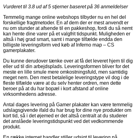
Vurderet til
3.8
ud af 5 stjerner baseret på
36
anmeldelser
Temmelig mange online webshops tilbyder nu en hel del
forskellige fragtmetoder. En af dem der er mest anvendt er
nu om stunder at afsende til en pakkeshop, fordi du så nemt
kan hente dine varer på et valgfrit tidspunkt. Muligheden er
altså i høj grad smart, samt i mange tilfælde endda den
billigste leveringsform ved køb af Inferno map – CS
gamerplakater.
Du kunne derudover tænke over at få det leveret hjem til dig
eller ud til din arbejdsplads. Leveringsformen bliver for det
meste en lille smule mere omkostningsfuld, men samtidig
meget nem. Den mest betalelige leveringstype vil dog i de
fleste tilfælde være at du selv henter ordren, men dette
beroer på at du har bopæl i kort afstand af online
virksomhedens adresse.
Antal dages levering på Gamer plakater kan være temmelig
udslagsgivende ifald du har brug for dine nye produkter om
kort tid, så i det øjemed er det altså centralt at du studerer
det anslåede leveringstidspunkt ved det vedkommende
produkt.
En række internet handler stiller udsigt til levering på