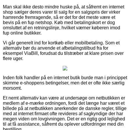
Man skal ikke desto mindre huske på, at såfremt en internet
shop sælger deres varer til salg for en salgspris der virker
hamrende fremragende, så er det for det meste være et
bevis på en fup netshop. Køb med betalingskort er dog
omsluttet af en retningslinje, hvilket værner køberen imod
fup online butikker.
Vi går generelt ind for kortkøb eller mobilbetaling. Som et
alternativ bør du anvende et afbetalingstilbud fra for
eksempel ViaBill, forudsat du tilstræber at klare prisen over
flere uger.
Inden folk handler på en internet butik burde man i princippet
skimme e-shoppens betingelser, men det er ofte ikke særlig
morsomt.
Et nemt alternativ kan være at undersøge om netbutikken er
medlem af e-mærke ordningen, fordi det længe har været et
billede på at netbutikken anerkender de danske regler, tillige
med at internet firmaet ofte revideres af sagkyndige der har
megen viden om lovgivningen. Det er en rigtig god lejlighed
til at få assistance, såfremt du oplever udfordringer med din
bestilling.