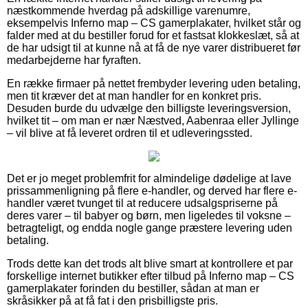
næstkommende hverdag på adskillige varenumre,
eksempelvis Inferno map – CS gamerplakater, hvilket står og
falder med at du bestiller forud for et fastsat klokkeslæt, så at
de har udsigt til at kunne nå at få de nye varer distribueret før
medarbejderne har fyraften.
En række firmaer på nettet frembyder levering uden betaling,
men tit kræver det at man handler for en konkret pris.
Desuden burde du udvælge den billigste leveringsversion,
hvilket tit – om man er nær Næstved, Aabenraa eller Jyllinge
– vil blive at få leveret ordren til et udleveringssted.
Det er jo meget problemfrit for almindelige dødelige at lave
prissammenligning på flere e-handler, og derved har flere e-
handler været tvunget til at reducere udsalgspriserne på
deres varer – til babyer og børn, men ligeledes til voksne –
betragteligt, og endda nogle gange præstere levering uden
betaling.
Trods dette kan det trods alt blive smart at kontrollere et par
forskellige internet butikker efter tilbud på Inferno map – CS
gamerplakater forinden du bestiller, sådan at man er
skråsikker på at få fat i den prisbilligste pris.