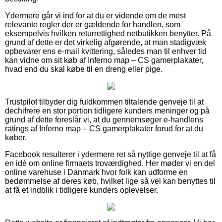
Ydermere går vi ind for at du er vidende om de mest
relevante regler der er gældende for handlen, som
eksempelvis hvilken returrettighed netbutikken benytter. På
grund af dette er det virkelig afgørende, at man stadigvæk
opbevarer ens e-mail kvittering, således man til enhver tid
kan vidne om sit køb af Inferno map – CS gamerplakater,
hvad end du skal købe til en dreng eller pige.
Trustpilot tilbyder dig fuldkommen tiltalende genveje til at
dechifrere en stor portion tidligere kunders meninger og på
grund af dette foreslår vi, at du gennemsøger e-handlens
ratings af Inferno map – CS gamerplakater forud for at du
køber.
Facebook resulterer i ydermere ret så nyttige genveje til at få
en idé om online firmaets troværdighed. Her møder vi en del
online varehuse i Danmark hvor folk kan udforme en
bedømmelse af deres køb, hvilket lige så vel kan benyttes til
at få et indblik i tidligere kunders oplevelser.