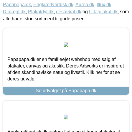
Papapapa.dk
,
EngkjærNordisk.dk
,
Aurea.dk
,
Illux.dk
,
Dialægt.dk
,
Plakatdyr.dk
,
desaGraf.dk
og
Citatplakat.dk
, som
alle har et stort sortiment til gode priser.
Papapapa.dk er en familieejet webshop med salg af
plakater, canvas og akustik. Deres Artworks er inspireret
af den skandinaviske natur og livsstil. Klik her for at se
deres udvalg.
Se udvalget på Papapapa.dk
EngkjærNordisk.dk sælger flotte og stilrene plakater til