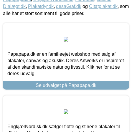
Dialægt.dk
,
Plakatdyr.dk
,
desaGraf.dk
og
Citatplakat.dk
, som
alle har et stort sortiment til gode priser.
Papapapa.dk er en familieejet webshop med salg af
plakater, canvas og akustik. Deres Artworks er inspireret
af den skandinaviske natur og livsstil. Klik her for at se
deres udvalg.
Se udvalget på Papapapa.dk
EngkjærNordisk.dk sælger flotte og stilrene plakater til