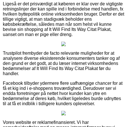
Ligeså er det prisværdigt at køberen er klar over de vigtigste
retningslinjer der kan spille ind i forbindelse med handlen, fx
hvilken byttepolitik online virksomheden bruger. Derfor er det
tillige vigtigt, at man stadigvæk beholder ens
købsbekræftelse, således man når som helst vil kunne
bevise sin shopping af It Will Find Its Way Citat Plakat,
uanset om man er pige eller dreng.
Trustpilot frembyder de facto relevante muligheder for at
analysere diverse eksisterende konsumenters tanker og af
den grund er det godt, at du læser internet virksomhedens
bedømmelser af It Will Find Its Way Citat Plakat før du
handler.
Facebook tilbyder ydermere flere uafhængige chancer for at
få et kig ind i e-shoppens troværdighed. Derudover ser vi
endda forretninger på nettet hvor kunder kan ytre en
bedømmelse af deres køb, hvilket ligeledes burde udnyttes
til at få et indblik i tidligere kunders oplevelser.
Vores website er reklamefinansieret. Vi har