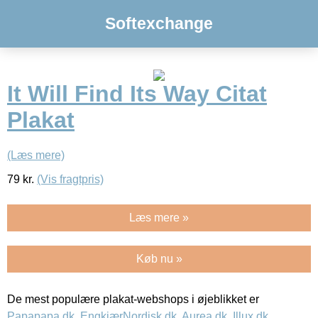
Softexchange
It Will Find Its Way Citat
Plakat
(Læs mere)
79
kr.
(Vis fragtpris)
Læs mere »
Køb nu »
De mest populære plakat-webshops i øjeblikket er
Papapapa.dk
,
EngkjærNordisk.dk
,
Aurea.dk
,
Illux.dk
,