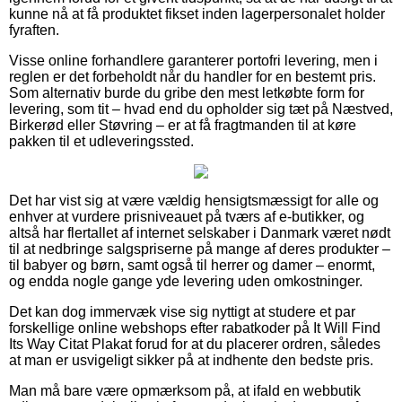
kunne nå at få produktet fikset inden lagerpersonalet holder
fyraften.
Visse online forhandlere garanterer portofri levering, men i
reglen er det forbeholdt når du handler for en bestemt pris.
Som alternativ burde du gribe den mest letkøbte form for
levering, som tit – hvad end du opholder sig tæt på Næstved,
Birkerød eller Støvring – er at få fragtmanden til at køre
pakken til et udleveringssted.
Det har vist sig at være vældig hensigtsmæssigt for alle og
enhver at vurdere prisniveauet på tværs af e-butikker, og
altså har flertallet af internet selskaber i Danmark været nødt
til at nedbringe salgspriserne på mange af deres produkter –
til babyer og børn, samt også til herrer og damer – enormt,
og endda nogle gange yde levering uden omkostninger.
Det kan dog immervæk vise sig nyttigt at studere et par
forskellige online webshops efter rabatkoder på It Will Find
Its Way Citat Plakat forud for at du placerer ordren, således
at man er usvigeligt sikker på at indhente den bedste pris.
Man må bare være opmærksom på, at ifald en webbutik