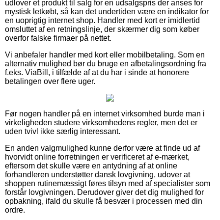
udlover et produkt til salg for en udsalgspris der anses for
mystisk letkøbt, så kan det undertiden være en indikator for
en uoprigtig internet shop. Handler med kort er imidlertid
omsluttet af en retningslinje, der skærmer dig som køber
overfor falske firmaer på nettet.
Vi anbefaler handler med kort eller mobilbetaling. Som en
alternativ mulighed bør du bruge en afbetalingsordning fra
f.eks. ViaBill, i tilfælde af at du har i sinde at honorere
betalingen over flere uger.
Før nogen handler på en internet virksomhed burde man i
virkeligheden studere virksomhedens regler, men det er
uden tvivl ikke særlig interessant.
En anden valgmulighed kunne derfor være at finde ud af
hvorvidt online forretningen er verificeret af e-mærket,
eftersom det skulle være en antydning af at online
forhandleren understøtter dansk lovgivning, udover at
shoppen rutinemæssigt føres tilsyn med af specialister som
forstår lovgivningen. Derudover giver det dig mulighed for
opbakning, ifald du skulle få besvær i processen med din
ordre.