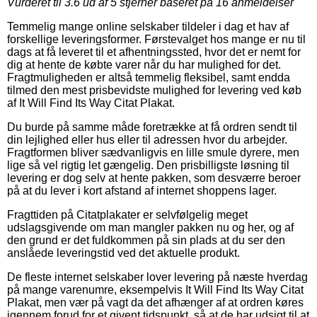
Vurderet til
3.6
ud af 5 stjerner baseret på
16
anmeldelser
Temmelig mange online selskaber tildeler i dag et hav af
forskellige leveringsformer. Førstevalget hos mange er nu til
dags at få leveret til et afhentningssted, hvor det er nemt for
dig at hente de købte varer når du har mulighed for det.
Fragtmuligheden er altså temmelig fleksibel, samt endda
tilmed den mest prisbevidste mulighed for levering ved køb
af It Will Find Its Way Citat Plakat.
Du burde på samme måde foretrække at få ordren sendt til
din lejlighed eller hus eller til adressen hvor du arbejder.
Fragtformen bliver sædvanligvis en lille smule dyrere, men
lige så vel rigtig let gængelig. Den prisbilligste løsning til
levering er dog selv at hente pakken, som desværre beroer
på at du lever i kort afstand af internet shoppens lager.
Fragttiden på Citatplakater er selvfølgelig meget
udslagsgivende om man mangler pakken nu og her, og af
den grund er det fuldkommen på sin plads at du ser den
anslåede leveringstid ved det aktuelle produkt.
De fleste internet selskaber lover levering på næste hverdag
på mange varenumre, eksempelvis It Will Find Its Way Citat
Plakat, men vær på vagt da det afhænger af at ordren køres
igennem forud for et givent tidspunkt, så at de har udsigt til at