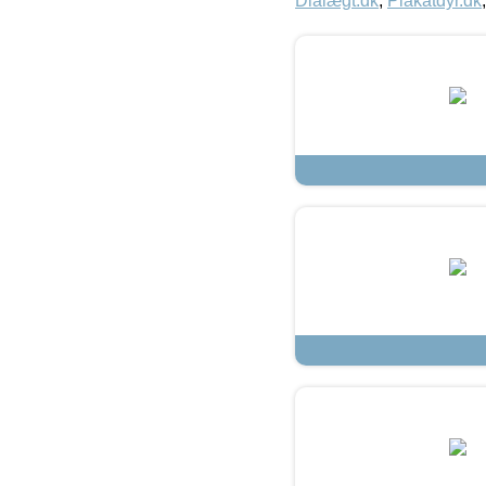
Dialægt.dk
,
Plakatdyr.dk