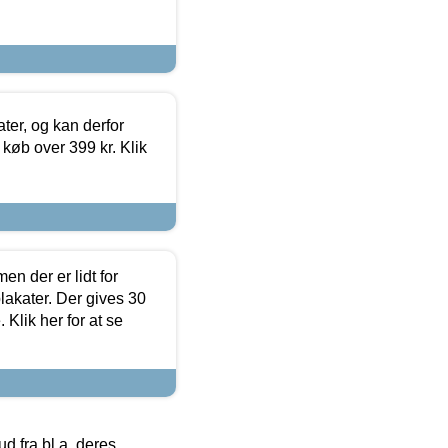
ter, og kan derfor
d køb over 399 kr. Klik
en der er lidt for
lakater. Der gives 30
Klik her for at se
 fra bl.a. deres