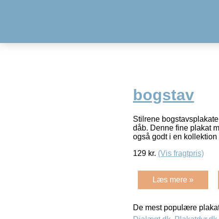
bogstav
Stilrene bogstavsplakater
dåb. Denne fine plakat me
også godt i en kollektio
129
kr.
(Vis fragtpris)
Læs mere »
De mest populære plakat