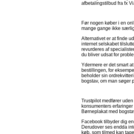
afbetalingstilbud fra fx Vi
Før nogen køber i en onl
mange gange ikke særlig
Alternativet er at finde u
internet selskabet tilslut
revurderes af specialiste
du bliver udsat for probl
Ydermere er det smart at
bestillingen, for eksempe
beholder sin ordrekvitte
bogstav, om man søger pro
Trustpilot medfører uden
konsumenters erfaringer o
Børneplakat med bogstav
Facebook tilbyder dig en
Derudover ses endda inte
køb, som tilmed kan tage