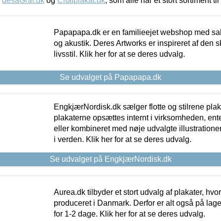
,
desaGraf.dk
og
Citatplakat.dk
, som alle har et stort sortiment ti
Papapapa.dk er en familieejet webshop med salg
og akustik. Deres Artworks er inspireret af den 
livsstil. Klik her for at se deres udvalg.
Se udvalget på Papapapa.dk
EngkjærNordisk.dk sælger flotte og stilrene plakat
plakaterne opsættes internt i virksomheden, en
eller kombineret med nøje udvalgte illustratione
i verden. Klik her for at se deres udvalg.
Se udvalget på EngkjærNordisk.dk
Aurea.dk tilbyder et stort udvalg af plakater, hvor
produceret i Danmark. Derfor er alt også på lage
for 1-2 dage. Klik her for at se deres udvalg.