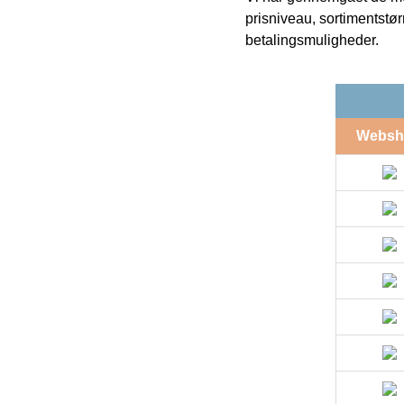
prisniveau, sortimentstø
betalingsmuligheder.
Websh