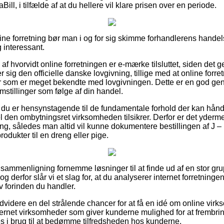
aBill, i tilfælde af at du hellere vil klare prisen over en periode.
ine forretning bør man i og for sig skimme forhandlerens handels
 interessant.
d af hvorvidt online forretningen er e-mærke tilsluttet, siden det ge
ter sig den officielle danske lovgivning, tillige med at online for
r som er meget bekendte med lovgivningen. Dette er en god genve
emstillinger som følge af din handel.
 du er hensynstagende til de fundamentale forhold der kan hån
l den ombytningsret virksomheden tilsikrer. Derfor er det yderme
ring, således man altid vil kunne dokumentere bestillingen af J
dukter til en dreng eller pige.
 sammenligning fornemme løsninger til at finde ud af en stor gr
g derfor slår vi et slag for, at du analyserer internet forretnin
 forinden du handler.
dvidere en del strålende chancer for at få en idé om online vi
rnet virksomheder som giver kunderne mulighed for at frembrin
s i brug til at bedømme tilfredsheden hos kunderne.