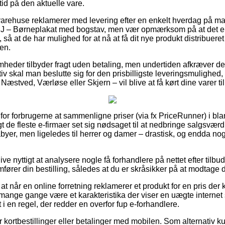
id på den aktuelle vare.
 varehuse reklamerer med levering efter en enkelt hverdag på m
J – Børneplakat med bogstav, men vær opmærksom på at det er f
, så at de har mulighed for at nå at få dit nye produkt distribueret
ten.
mheder tilbyder fragt uden betaling, men undertiden afkræver de
v skal man beslutte sig for den prisbilligste leveringsmulighed, h
æstved, Værløse eller Skjern – vil blive at få kørt dine varer til
for forbrugerne at sammenligne priser (via fx PriceRunner) i blan
gt de fleste e-firmaer set sig nødsaget til at nedbringe salgsvæ
abyer, men ligeledes til herrer og damer – drastisk, og endda no
live nyttigt at analysere nogle få forhandlere på nettet efter til
ører din bestilling, således at du er skråsikker på at modtage d
 når en online forretning reklamerer et produkt for en pris der k
mange gange være et karakteristika der viser en uægte internet 
et i en regel, der redder en overfor fup e-forhandlere.
for kortbestillinger eller betalinger med mobilen. Som alternativ 