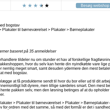
Besøg webshop
med bogstav
 Plakater til børneværelset > Plakater > Børneplakater
jerner baseret på
35
anmeldelser
rhandlere tildeler nu om stunder et hav af forskellige fragtløsni
pakkeshoppen, hvor du selv kan hente din nyindkøbte vare lige p
er nemlig meget smart, samt desuden ydermere den mest betaleli
kat med bogstav.
lægge at få produkterne sendt til hvor du bor eller ud til dit arb
nemsnitligt lidt dyrere, men tillige særdeles smart. Den mest be
at hente pakken selv, men den løsning betinges af at du opholder
er.
akater > Plakater til børneværelset > Plakater > Børneplakater 
hov for ordren med det samme, så med det formål er det i sandhed