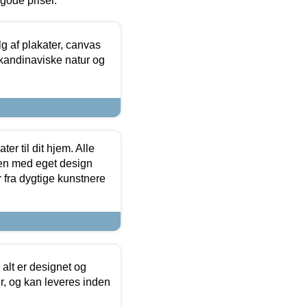
l gode priser.
 af plakater, canvas
skandinaviske natur og
er til dit hjem. Alle
ten med eget design
r fra dygtige kunstnere
 alt er designet og
r, og kan leveres inden