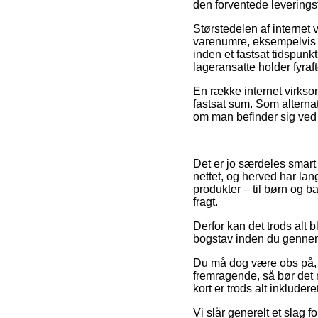
den forventede leveringst
Størstedelen af internet
varenumre, eksempelvis 
inden et fastsat tidspunkt
lageransatte holder fyraf
En række internet virkso
fastsat sum. Som alternati
om man befinder sig ved N
Det er jo særdeles smart 
nettet, og herved har lan
produkter – til børn og b
fragt.
Derfor kan det trods alt b
bogstav inden du gennemf
Du må dog være obs på, at
fremragende, så bør det 
kort er trods alt inkluder
Vi slår generelt et slag 