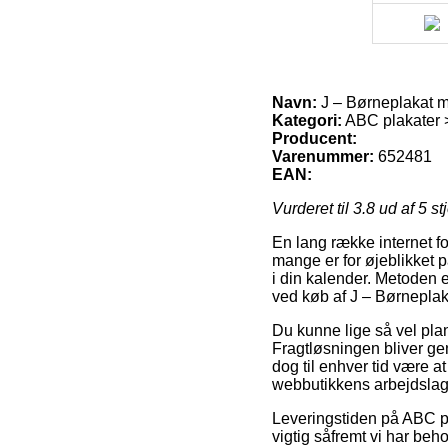
Navn:
J – Børneplakat 
Kategori:
ABC plakater >
Producent:
Varenummer:
652481
EAN:
Vurderet til
3.8
ud af 5 st
En lang række internet fo
mange er for øjeblikket 
i din kalender. Metoden 
ved køb af J – Børnepla
Du kunne lige så vel plan
Fragtløsningen bliver gen
dog til enhver tid være 
webbutikkens arbejdslag
Leveringstiden på ABC pl
vigtig såfremt vi har be