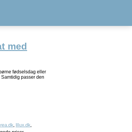
at med
 børne fødselsdag eller
g. Samtidig passer den
rea.dk
,
Illux.dk
,