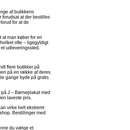
ange af butikkens
orudsat at der bestilles
 forud for at de
t at man køber for en
vilket ofte – ligegyldigt
 et udleveringssted.
dt flere butikker på
rdien på en række af deres
gle gange byde på gratis
bud på J – Børneplakat med
en laveste pris.
an virke helt ekstremt
shop. Bestillinger med
kunne du vælge et