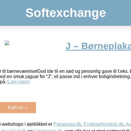
Softexchange
J – Børneplak
 til børneværelsetGod ide til en sød og personlig gave til f.eks.
d en smuk jaguar for “J”, vil passe ind i enhver boligindretnin
n på
(Læs mere)
Køb nu »
-webshops i øjeblikket er
Papapapa.dk
,
EngkjærNordisk.dk
,
Au