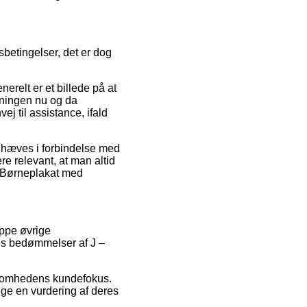
betingelser, det er dog
nerelt er et billede på at
retningen nu og da
j til assistance, ifald
dhæves i forbindelse med
re relevant, at man altid
 – Børneplakat med
uppe øvrige
gens bedømmelser af J –
rksomhedens kundefokus.
ge en vurdering af deres