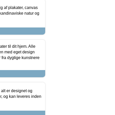
 af plakater, canvas
skandinaviske natur og
er til dit hjem. Alle
ten med eget design
r fra dygtige kunstnere
 alt er designet og
r, og kan leveres inden