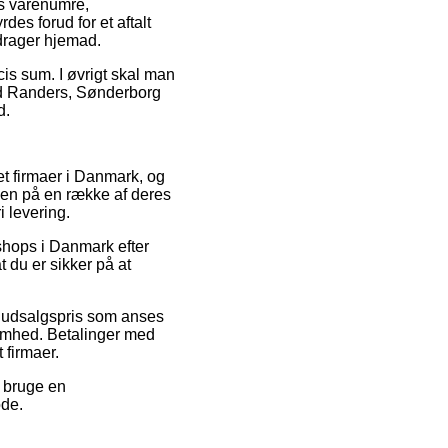
es varenumre,
es forud for et aftalt
 drager hjemad.
cis sum. I øvrigt skal man
 ved Randers, Sønderborg
d.
et firmaer i Danmark, og
dien på en række af deres
i levering.
 shops i Danmark efter
 du er sikker på at
en udsalgspris som anses
somhed. Betalinger med
 firmaer.
u bruge en
ode.