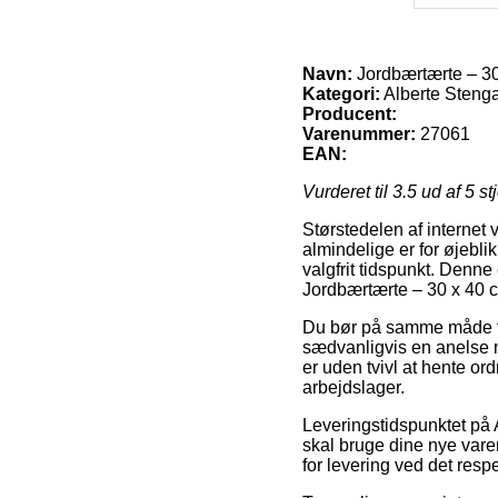
Navn:
Jordbærtærte – 3
Kategori:
Alberte Steng
Producent:
Varenummer:
27061
EAN:
Vurderet til
3.5
ud af 5 st
Størstedelen af internet 
almindelige er for øjeblik
valgfrit tidspunkt. Denne
Jordbærtærte – 30 x 40 
Du bør på samme måde for
sædvanligvis en anelse 
er uden tvivl at hente or
arbejdslager.
Leveringstidspunktet på 
skal bruge dine nye vare
for levering ved det resp