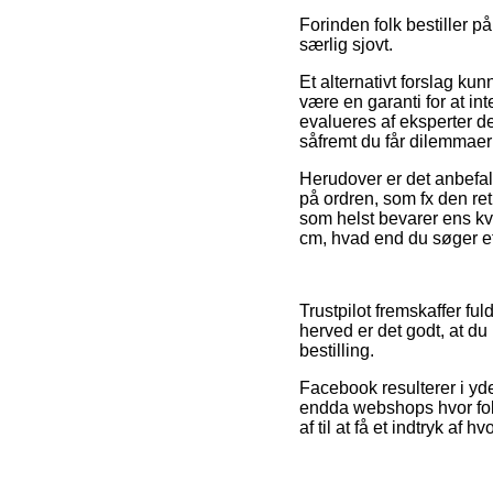
Forinden folk bestiller 
særlig sjovt.
Et alternativt forslag k
være en garanti for at in
evalueres af eksperter de
såfremt du får dilemmaer
Herudover er det anbefal
på ordren, som fx den re
som helst bevarer ens kv
cm, hvad end du søger eft
Trustpilot fremskaffer fu
herved er det godt, at du
bestilling.
Facebook resulterer i yde
endda webshops hvor fol
af til at få et indtryk af h