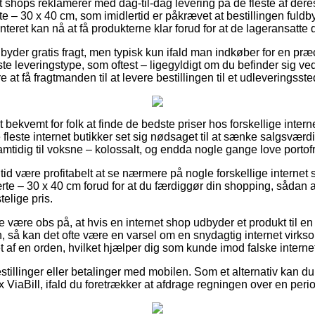
shops reklamerer med dag-til-dag levering på de fleste af der
– 30 x 40 cm, som imidlertid er påkrævet at bestillingen fuldbyrd
nteret kan nå at få produkterne klar forud for at de lageransatte
ilbyder gratis fragt, men typisk kun ifald man indkøber for en præ
igste leveringstype, som oftest – ligegyldigt om du befinder sig
 at få fragtmanden til at levere bestillingen til et udleveringsste
bekvemt for folk at finde de bedste priser hos forskellige intern
 fleste internet butikker set sig nødsaget til at sænke salgsvær
samtidig til voksne – kolossalt, og endda nogle gange love portofr
n tid være profitabelt at se nærmere på nogle forskellige internet
te – 30 x 40 cm forud for at du færdiggør din shopping, sådan at
telige pris.
e være obs på, at hvis en internet shop udbyder et produkt til 
 så kan det ofte være en varsel om en snydagtig internet virk
tet af en orden, hvilket hjælper dig som kunde imod falske internet
bestillinger eller betalinger med mobilen. Som et alternativ kan d
 ViaBill, ifald du foretrækker at afdrage regningen over en peri