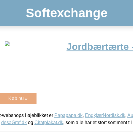
Softexchange
Jordbærtærte 
Køb nu »
-webshops i øjeblikket er
Papapapa.dk
,
EngkjærNordisk.dk
,
Au
,
desaGraf.dk
og
Citatplakat.dk
, som alle har et stort sortiment ti