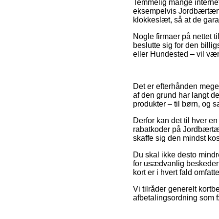
Temmelig mange internet 
eksempelvis Jordbærtærte 
klokkeslæt, så at de gara
Nogle firmaer på nettet t
beslutte sig for den bill
eller Hundested – vil være
Det er efterhånden meget 
af den grund har langt de
produkter – til børn, og 
Derfor kan det til hver e
rabatkoder på Jordbærtær
skaffe sig den mindst kos
Du skal ikke desto mindr
for usædvanlig beskeden,
kort er i hvert fald omfat
Vi tilråder generelt kort
afbetalingsordning som fx