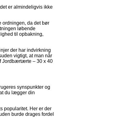
det er almindeligvis ikke
e ordningen, da det bør
retningen løbende
lighed til opbakning,
njer der har indvirkning
uden vigtigt, at man når
af Jordbærtærte – 30 x 40
rbrugeres synspunkter og
 at du lægger din
s popularitet. Her er der
den burde drages fordel