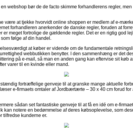
på en webshop bør de de facto skimme forhandlerens regler, men 
unne være at tjekke hvorvidt online shoppen er medlem af e-mærk
ternet forhandleren anerkender de danske regler, foruden at for
r er meget fortrolige de gældende regler. Det er en rigtig god lej
 som følge af din handel.
elsesværdigt at køber er vidende om de fundamentale retningsli
turrettighed webbutikken benytter. I den sammenhæng er det des
ittering på e-mail, så man en anden gang kan eftervise sit køb 
er varer til en kvinde eller mand.
ldstændig fortræffelige genveje til at granske mange aktuelle fo
 læser e-firmaets omtaler af Jordbærtærte – 30 x 40 cm forud for
rmere sådan set fantastiske genveje til at få en idé om e-firmaet
k kan notere en bedømmelse af deres købsoplevelse, som desu
vor tilfredse kunderne er.