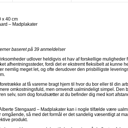
0 x 40 cm
aard – Madplakater
jerner baseret på
39
anmeldelser
virksomheder udlover heldigvis et hav af forskellige muligheder f
ket afhentningssteder, fordi det er ekstremt fleksibelt at kunne h
 er nemlig meget let, og ofte derudover den prisbilligste leveri
cm.
etrække at få varerne bragt hjem til hvor du bor eller til din a
mere omkostningsfuld, men omvendt ualmindeligt simpel. Den bi
dren selv, som dog forudsætter at du befinder dig med kort afstand
Alberte Stengaard – Madplakater kan i nogle tilfælde være ualmin
r omgående, så med det formål er det sandelig væsentligt at ma
ektive produkt.