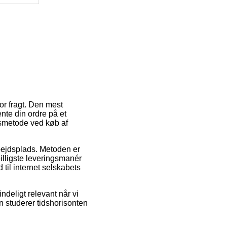
or fragt. Den mest
ente din ordre på et
ngsmetode ved køb af
rbejdsplads. Metoden er
lligste leveringsmanér
 til internet selskabets
deligt relevant når vi
n studerer tidshorisonten