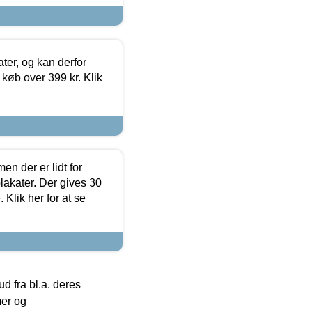
ter, og kan derfor
d køb over 399 kr. Klik
en der er lidt for
lakater. Der gives 30
Klik her for at se
 fra bl.a. deres
mer og