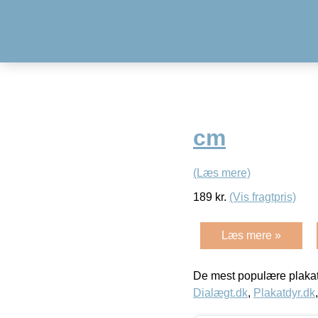
cm
(Læs mere)
189
kr.
(Vis fragtpris)
Læs mere »
De mest populære plakat
Dialægt.dk
,
Plakatdyr.dk