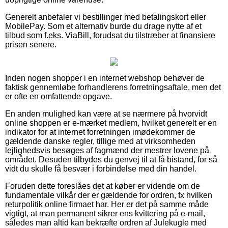
Generelt anbefaler vi bestillinger med betalingskort eller
MobilePay. Som et alternativ burde du drage nytte af et
tilbud som f.eks. ViaBill, forudsat du tilstræber at finansiere
prisen senere.
Inden nogen shopper i en internet webshop behøver de
faktisk gennemløbe forhandlerens forretningsaftale, men det
er ofte en omfattende opgave.
En anden mulighed kan være at se nærmere på hvorvidt
online shoppen er e-mærket medlem, hvilket generelt er en
indikator for at internet forretningen imødekommer de
gældende danske regler, tillige med at virksomheden
lejlighedsvis besøges af fagmænd der mestrer lovene på
området. Desuden tilbydes du genvej til at få bistand, for så
vidt du skulle få besvær i forbindelse med din handel.
Foruden dette foreslåes det at køber er vidende om de
fundamentale vilkår der er gældende for ordren, fx hvilken
returpolitik online firmaet har. Her er det på samme måde
vigtigt, at man permanent sikrer ens kvittering på e-mail,
således man altid kan bekræfte ordren af Julekugle med