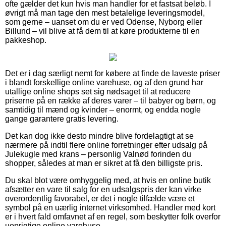
ofte gælder det kun hvis man handler for et fastsat beløb. I
øvrigt må man tage den mest betalelige leveringsmodel,
som gerne – uanset om du er ved Odense, Nyborg eller
Billund – vil blive at få dem til at køre produkterne til en
pakkeshop.
Det er i dag særligt nemt for købere at finde de laveste priser
i blandt forskellige online varehuse, og af den grund har
utallige online shops set sig nødsaget til at reducere
priserne på en række af deres varer – til babyer og børn, og
samtidig til mænd og kvinder – enormt, og endda nogle
gange garantere gratis levering.
Det kan dog ikke desto mindre blive fordelagtigt at se
nærmere på indtil flere online forretninger efter udsalg på
Julekugle med krans – personlig Valnød forinden du
shopper, således at man er sikret at få den billigste pris.
Du skal blot være omhyggelig med, at hvis en online butik
afsætter en vare til salg for en udsalgspris der kan virke
overordentlig favorabel, er det i nogle tilfælde være et
symbol på en uærlig internet virksomhed. Handler med kort
er i hvert fald omfavnet af en regel, som beskytter folk overfor
uoprigtige online varehuse.