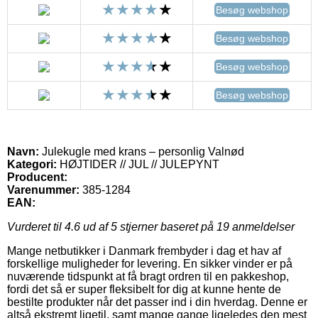
Besøg webshop
Besøg webshop
Besøg webshop
Besøg webshop
Navn:
Julekugle med krans – personlig Valnød
Kategori:
HØJTIDER // JUL // JULEPYNT
Producent:
Varenummer:
385-1284
EAN:
Vurderet til
4.6
ud af 5 stjerner baseret på
19
anmeldelser
Mange netbutikker i Danmark frembyder i dag et hav af
forskellige muligheder for levering. En sikker vinder er på
nuværende tidspunkt at få bragt ordren til en pakkeshop,
fordi det så er super fleksibelt for dig at kunne hente de
bestilte produkter når det passer ind i din hverdag. Denne er
altså ekstremt ligetil, samt mange gange ligeledes den mest