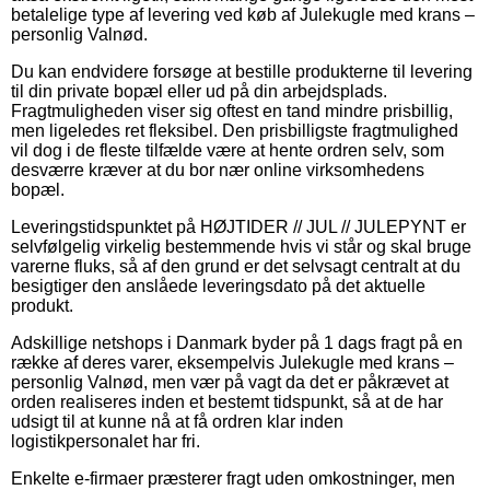
betalelige type af levering ved køb af Julekugle med krans –
personlig Valnød.
Du kan endvidere forsøge at bestille produkterne til levering
til din private bopæl eller ud på din arbejdsplads.
Fragtmuligheden viser sig oftest en tand mindre prisbillig,
men ligeledes ret fleksibel. Den prisbilligste fragtmulighed
vil dog i de fleste tilfælde være at hente ordren selv, som
desværre kræver at du bor nær online virksomhedens
bopæl.
Leveringstidspunktet på HØJTIDER // JUL // JULEPYNT er
selvfølgelig virkelig bestemmende hvis vi står og skal bruge
varerne fluks, så af den grund er det selvsagt centralt at du
besigtiger den anslåede leveringsdato på det aktuelle
produkt.
Adskillige netshops i Danmark byder på 1 dags fragt på en
række af deres varer, eksempelvis Julekugle med krans –
personlig Valnød, men vær på vagt da det er påkrævet at
orden realiseres inden et bestemt tidspunkt, så at de har
udsigt til at kunne nå at få ordren klar inden
logistikpersonalet har fri.
Enkelte e-firmaer præsterer fragt uden omkostninger, men