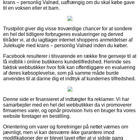
krans – personlig Valnød, uafhængig om du skal købe gave
til en voksen eller et barn.
Trustpilot giver dig visse troværdige chancer for at sondere
en hel del tidligere forbrugeres evalueringer og derved
tilråder vi, at du iagttager internet shoppens anmeldelser af
Julekugle med krans – personlig Valnød inden du køber.
Facebook resulterer i tilsvarende en række fine genveje til at
få indblik i online butikkens kundetilfredshed. Herinde ses
faktisk webbutikker hvor folk kan offentliggøre en evaluering
af deres købsoplevelse, som på samme måde burde
anvendes til at danne dig et indtryk af kundernes tilfredshed.
Denne side er finansieret af indtægter fra reklamer. Vi har
samarbejder med en hel del webbutikker da vi promoverer
firmaernes varer, og opnår provision hvis en bruger fra vores
website foretager en bestilling.
Orientering om varer og forretninger på nettet værnes om
jævnligt, men vi kan desværre ikke garantere imod
modifikationer der er blevet lavet efter at vi sidste gang