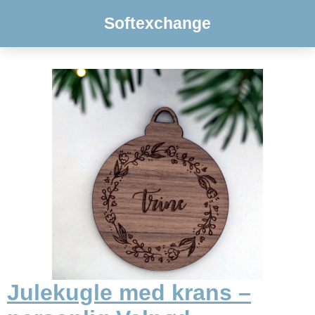
Softexchange
Julekugle med krans –