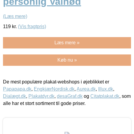
personlig Valnød
(Læs mere)
119
kr.
(Vis fragtpris)
Læs mere »
Køb nu »
De mest populære plakat-webshops i øjeblikket er
Papapapa.dk
,
EngkjærNordisk.dk
,
Aurea.dk
,
Illux.dk
,
Dialægt.dk
,
Plakatdyr.dk
,
desaGraf.dk
og
Citatplakat.dk
, som
alle har et stort sortiment til gode priser.