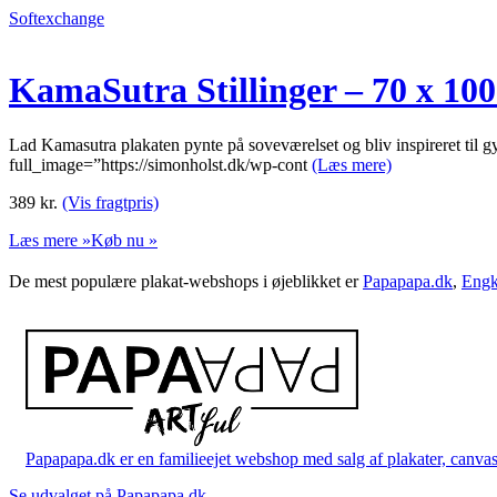
Softexchange
KamaSutra Stillinger – 70 x 10
Lad Kamasutra plakaten pynte på soveværelset og bliv inspireret til gy
full_image=”https://simonholst.dk/wp-cont
(Læs mere)
389
kr.
(Vis fragtpris)
Læs mere »
Køb nu »
De mest populære plakat-webshops i øjeblikket er
Papapapa.dk
,
Engk
Papapapa.dk er en familieejet webshop med salg af plakater, canvas o
Se udvalget på Papapapa.dk