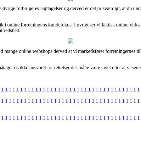
re øvrige forbrugeres iagttagelser og derved er det prisværdigt, at du u
ndblik i online forretningens kundefokus. I øvrigt ser vi faktisk onlin
ilfredshed.
d mange online webshops derved at vi markedsfører forretningernes tilb
tager os ikke ansvaret for rettelser der måtte være lavet efter at vi sen
1
1
1
1
1
1
1
1
1
1
1
1
1
1
1
1
1
1
1
1
1
1
1
1
1
1
1
1
1
1
1
1
1
1
1
1
1
1
1
1
1
1
1
1
1
1
1
1
1
1
1
1
1
1
1
1
1
1
1
1
1
1
1
1
1
1
1
1
1
1
1
1
1
1
1
1
1
1
1
1
1
1
1
1
1
1
1
1
1
1
1
1
1
1
1
1
1
1
1
1
1
1
1
1
1
1
1
1
1
1
1