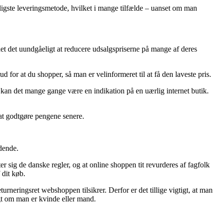
lligste leveringsmetode, hvilket i mange tilfælde – uanset om man
ndet det uundgåeligt at reducere udsalgspriserne på mange af deres
 for at du shopper, så man er velinformeret til at få den laveste pris.
så kan det mange gange være en indikation på en uærlig internet butik.
 at godtgøre pengene senere.
dende.
 sig de danske regler, og at online shoppen tit revurderes af fagfolk
 dit køb.
eringsret webshoppen tilsikrer. Derfor er det tillige vigtigt, at man
gt om man er kvinde eller mand.