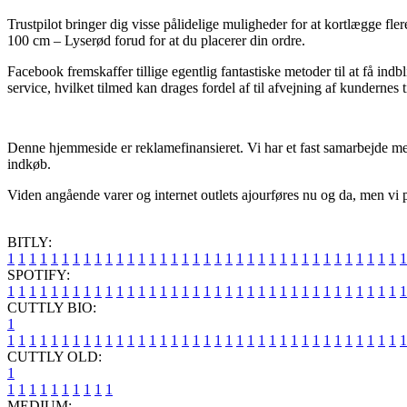
Trustpilot bringer dig visse pålidelige muligheder for at kortlægge fle
100 cm – Lyserød forud for at du placerer din ordre.
Facebook fremskaffer tillige egentlig fantastiske metoder til at få i
service, hvilket tilmed kan drages fordel af til afvejning af kundernes t
Denne hjemmeside er reklamefinansieret. Vi har et fast samarbejde me
indkøb.
Viden angående varer og internet outlets ajourføres nu og da, men vi på
BITLY:
1
1
1
1
1
1
1
1
1
1
1
1
1
1
1
1
1
1
1
1
1
1
1
1
1
1
1
1
1
1
1
1
1
1
1
1
1
SPOTIFY:
1
1
1
1
1
1
1
1
1
1
1
1
1
1
1
1
1
1
1
1
1
1
1
1
1
1
1
1
1
1
1
1
1
1
1
1
1
CUTTLY BIO:
1
1
1
1
1
1
1
1
1
1
1
1
1
1
1
1
1
1
1
1
1
1
1
1
1
1
1
1
1
1
1
1
1
1
1
1
1
1
CUTTLY OLD:
1
1
1
1
1
1
1
1
1
1
1
MEDIUM: