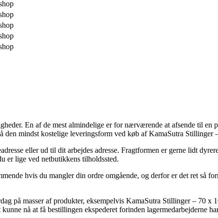
shop
shop
shop
shop
shop
ligheder. En af de mest almindelige er for nærværende at afsende til en
å den mindst kostelige leveringsform ved køb af KamaSutra Stillinger 
adresse eller ud til dit arbejdes adresse. Fragtformen er gerne lidt dyre
u er lige ved netbutikkens tilholdssted.
 hvis du mangler din ordre omgående, og derfor er det ret så fornufti
ag på masser af produkter, eksempelvis KamaSutra Stillinger – 70 x 1
at kunne nå at få bestillingen ekspederet forinden lagermedarbejderne har