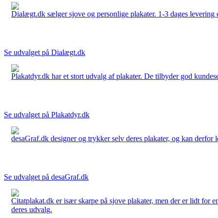
Dialægt.dk sælger sjove og personlige plakater. 1-3 dages levering o
Se udvalget på Dialægt.dk
Plakatdyr.dk har et stort udvalg af plakater. De tilbyder god kundese
Se udvalget på Plakatdyr.dk
desaGraf.dk designer og trykker selv deres plakater, og kan derfor le
Se udvalget på desaGraf.dk
Citatplakat.dk er især skarpe på sjove plakater, men der er lidt for
deres udvalg.