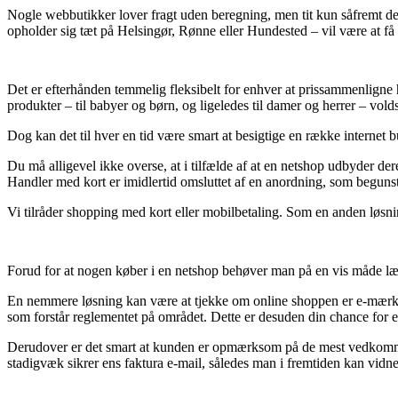
Nogle webbutikker lover fragt uden beregning, men tit kun såfremt der 
opholder sig tæt på Helsingør, Rønne eller Hundested – vil være at få f
Det er efterhånden temmelig fleksibelt for enhver at prissammenligne h
produkter – til babyer og børn, og ligeledes til damer og herrer – vol
Dog kan det til hver en tid være smart at besigtige en række internet b
Du må alligevel ikke overse, at i tilfælde af at en netshop udbyder der
Handler med kort er imidlertid omsluttet af en anordning, som begunsti
Vi tilråder shopping med kort eller mobilbetaling. Som en anden løsn
Forud for at nogen køber i en netshop behøver man på en vis måde læs
En nemmere løsning kan være at tjekke om online shoppen er e-mærke god
som forstår reglementet på området. Dette er desuden din chance for e
Derudover er det smart at kunden er opmærksom på de mest vedkommende 
stadigvæk sikrer ens faktura e-mail, således man i fremtiden kan vid