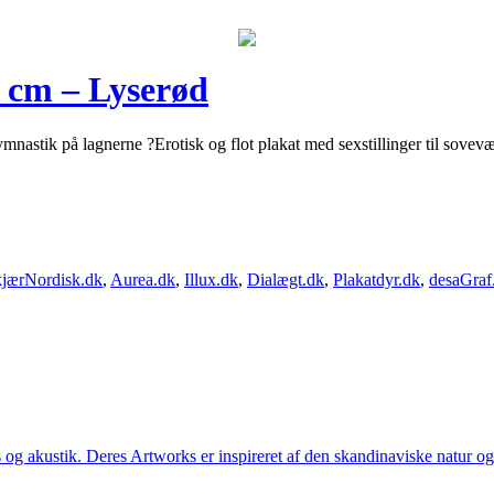
0 cm – Lyserød
mnastik på lagnerne ?Erotisk og flot plakat med sexstillinger til sovev
jærNordisk.dk
,
Aurea.dk
,
Illux.dk
,
Dialægt.dk
,
Plakatdyr.dk
,
desaGraf
g akustik. Deres Artworks er inspireret af den skandinaviske natur og li