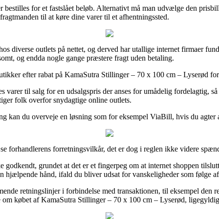
bestilles for et fastslået beløb. Alternativt må man udvælge den prisbi
ragtmanden til at køre dine varer til et afhentningssted.
os diverse outlets på nettet, og derved har utallige internet firmaer fu
dsomt, og endda nogle gange præstere fragt uden betaling.
utikker efter rabat på KamaSutra Stillinger – 70 x 100 cm – Lyserød forud
es varer til salg for en udsalgspris der anses for umådelig fordelagtig, 
ger folk overfor snydagtige online outlets.
ing kan du overveje en løsning som for eksempel ViaBill, hvis du agter
e forhandlerens forretningsvilkår, det er dog i reglen ikke videre spæn
kendt, grundet at det er et fingerpeg om at internet shoppen tilslutter
n hjælpende hånd, ifald du bliver udsat for vanskeligheder som følge af
retningslinjer i forbindelse med transaktionen, til eksempel den return
ne om købet af KamaSutra Stillinger – 70 x 100 cm – Lyserød, ligegyldi