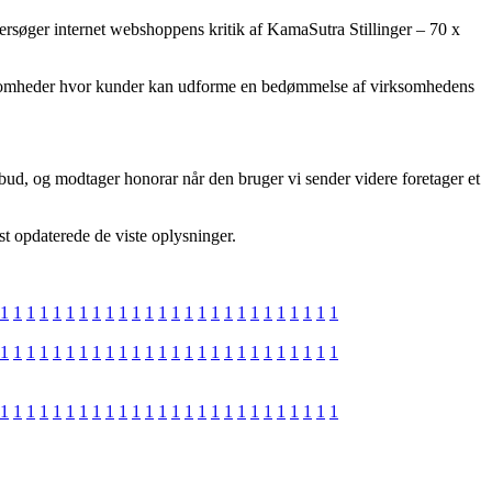
ndersøger internet webshoppens kritik af KamaSutra Stillinger – 70 x
e virksomheder hvor kunder kan udforme en bedømmelse af virksomhedens
ud, og modtager honorar når den bruger vi sender videre foretager et
est opdaterede de viste oplysninger.
1
1
1
1
1
1
1
1
1
1
1
1
1
1
1
1
1
1
1
1
1
1
1
1
1
1
1
1
1
1
1
1
1
1
1
1
1
1
1
1
1
1
1
1
1
1
1
1
1
1
1
1
1
1
1
1
1
1
1
1
1
1
1
1
1
1
1
1
1
1
1
1
1
1
1
1
1
1