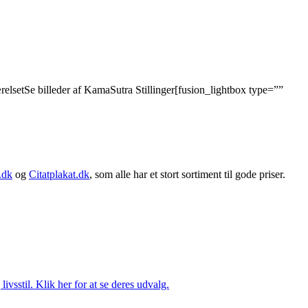
ærelsetSe billeder af KamaSutra Stillinger[fusion_lightbox type=””
.dk
og
Citatplakat.dk
, som alle har et stort sortiment til gode priser.
vsstil. Klik her for at se deres udvalg.