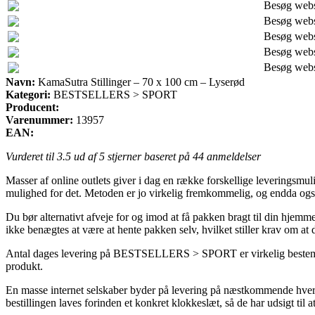
Besøg web
Besøg web
Besøg web
Besøg web
Besøg web
Navn:
KamaSutra Stillinger – 70 x 100 cm – Lyserød
Kategori:
BESTSELLERS > SPORT
Producent:
Varenummer:
13957
EAN:
Vurderet til
3.5
ud af 5 stjerner baseret på
44
anmeldelser
Masser af online outlets giver i dag en række forskellige leveringsmu
mulighed for det. Metoden er jo virkelig fremkommelig, og endda ogs
Du bør alternativt afveje for og imod at få pakken bragt til din hjemme
ikke benægtes at være at hente pakken selv, hvilket stiller krav om at d
Antal dages levering på BESTSELLERS > SPORT er virkelig bestemmende
produkt.
En masse internet selskaber byder på levering på næstkommende hverd
bestillingen laves forinden et konkret klokkeslæt, så de har udsigt til 