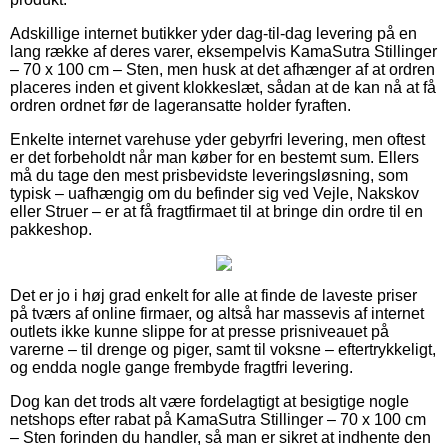
Adskillige internet butikker yder dag-til-dag levering på en
lang række af deres varer, eksempelvis KamaSutra Stillinger
– 70 x 100 cm – Sten, men husk at det afhænger af at ordren
placeres inden et givent klokkeslæt, sådan at de kan nå at få
ordren ordnet før de lageransatte holder fyraften.
Enkelte internet varehuse yder gebyrfri levering, men oftest
er det forbeholdt når man køber for en bestemt sum. Ellers
må du tage den mest prisbevidste leveringsløsning, som
typisk – uafhængig om du befinder sig ved Vejle, Nakskov
eller Struer – er at få fragtfirmaet til at bringe din ordre til en
pakkeshop.
Det er jo i høj grad enkelt for alle at finde de laveste priser
på tværs af online firmaer, og altså har massevis af internet
outlets ikke kunne slippe for at presse prisniveauet på
varerne – til drenge og piger, samt til voksne – eftertrykkeligt,
og endda nogle gange frembyde fragtfri levering.
Dog kan det trods alt være fordelagtigt at besigtige nogle
netshops efter rabat på KamaSutra Stillinger – 70 x 100 cm
– Sten forinden du handler, så man er sikret at indhente den