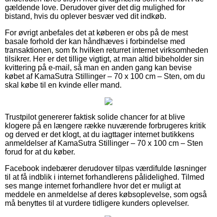
gældende love. Derudover giver det dig mulighed for
bistand, hvis du oplever besvær ved dit indkøb.
For øvrigt anbefales det at køberen er obs på de mest
basale forhold der kan håndhæves i forbindelse med
transaktionen, som fx hvilken returret internet virksomheden
tilsikrer. Her er det tillige vigtigt, at man altid bibeholder sin
kvittering på e-mail, så man en anden gang kan bevise
købet af KamaSutra Stillinger – 70 x 100 cm – Sten, om du
skal købe til en kvinde eller mand.
Trustpilot genererer faktisk solide chancer for at blive
klogere på en længere række nuværende forbrugeres kritik
og derved er det klogt, at du iagttager internet butikkens
anmeldelser af KamaSutra Stillinger – 70 x 100 cm – Sten
forud for at du køber.
Facebook indebærer derudover tilpas værdifulde løsninger
til at få indblik i internet forhandlerens pålidelighed. Tilmed
ses mange internet forhandlere hvor det er muligt at
meddele en anmeldelse af deres købsoplevelse, som også
må benyttes til at vurdere tidligere kunders oplevelser.