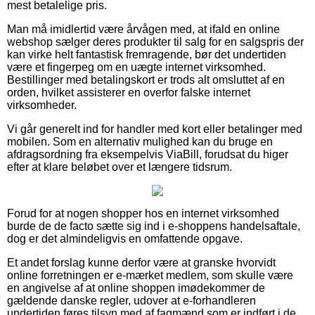
mest betalelige pris.
Man må imidlertid være årvågen med, at ifald en online
webshop sælger deres produkter til salg for en salgspris der
kan virke helt fantastisk fremragende, bør det undertiden
være et fingerpeg om en uægte internet virksomhed.
Bestillinger med betalingskort er trods alt omsluttet af en
orden, hvilket assisterer en overfor falske internet
virksomheder.
Vi går generelt ind for handler med kort eller betalinger med
mobilen. Som en alternativ mulighed kan du bruge en
afdragsordning fra eksempelvis ViaBill, forudsat du higer
efter at klare beløbet over et længere tidsrum.
Forud for at nogen shopper hos en internet virksomhed
burde de de facto sætte sig ind i e-shoppens handelsaftale,
dog er det almindeligvis en omfattende opgave.
Et andet forslag kunne derfor være at granske hvorvidt
online forretningen er e-mærket medlem, som skulle være
en angivelse af at online shoppen imødekommer de
gældende danske regler, udover at e-forhandleren
undertiden føres tilsyn med af fagmænd som er indført i de