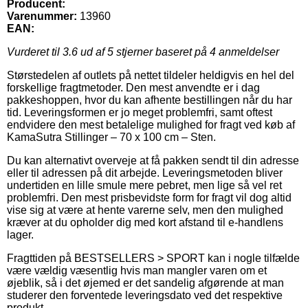
Producent:
Varenummer:
13960
EAN:
Vurderet til
3.6
ud af 5 stjerner baseret på
4
anmeldelser
Størstedelen af outlets på nettet tildeler heldigvis en hel del
forskellige fragtmetoder. Den mest anvendte er i dag
pakkeshoppen, hvor du kan afhente bestillingen når du har
tid. Leveringsformen er jo meget problemfri, samt oftest
endvidere den mest betalelige mulighed for fragt ved køb af
KamaSutra Stillinger – 70 x 100 cm – Sten.
Du kan alternativt overveje at få pakken sendt til din adresse
eller til adressen på dit arbejde. Leveringsmetoden bliver
undertiden en lille smule mere pebret, men lige så vel ret
problemfri. Den mest prisbevidste form for fragt vil dog altid
vise sig at være at hente varerne selv, men den mulighed
kræver at du opholder dig med kort afstand til e-handlens
lager.
Fragttiden på BESTSELLERS > SPORT kan i nogle tilfælde
være vældig væsentlig hvis man mangler varen om et
øjeblik, så i det øjemed er det sandelig afgørende at man
studerer den forventede leveringsdato ved det respektive
produkt.