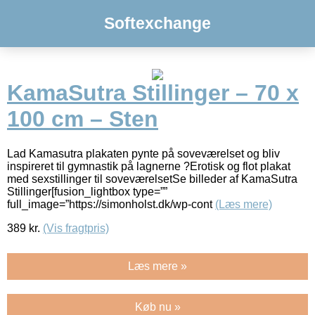
Softexchange
KamaSutra Stillinger – 70 x
100 cm – Sten
Lad Kamasutra plakaten pynte på soveværelset og bliv
inspireret til gymnastik på lagnerne ?Erotisk og flot plakat
med sexstillinger til soveværelsetSe billeder af KamaSutra
Stillinger[fusion_lightbox type=””
full_image=”https://simonholst.dk/wp-cont
(Læs mere)
389
kr.
(Vis fragtpris)
Læs mere »
Køb nu »