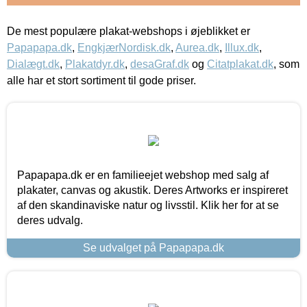
De mest populære plakat-webshops i øjeblikket er
Papapapa.dk
,
EngkjærNordisk.dk
,
Aurea.dk
,
Illux.dk
,
Dialægt.dk
,
Plakatdyr.dk
,
desaGraf.dk
og
Citatplakat.dk
, som
alle har et stort sortiment til gode priser.
Papapapa.dk er en familieejet webshop med salg af
plakater, canvas og akustik. Deres Artworks er inspireret
af den skandinaviske natur og livsstil. Klik her for at se
deres udvalg.
Se udvalget på Papapapa.dk