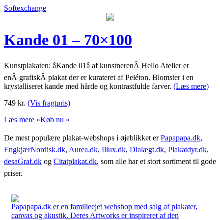
Softexchange
Kande 01 – 70×100
Kunstplakaten: âKande 01â af kunstnerenÂ Hello Atelier er
enÂ grafiskÂ plakat der er kurateret af Peléton. Blomster i en
krystalliseret kande med hårde og kontrastfulde farver.
(Læs mere)
749
kr.
(Vis fragtpris)
Læs mere »
Køb nu »
De mest populære plakat-webshops i øjeblikket er
Papapapa.dk
,
EngkjærNordisk.dk
,
Aurea.dk
,
Illux.dk
,
Dialægt.dk
,
Plakatdyr.dk
,
desaGraf.dk
og
Citatplakat.dk
, som alle har et stort sortiment til gode
priser.
Papapapa.dk er en familieejet webshop med salg af plakater,
canvas og akustik. Deres Artworks er inspireret af den