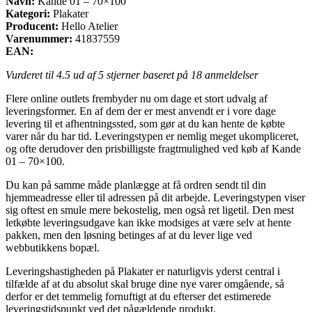
Navn:
Kande 01 – 70×100
Kategori:
Plakater
Producent:
Hello Atelier
Varenummer:
41837559
EAN:
Vurderet til
4.5
ud af 5 stjerner baseret på
18
anmeldelser
Flere online outlets frembyder nu om dage et stort udvalg af
leveringsformer. En af dem der er mest anvendt er i vore dage
levering til et afhentningssted, som gør at du kan hente de købte
varer når du har tid. Leveringstypen er nemlig meget ukompliceret,
og ofte derudover den prisbilligste fragtmulighed ved køb af Kande
01 – 70×100.
Du kan på samme måde planlægge at få ordren sendt til din
hjemmeadresse eller til adressen på dit arbejde. Leveringstypen viser
sig oftest en smule mere bekostelig, men også ret ligetil. Den mest
letkøbte leveringsudgave kan ikke modsiges at være selv at hente
pakken, men den løsning betinges af at du lever lige ved
webbutikkens bopæl.
Leveringshastigheden på Plakater er naturligvis yderst central i
tilfælde af at du absolut skal bruge dine nye varer omgående, så
derfor er det temmelig fornuftigt at du efterser det estimerede
leveringstidspunkt ved det pågældende produkt.