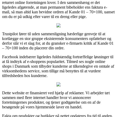
returret online forretningen lover. I den sammenhæng er det
ligeledes afgørende, at man permanent bibeholder ens faktura e-
mail, så man altid kan bevidne ordren af Kande 01 – 70×100, uanset
om du er på udkig efter varer til en dreng eller pige.
Trustpilot fører til uden sammenligning hæderlige genveje til at
kortlægge en stor gruppe eksisterende konsumenters opfattelser og
derfor slår vi et slag for, at du gransker e-firmaets kritik af Kande 01
– 70×100 inden du placerer din ordre.
Facebook indebærer ligeledes fuldstændig fortræffelige løsninger til
at få indtryk af e-shoppens popularitet. Tilmed ses nogle online
shops i Danmark som tilbyder kunderne at tilkendegive en omtale af
virksomhedens service, som tillige må benyttes til at vurdere
tilfredsheden hos kunderne.
Dette website er finansieret ved hjælp af reklamer. Vi arbejder tæt
sammen med flere internet handler hvor vi annoncerer
forretningernes produkter, og tjener godtgørelse om en af de
besøgende på vores hjemmeside laver en handel.
Fakta om produkter og butikker på nettet opdateres fra tid til anden,