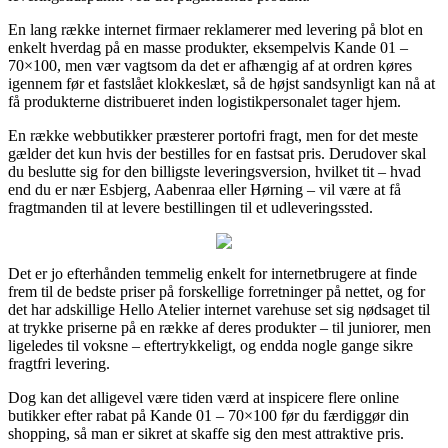
En lang række internet firmaer reklamerer med levering på blot en
enkelt hverdag på en masse produkter, eksempelvis Kande 01 –
70×100, men vær vagtsom da det er afhængig af at ordren køres
igennem før et fastslået klokkeslæt, så de højst sandsynligt kan nå at
få produkterne distribueret inden logistikpersonalet tager hjem.
En række webbutikker præsterer portofri fragt, men for det meste
gælder det kun hvis der bestilles for en fastsat pris. Derudover skal
du beslutte sig for den billigste leveringsversion, hvilket tit – hvad
end du er nær Esbjerg, Aabenraa eller Hørning – vil være at få
fragtmanden til at levere bestillingen til et udleveringssted.
Det er jo efterhånden temmelig enkelt for internetbrugere at finde
frem til de bedste priser på forskellige forretninger på nettet, og for
det har adskillige Hello Atelier internet varehuse set sig nødsaget til
at trykke priserne på en række af deres produkter – til juniorer, men
ligeledes til voksne – eftertrykkeligt, og endda nogle gange sikre
fragtfri levering.
Dog kan det alligevel være tiden værd at inspicere flere online
butikker efter rabat på Kande 01 – 70×100 før du færdiggør din
shopping, så man er sikret at skaffe sig den mest attraktive pris.