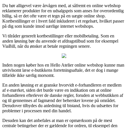
Du bør alligevel være årvågen med, at såfremt en online webshop
reklamerer produkter for en udsalgspris som anses for overordentlig
billig, så er det ofte være et tegn på en uægte online shop.
Kortbestillinger er i hvert fald inkluderet i et regelsæt, hvilket passer
på dig som kunde imod uærlige internet webshops.
Vi tilråder generelt kortbestillinger eller mobilbetaling. Som en
anden løsning bør du anvende et afdragstilbud som for eksempel
ViaBill, når du ønsker at betale regningen senere.
Inden nogen køber hos en Hello Atelier online webshop kunne man
utvivlsomt læse e-butikkens forretningsaftale, det er dog i mange
tilfælde ikke særlig morsomt.
En anden løsning er at granske hvorvidt e-forhandleren er medlem
af e-mærket, siden det burde være en indikation om at online
forhandleren efterlever de danske regler, foruden at webbutikken af
og til gennemses af fagmænd der behersker lovene på området.
Derudover tilbydes du anledning til bistand, hvis du udsættes for
problemer i processen med din handel.
Desuden kan det anbefales at man er opmærksom på de mest
centrale betingelser der er gældende for ordren, til eksempel den