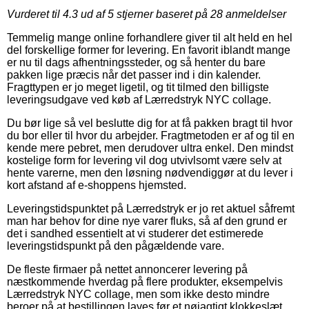
Vurderet til
4.3
ud af 5 stjerner baseret på
28
anmeldelser
Temmelig mange online forhandlere giver til alt held en hel
del forskellige former for levering. En favorit iblandt mange
er nu til dags afhentningssteder, og så henter du bare
pakken lige præcis når det passer ind i din kalender.
Fragttypen er jo meget ligetil, og tit tilmed den billigste
leveringsudgave ved køb af Lærredstryk NYC collage.
Du bør lige så vel beslutte dig for at få pakken bragt til hvor
du bor eller til hvor du arbejder. Fragtmetoden er af og til en
kende mere pebret, men derudover ultra enkel. Den mindst
kostelige form for levering vil dog utvivlsomt være selv at
hente varerne, men den løsning nødvendiggør at du lever i
kort afstand af e-shoppens hjemsted.
Leveringstidspunktet på Lærredstryk er jo ret aktuel såfremt
man har behov for dine nye varer fluks, så af den grund er
det i sandhed essentielt at vi studerer det estimerede
leveringstidspunkt på den pågældende vare.
De fleste firmaer på nettet annoncerer levering på
næstkommende hverdag på flere produkter, eksempelvis
Lærredstryk NYC collage, men som ikke desto mindre
beroer på at bestillingen laves før et nøjagtigt klokkeslæt,