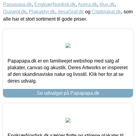
Papapapa.dk
,
EngkjærNordisk.dk
,
Aurea.dk
,
Illux.dk
,
Dialægt.dk
,
Plakatdyr.dk
,
desaGraf.dk
og
Citatplakat.dk
, som
alle har et stort sortiment til gode priser.
Papapapa.dk er en familieejet webshop med salg af
plakater, canvas og akustik. Deres Artworks er inspireret
af den skandinaviske natur og livsstil. Klik her for at se
deres udvalg.
Se udvalget på Papapapa.dk
EngkjærNordisk.dk sælger flotte og stilrene plakater til