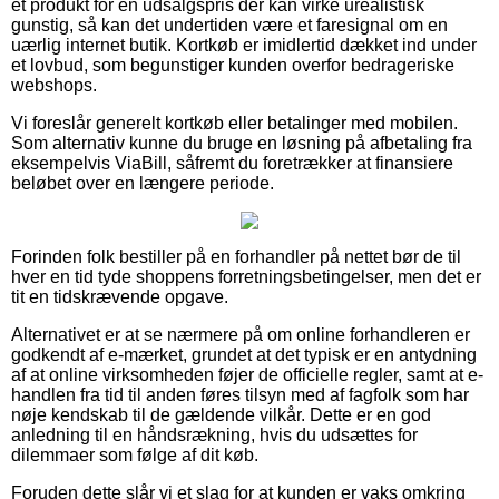
et produkt for en udsalgspris der kan virke urealistisk
gunstig, så kan det undertiden være et faresignal om en
uærlig internet butik. Kortkøb er imidlertid dækket ind under
et lovbud, som begunstiger kunden overfor bedrageriske
webshops.
Vi foreslår generelt kortkøb eller betalinger med mobilen.
Som alternativ kunne du bruge en løsning på afbetaling fra
eksempelvis ViaBill, såfremt du foretrækker at finansiere
beløbet over en længere periode.
Forinden folk bestiller på en forhandler på nettet bør de til
hver en tid tyde shoppens forretningsbetingelser, men det er
tit en tidskrævende opgave.
Alternativet er at se nærmere på om online forhandleren er
godkendt af e-mærket, grundet at det typisk er en antydning
af at online virksomheden føjer de officielle regler, samt at e-
handlen fra tid til anden føres tilsyn med af fagfolk som har
nøje kendskab til de gældende vilkår. Dette er en god
anledning til en håndsrækning, hvis du udsættes for
dilemmaer som følge af dit køb.
Foruden dette slår vi et slag for at kunden er vaks omkring