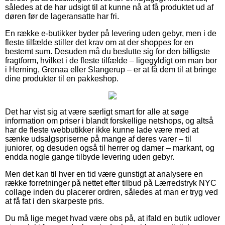
således at de har udsigt til at kunne nå at få produktet ud af
døren før de lageransatte har fri.
En række e-butikker byder på levering uden gebyr, men i de
fleste tilfælde stiller det krav om at der shoppes for en
bestemt sum. Desuden må du beslutte sig for den billigste
fragtform, hvilket i de fleste tilfælde – ligegyldigt om man bor
i Herning, Grenaa eller Slangerup – er at få dem til at bringe
dine produkter til en pakkeshop.
Det har vist sig at være særligt smart for alle at søge
information om priser i blandt forskellige netshops, og altså
har de fleste webbutikker ikke kunne lade være med at
sænke udsalgspriserne på mange af deres varer – til
juniorer, og desuden også til herrer og damer – markant, og
endda nogle gange tilbyde levering uden gebyr.
Men det kan til hver en tid være gunstigt at analysere en
række forretninger på nettet efter tilbud på Lærredstryk NYC
collage inden du placerer ordren, således at man er tryg ved
at få fat i den skarpeste pris.
Du må lige meget hvad være obs på, at ifald en butik udlover