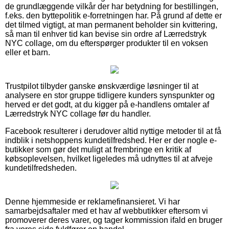
de grundlæggende vilkår der har betydning for bestillingen,
f.eks. den byttepolitik e-forretningen har. På grund af dette er
det tilmed vigtigt, at man permanent beholder sin kvittering,
så man til enhver tid kan bevise sin ordre af Lærredstryk
NYC collage, om du efterspørger produkter til en voksen
eller et barn.
Trustpilot tilbyder ganske ønskværdige løsninger til at
analysere en stor gruppe tidligere kunders synspunkter og
herved er det godt, at du kigger på e-handlens omtaler af
Lærredstryk NYC collage før du handler.
Facebook resulterer i derudover altid nyttige metoder til at få
indblik i netshoppens kundetilfredshed. Her er der nogle e-
butikker som gør det muligt at frembringe en kritik af
købsoplevelsen, hvilket ligeledes må udnyttes til at afveje
kundetilfredsheden.
Denne hjemmeside er reklamefinansieret. Vi har
samarbejdsaftaler med et hav af webbutikker eftersom vi
promoverer deres varer, og tager kommission ifald en bruger