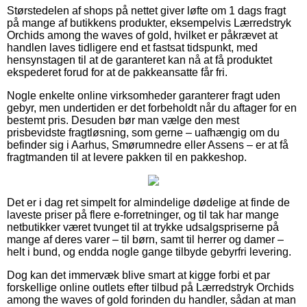
Størstedelen af shops på nettet giver løfte om 1 dags fragt
på mange af butikkens produkter, eksempelvis Lærredstryk
Orchids among the waves of gold, hvilket er påkrævet at
handlen laves tidligere end et fastsat tidspunkt, med
hensynstagen til at de garanteret kan nå at få produktet
ekspederet forud for at de pakkeansatte får fri.
Nogle enkelte online virksomheder garanterer fragt uden
gebyr, men undertiden er det forbeholdt når du aftager for en
bestemt pris. Desuden bør man vælge den mest
prisbevidste fragtløsning, som gerne – uafhængig om du
befinder sig i Aarhus, Smørumnedre eller Assens – er at få
fragtmanden til at levere pakken til en pakkeshop.
Det er i dag ret simpelt for almindelige dødelige at finde de
laveste priser på flere e-forretninger, og til tak har mange
netbutikker været tvunget til at trykke udsalgspriserne på
mange af deres varer – til børn, samt til herrer og damer –
helt i bund, og endda nogle gange tilbyde gebyrfri levering.
Dog kan det immervæk blive smart at kigge forbi et par
forskellige online outlets efter tilbud på Lærredstryk Orchids
among the waves of gold forinden du handler, sådan at man