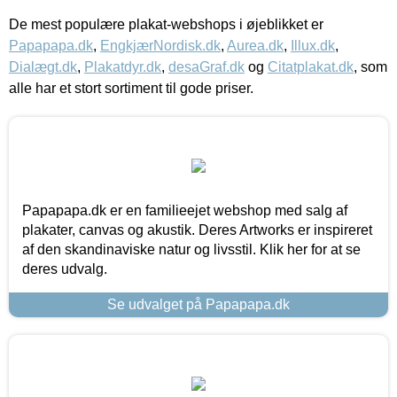
De mest populære plakat-webshops i øjeblikket er
Papapapa.dk
,
EngkjærNordisk.dk
,
Aurea.dk
,
Illux.dk
,
Dialægt.dk
,
Plakatdyr.dk
,
desaGraf.dk
og
Citatplakat.dk
, som
alle har et stort sortiment til gode priser.
Papapapa.dk er en familieejet webshop med salg af
plakater, canvas og akustik. Deres Artworks er inspireret
af den skandinaviske natur og livsstil. Klik her for at se
deres udvalg.
Se udvalget på Papapapa.dk