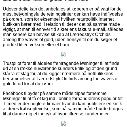
Udover dette kan det anbefales at køberen er på vagt for de
mest betydningsfulde retningslinjer der kan have indflydelse
på ordren, som for eksempel hvilken returpolitik internet
butikken kører med. I relation til det er det på samme måde
vigtigt, at man til enhver tid sikrer ens faktura e-mail, således
man senere kan bevise sit køb af Lærredstryk Orchids
among the waves of gold, uden hensyn til om du søger et
produkt til en voksen eller et barn.
Trustpilot fører til aldeles fremragende løsninger til at finde
ud af en række nuværende kunders kritik og af den grund
slår vi et slag for, at du kigger nærmere på netbutikkens
bedømmelser af Lærredstryk Orchids among the waves of
gold forud for at du køber.
Facebook tilbyder på samme måde tilpas fornemme
løsninger til at få et kig ind i online forhandlerens popularitet.
Tilmed er der nogle e-firmaer hvor du kan publicere en kritik
af deres købsoplevelse, som på samme måde burde bruges
til at danne dig et indtryk af hvor tilfredse kunderne er.