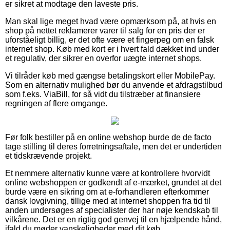
er sikret at modtage den laveste pris.
Man skal lige meget hvad være opmærksom på, at hvis en
shop på nettet reklamerer varer til salg for en pris der er
uforståeligt billig, er det ofte være et fingerpeg om en falsk
internet shop. Køb med kort er i hvert fald dækket ind under
et regulativ, der sikrer en overfor uægte internet shops.
Vi tilråder køb med gængse betalingskort eller MobilePay.
Som en alternativ mulighed bør du anvende et afdragstilbud
som f.eks. ViaBill, for så vidt du tilstræber at finansiere
regningen af flere omgange.
Før folk bestiller på en online webshop burde de de facto
tage stilling til deres forretningsaftale, men det er undertiden
et tidskrævende projekt.
Et nemmere alternativ kunne være at kontrollere hvorvidt
online webshoppen er godkendt af e-mærket, grundet at det
burde være en sikring om at e-forhandleren efterkommer
dansk lovgivning, tillige med at internet shoppen fra tid til
anden undersøges af specialister der har nøje kendskab til
vilkårene. Det er en rigtig god genvej til en hjælpende hånd,
ifald du møder vanskeligheder med dit køb.