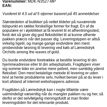
Varenummer:
MDK-N3527-MP
EAN:
Vurderet til
4.5
ud af 5 stjerner baseret på
45
anmeldelser
Størstedelen af butikker på nettet tildeler på nuværende
tidspunkt en række forskellige former for fragt. En af de
populære er i øjeblikket at få leveret til et afhentningssted,
fordi det så giver dig god fleksibilitet til at kunne afhente
pakken præcis når det passer dig. Leveringstypen er altså
virkelig ligetil, og mange gange endvidere den mest
prisbevidste løsning til levering ved køb af Lærredstryk
Orchids among the waves of gold.
Du burde endvidere foretrække at bestille levering til din
hjemmeadresse eller til din arbejdsplads. Fragttypen viser
sig somme tider en anelse mere pebret, men samtidig yderst
fleksibel. Den mest betalelige metode til levering er uden
tvivl at hente produkterne selv, hvilket beroer på at du lever i
kort afstand af internet webshoppens adresse.
Fragttiden på Lærredstryk kan i nogle tilfælde være
ualmindeligt væsentlig når du mangler pakken nu og her, så
derfor er det selvfølgelig meningsfuldt at man finder
leveringstiden for det relevante produkt.