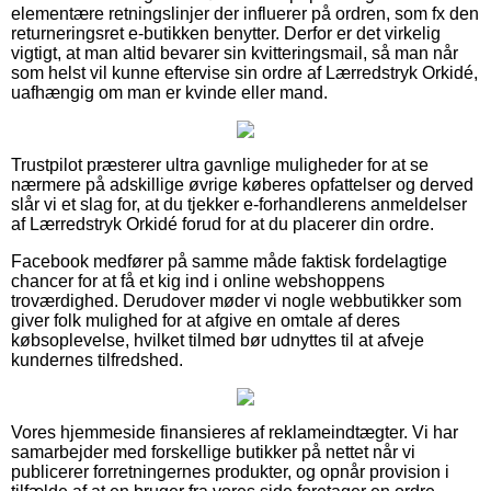
elementære retningslinjer der influerer på ordren, som fx den
returneringsret e-butikken benytter. Derfor er det virkelig
vigtigt, at man altid bevarer sin kvitteringsmail, så man når
som helst vil kunne eftervise sin ordre af Lærredstryk Orkidé,
uafhængig om man er kvinde eller mand.
Trustpilot præsterer ultra gavnlige muligheder for at se
nærmere på adskillige øvrige køberes opfattelser og derved
slår vi et slag for, at du tjekker e-forhandlerens anmeldelser
af Lærredstryk Orkidé forud for at du placerer din ordre.
Facebook medfører på samme måde faktisk fordelagtige
chancer for at få et kig ind i online webshoppens
troværdighed. Derudover møder vi nogle webbutikker som
giver folk mulighed for at afgive en omtale af deres
købsoplevelse, hvilket tilmed bør udnyttes til at afveje
kundernes tilfredshed.
Vores hjemmeside finansieres af reklameindtægter. Vi har
samarbejder med forskellige butikker på nettet når vi
publicerer forretningernes produkter, og opnår provision i