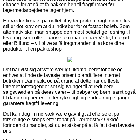
chance for at nå at få pakken hen til fragtfirmaet før
lagermedarbejderne tager hjem.
En række firmaer på nettet tilbyder portofri fragt, men oftest
stiller det krav om at du indkøber for et fastsat beløb. Som
alternativ skal man snuppe den mest betalelige løsning til
levering, som ofte – uanset om man er nær Vejle, Lillerød
eller Billund – vil blive at få fragtmanden til at køre dine
produkter til en pakkeshop.
Det har vist sig at være særligt ukompliceret for alle og
enhver at finde de laveste priser i blandt flere internet
butikker i Danmark, og på grund af dette har de fleste
internet foretagender set sig tvunget til at reducere
salgsværdien på deres varer – til babyer og børn, samt også
til damer og herrer – eftertrykkeligt, og endda nogle gange
garantere fragtfri levering.
Det kan dog immervæk være gavnligt at efterse et par
forskellige e-shops efter rabat på Lærredstryk Orkidé
forinden du handler, så du er sikker på at få fat i den laveste
pris.