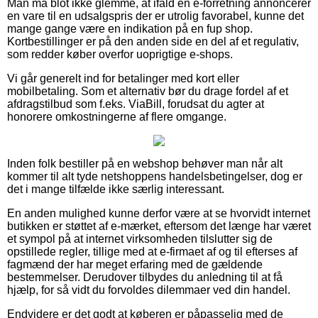
Man må blot ikke glemme, at ifald en e-forretning annoncerer
en vare til en udsalgspris der er utrolig favorabel, kunne det
mange gange være en indikation på en fup shop.
Kortbestillinger er på den anden side en del af et regulativ,
som redder køber overfor uoprigtige e-shops.
Vi går generelt ind for betalinger med kort eller
mobilbetaling. Som et alternativ bør du drage fordel af et
afdragstilbud som f.eks. ViaBill, forudsat du agter at
honorere omkostningerne af flere omgange.
Inden folk bestiller på en webshop behøver man når alt
kommer til alt tyde netshoppens handelsbetingelser, dog er
det i mange tilfælde ikke særlig interessant.
En anden mulighed kunne derfor være at se hvorvidt internet
butikken er støttet af e-mærket, eftersom det længe har været
et sympol på at internet virksomheden tilslutter sig de
opstillede regler, tillige med at e-firmaet af og til efterses af
fagmænd der har meget erfaring med de gældende
bestemmelser. Derudover tilbydes du anledning til at få
hjælp, for så vidt du forvoldes dilemmaer ved din handel.
Endvidere er det godt at køberen er påpasselig med de