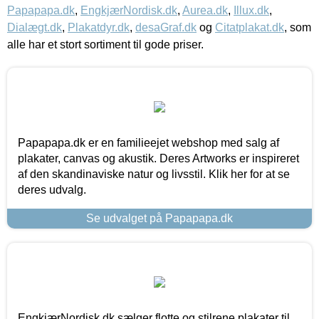
Papapapa.dk
,
EngkjærNordisk.dk
,
Aurea.dk
,
Illux.dk
,
Dialægt.dk
,
Plakatdyr.dk
,
desaGraf.dk
og
Citatplakat.dk
, som
alle har et stort sortiment til gode priser.
Papapapa.dk er en familieejet webshop med salg af
plakater, canvas og akustik. Deres Artworks er inspireret
af den skandinaviske natur og livsstil. Klik her for at se
deres udvalg.
Se udvalget på Papapapa.dk
EngkjærNordisk.dk sælger flotte og stilrene plakater til