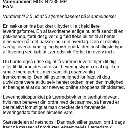
Varenummer:
MDK-N2388-MP
EAN:
Vurderet til
3.5
ud af 5 stjerner baseret på
9
anmeldelser
En række online butikker tilbyder til alt held flere
leveringsformer. En af favoritterne er lige nu at få sendt til en
pakkeshop, fordi det giver dig fuld fleksibilitet til at hente
dine varer når det passer ind i din hverdag. Den er nemlig
særligt overkommelig, og typisk endda den prisbilligste type
af levering ved køb af Lærredstryk Perfect in every inch.
Du burde også udse dig at få varerne leveret hjem til dig
eller til dit arbejdes adresse. Leveringstypen er af og til en
smule mere pebret, men samtidig usædvanlig
fremkommelig. Den billigste mulighed for fragt vil dog
utvivlsomt være at du selv henter ordren, men den mulighed
er betinget af at du bor nærved online shoppens tilholdssted.
Leveringstidspunktet på Lærredstryk er jo særligt relevant
hvis man behøver din ordre med det samme, så herved er
det relativt fornuftigt at man checker den forventede
leveringsdato for den aktuelle vare.
Størstedelen af netshops i Danmark stiller garanti om 1 dags
fragt på masser af produkter, eksempelvis Lærredstryk