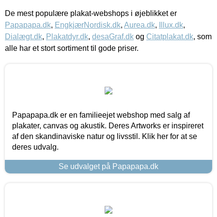
De mest populære plakat-webshops i øjeblikket er
Papapapa.dk
,
EngkjærNordisk.dk
,
Aurea.dk
,
Illux.dk
,
Dialægt.dk
,
Plakatdyr.dk
,
desaGraf.dk
og
Citatplakat.dk
, som
alle har et stort sortiment til gode priser.
Papapapa.dk er en familieejet webshop med salg af
plakater, canvas og akustik. Deres Artworks er inspireret
af den skandinaviske natur og livsstil. Klik her for at se
deres udvalg.
Se udvalget på Papapapa.dk