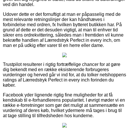
ved din handel.
Udover dette er det fornuftigt at man er påpasselig med de
mest relevante retningslinjer der kan håndhæves i
forbindelse med ordren, fx hvilken bytteret butikken har. På
grund af dette er det desuden vigtigt, at man til enhver tid
sikrer ens ordrekvittering, således man i fremtiden vil kunne
bekræfte handlen af Lærredstryk Perfect in every inch, om
man er på udkig efter varer til en herre eller dame.
Trustpilot resulterer i rigtig fortræffelige chancer for at gøre
dig bekendt med en række eksisterende forbrugeres
vurderinger og herved går vi ind for, at du tolker netshoppens
ratings af Lærredstryk Perfect in every inch forinden du
køber.
Facebook yder lignende rigtig fine muligheder for at få
kendskab til e-forhandlerens popularitet. I øvrigt møder vi en
række e-forretninger som gør det muligt at sammensætte en
vurdering af deres køb, hvilket ydermere må tages i brug til
at tage stilling til tilfredsheden hos kunderne.