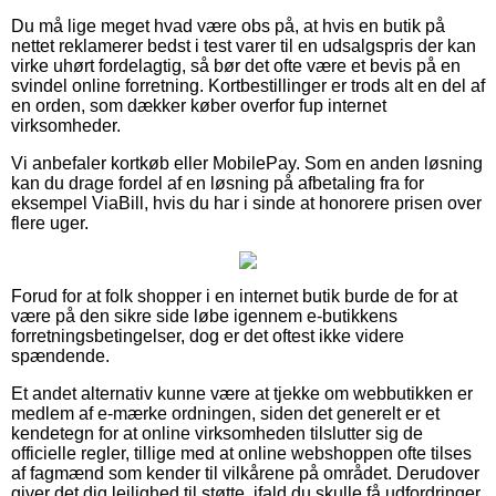
Du må lige meget hvad være obs på, at hvis en butik på
nettet reklamerer bedst i test varer til en udsalgspris der kan
virke uhørt fordelagtig, så bør det ofte være et bevis på en
svindel online forretning. Kortbestillinger er trods alt en del af
en orden, som dækker køber overfor fup internet
virksomheder.
Vi anbefaler kortkøb eller MobilePay. Som en anden løsning
kan du drage fordel af en løsning på afbetaling fra for
eksempel ViaBill, hvis du har i sinde at honorere prisen over
flere uger.
Forud for at folk shopper i en internet butik burde de for at
være på den sikre side løbe igennem e-butikkens
forretningsbetingelser, dog er det oftest ikke videre
spændende.
Et andet alternativ kunne være at tjekke om webbutikken er
medlem af e-mærke ordningen, siden det generelt er et
kendetegn for at online virksomheden tilslutter sig de
officielle regler, tillige med at online webshoppen ofte tilses
af fagmænd som kender til vilkårene på området. Derudover
giver det dig lejlighed til støtte, ifald du skulle få udfordringer