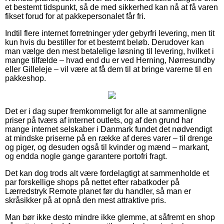
et bestemt tidspunkt, så de med sikkerhed kan nå at få varen
fikset forud for at pakkepersonalet får fri.
Indtil flere internet forretninger yder gebyrfri levering, men tit
kun hvis du bestiller for et bestemt beløb. Derudover kan
man vælge den mest betalelige løsning til levering, hvilket i
mange tilfælde – hvad end du er ved Herning, Nørresundby
eller Gilleleje – vil være at få dem til at bringe varerne til en
pakkeshop.
Det er i dag super fremkommeligt for alle at sammenligne
priser på tværs af internet outlets, og af den grund har
mange internet selskaber i Danmark fundet det nødvendigt
at mindske priserne på en række af deres varer – til drenge
og piger, og desuden også til kvinder og mænd – markant,
og endda nogle gange garantere portofri fragt.
Det kan dog trods alt være fordelagtigt at sammenholde et
par forskellige shops på nettet efter rabatkoder på
Lærredstryk Remote planet før du handler, så man er
skråsikker på at opnå den mest attraktive pris.
Man bør ikke desto mindre ikke glemme, at såfremt en shop