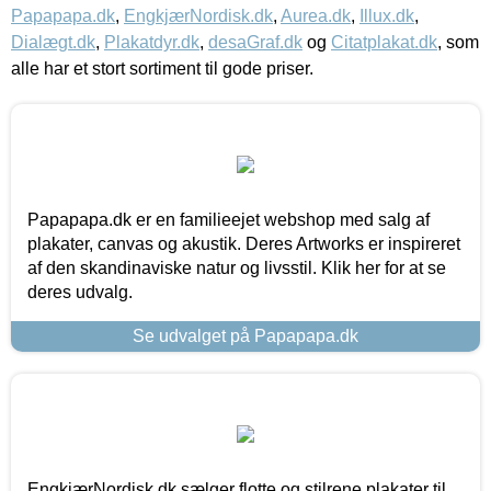
Papapapa.dk
,
EngkjærNordisk.dk
,
Aurea.dk
,
Illux.dk
,
Dialægt.dk
,
Plakatdyr.dk
,
desaGraf.dk
og
Citatplakat.dk
, som
alle har et stort sortiment til gode priser.
Papapapa.dk er en familieejet webshop med salg af
plakater, canvas og akustik. Deres Artworks er inspireret
af den skandinaviske natur og livsstil. Klik her for at se
deres udvalg.
Se udvalget på Papapapa.dk
EngkjærNordisk.dk sælger flotte og stilrene plakater til