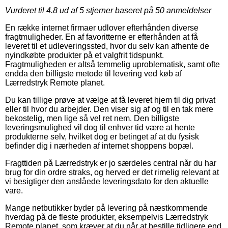
Vurderet til
4.8
ud af 5 stjerner baseret på
50
anmeldelser
En række internet firmaer udlover efterhånden diverse
fragtmuligheder. En af favoritterne er efterhånden at få
leveret til et udleveringssted, hvor du selv kan afhente de
nyindkøbte produkter på et valgfrit tidspunkt.
Fragtmuligheden er altså temmelig uproblematisk, samt ofte
endda den billigste metode til levering ved køb af
Lærredstryk Remote planet.
Du kan tillige prøve at vælge at få leveret hjem til dig privat
eller til hvor du arbejder. Den viser sig af og til en tak mere
bekostelig, men lige så vel ret nem. Den billigste
leveringsmulighed vil dog til enhver tid være at hente
produkterne selv, hvilket dog er betinget af at du fysisk
befinder dig i nærheden af internet shoppens bopæl.
Fragttiden på Lærredstryk er jo særdeles central når du har
brug for din ordre straks, og herved er det rimelig relevant at
vi besigtiger den anslåede leveringsdato for den aktuelle
vare.
Mange netbutikker byder på levering på næstkommende
hverdag på de fleste produkter, eksempelvis Lærredstryk
Remote planet, som kræver at du når at bestille tidligere end