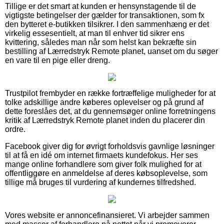
Tillige er det smart at kunden er hensynstagende til de
vigtigste betingelser der gælder for transaktionen, som fx
den bytteret e-butikken tilsikrer. I den sammenhæng er det
virkelig essesentielt, at man til enhver tid sikrer ens
kvittering, således man når som helst kan bekræfte sin
bestilling af Lærredstryk Remote planet, uanset om du søger
en vare til en pige eller dreng.
Trustpilot frembyder en række fortræffelige muligheder for at
tolke adskillige andre køberes oplevelser og på grund af
dette foreslåes det, at du gennemsøger online forretningens
kritik af Lærredstryk Remote planet inden du placerer din
ordre.
Facebook giver dig for øvrigt forholdsvis gavnlige løsninger
til at få en idé om internet firmaets kundefokus. Her ses
mange online forhandlere som giver folk mulighed for at
offentliggøre en anmeldelse af deres købsoplevelse, som
tillige må bruges til vurdering af kundernes tilfredshed.
Vores website er annoncefinansieret. Vi arbejder sammen