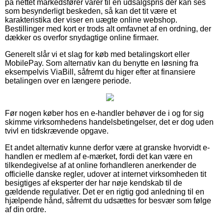
på nettet markedsfører varer til en udsalgspris der kan ses
som besynderligt beskeden, så kan det tit være et
karakteristika der viser en uægte online webshop.
Bestillinger med kort er trods alt omfavnet af en ordning, der
dækker os overfor snydagtige online firmaer.
Generelt slår vi et slag for køb med betalingskort eller
MobilePay. Som alternativ kan du benytte en løsning fra
eksempelvis ViaBill, såfremt du higer efter at finansiere
betalingen over en længere periode.
Før nogen køber hos en e-handler behøver de i og for sig
skimme virksomhedens handelsbetingelser, det er dog uden
tvivl en tidskrævende opgave.
Et andet alternativ kunne derfor være at granske hvorvidt e-
handlen er medlem af e-mærket, fordi det kan være en
tilkendegivelse af at online forhandleren anerkender de
officielle danske regler, udover at internet virksomheden tit
besigtiges af eksperter der har nøje kendskab til de
gældende regulativer. Det er en rigtig god anledning til en
hjælpende hånd, såfremt du udsættes for besvær som følge
af din ordre.