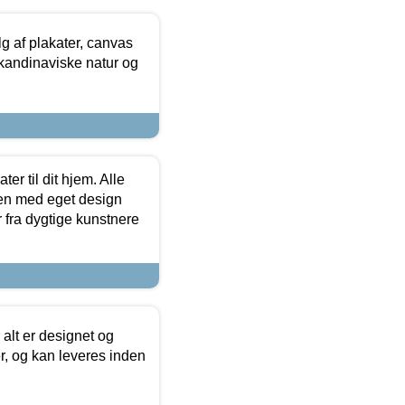
 af plakater, canvas
skandinaviske natur og
er til dit hjem. Alle
ten med eget design
r fra dygtige kunstnere
 alt er designet og
r, og kan leveres inden