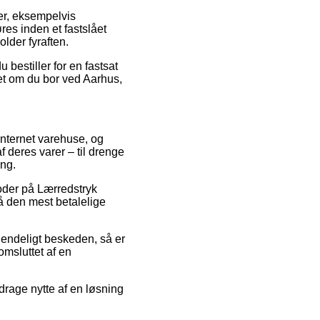
rer, eksempelvis
es inden et fastslået
older fyraften.
 bestiller for en fastsat
set om du bor ved Aarhus,
 internet varehuse, og
 deres varer – til drenge
ing.
tkoder på Lærredstryk
få den mest betalelige
 uendeligt beskeden, så er
omsluttet af en
 drage nytte af en løsning