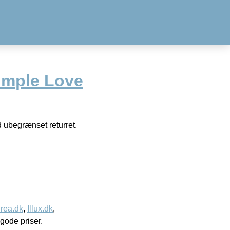
imple Love
d ubegrænset returret.
rea.dk
,
Illux.dk
,
l gode priser.