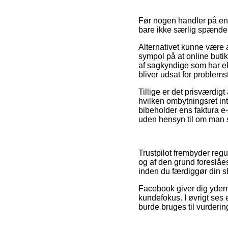
Før nogen handler på en 
bare ikke særlig spænde
Alternativet kunne være a
sympol på at online butikk
af sagkyndige som har ek
bliver udsat for problemst
Tillige er det prisværdig
hvilken ombytningsret inte
bibeholder ens faktura e
uden hensyn til om man s
Trustpilot frembyder regu
og af den grund foreslåes
inden du færdiggør din 
Facebook giver dig yderm
kundefokus. I øvrigt ses 
burde bruges til vurderin