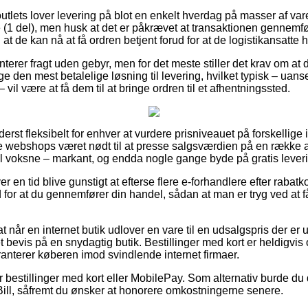
outlets lover levering på blot en enkelt hverdag på masser af va
(1 del), men husk at det er påkrævet at transaktionen gennemfør
at de kan nå at få ordren betjent forud for at de logistikansatte h
terer fragt uden gebyr, men for det meste stiller det krav om at du
ge den mest betalelige løsning til levering, hvilket typisk – uan
vil være at få dem til at bringe ordren til et afhentningssted.
derst fleksibelt for enhver at vurdere prisniveauet på forskellige
ne webshops været nødt til at presse salgsværdien på en række af
 til voksne – markant, og endda nogle gange byde på gratis lever
er en tid blive gunstigt at efterse flere e-forhandlere efter raba
 for at du gennemfører din handel, sådan at man er tryg ved at 
 når en internet butik udlover en vare til en udsalgspris der er
evis på en snydagtig butik. Bestillinger med kort er heldigvis 
aranterer køberen imod svindlende internet firmaer.
for bestillinger med kort eller MobilePay. Som alternativ burde du
Bill, såfremt du ønsker at honorere omkostningerne senere.