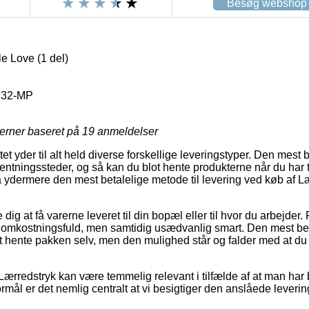
Besøg webshop
e Love (1 del)
32-MP
jerner baseret på
19
anmeldelser
et yder til alt held diverse forskellige leveringstyper. Den mest 
ntningssteder, og så kan du blot hente produkterne når du har t
 ydermere den mest betalelige metode til levering ved køb af L
ig at få varerne leveret til din bopæl eller til hvor du arbejder.
 omkostningsfuld, men samtidig usædvanlig smart. Den mest be
at hente pakken selv, men den mulighed står og falder med at du
Lærredstryk kan være temmelig relevant i tilfælde af at man har 
ormål er det nemlig centralt at vi besigtiger den anslåede leveri