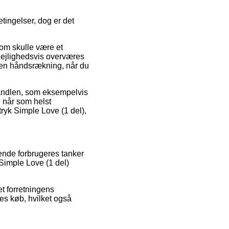
tingelser, dog er det
som skulle være et
n lejlighedsvis overværes
l en håndsrækning, når du
 handlen, som eksempelvis
n når som helst
ryk Simple Love (1 del),
rende forbrugeres tanker
 Simple Love (1 del)
t forretningens
res køb, hvilket også