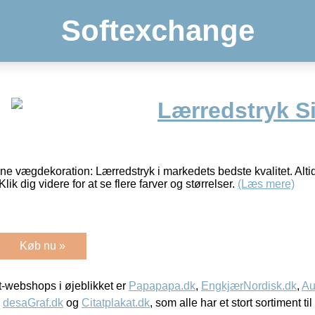
Softexchange
Lærredstryk S
ne vægdekoration: Lærredstryk i markedets bedste kvalitet. Alti
Klik dig videre for at se flere farver og størrelser.
(Læs mere)
Køb nu »
-webshops i øjeblikket er
Papapapa.dk
,
EngkjærNordisk.dk
,
Au
,
desaGraf.dk
og
Citatplakat.dk
, som alle har et stort sortiment ti