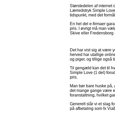
Størstedelen af internet 
Lærredstryk Simple Love 
tidspunkt, med det formål 
En hel del e-firmaer garan
pris. I øvrigt må man væl
Skive eller Fredensborg – 
Det har vist sig at være y
herved har utallige onli
og piger, og tillige også
Til gengæld kan det til hv
Simple Love (1 del) forud
pris.
Man bør bare huske på, at
det mange gange være et b
foranstaltning, hvilket g
Generelt slår vi et slag 
på afbetaling som fx Via