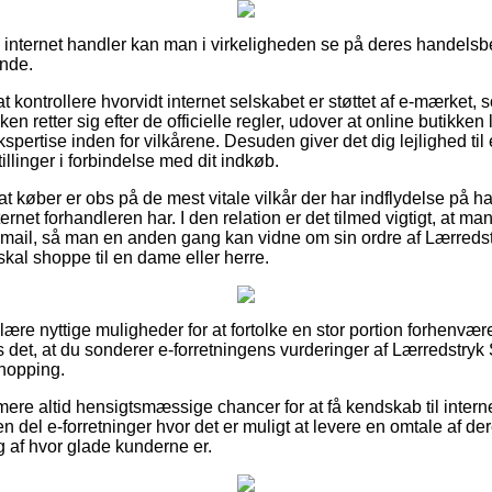
internet handler kan man i virkeligheden se på deres handelsbe
nde.
t kontrollere hvorvidt internet selskabet er støttet af e-mærket, 
en retter sig efter de officielle regler, udover at online butikke
spertise inden for vilkårene. Desuden giver det dig lejlighed ti
illinger i forbindelse med dit indkøb.
t at køber er obs på de mest vitale vilkår der har indflydelse på
rnet forhandleren har. I den relation er det tilmed vigtigt, at ma
-mail, så man en anden gang kan vidne om sin ordre af Lærredst
kal shoppe til en dame eller herre.
lære nyttige muligheder for at fortolke en stor portion forhenvæ
 det, at du sonderer e-forretningens vurderinger af Lærredstryk
shopping.
ere altid hensigtsmæssige chancer for at få kendskab til interne
en del e-forretninger hvor det er muligt at levere en omtale af de
g af hvor glade kunderne er.