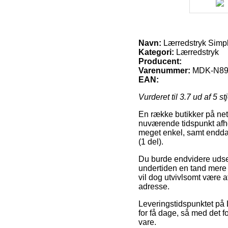
Navn:
Lærredstryk Simpl
Kategori:
Lærredstryk
Producent:
Varenummer:
MDK-N89
EAN:
Vurderet til
3.7
ud af 5 st
En række butikker på nett
nuværende tidspunkt afhe
meget enkel, samt endda
(1 del).
Du burde endvidere udse d
undertiden en tand mere
vil dog utvivlsomt være 
adresse.
Leveringstidspunktet på 
for få dage, så med det f
vare.