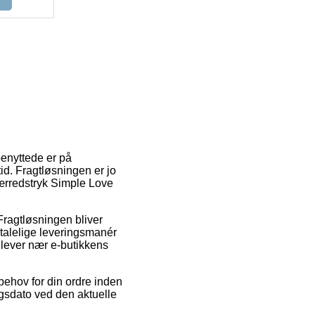
benyttede er på
id. Fragtløsningen er jo
ærredstryk Simple Love
 Fragtløsningen bliver
talelige leveringsmanér
 lever nær e-butikkens
behov for din ordre inden
ngsdato ved den aktuelle