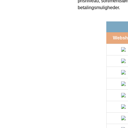
prisniveau, sortimentstø
betalingsmuligheder.
Websh