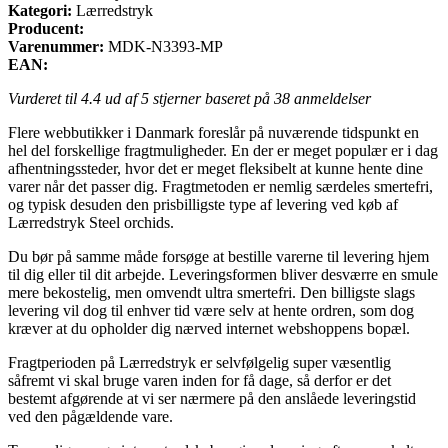
Kategori:
Lærredstryk
Producent:
Varenummer:
MDK-N3393-MP
EAN:
Vurderet til
4.4
ud af 5 stjerner baseret på
38
anmeldelser
Flere webbutikker i Danmark foreslår på nuværende tidspunkt en
hel del forskellige fragtmuligheder. En der er meget populær er i dag
afhentningssteder, hvor det er meget fleksibelt at kunne hente dine
varer når det passer dig. Fragtmetoden er nemlig særdeles smertefri,
og typisk desuden den prisbilligste type af levering ved køb af
Lærredstryk Steel orchids.
Du bør på samme måde forsøge at bestille varerne til levering hjem
til dig eller til dit arbejde. Leveringsformen bliver desværre en smule
mere bekostelig, men omvendt ultra smertefri. Den billigste slags
levering vil dog til enhver tid være selv at hente ordren, som dog
kræver at du opholder dig nærved internet webshoppens bopæl.
Fragtperioden på Lærredstryk er selvfølgelig super væsentlig
såfremt vi skal bruge varen inden for få dage, så derfor er det
bestemt afgørende at vi ser nærmere på den anslåede leveringstid
ved den pågældende vare.