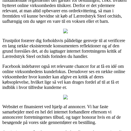
fundamentale reglementer der gælder for bestillingen, f.eks. hvilken
bytteret online virksomheden tilsikrer. Derfor er det ydermere
relevant, at man altid opbevarer ens ordrekvittering, så man i
fremtiden vil kunne bevidne sit køb af Lærredstryk Steel orchids,
uafhængig om du søger en vare til en voksen eller et barn.
Trustpilot forærer dig forholdsvis pålidelige genveje til at verificere
en lang række eksisterende konsumenters reflektioner og af den
grund foreslåes det, at du iagttager internet forretningens kritik af
Lærredstryk Steel orchids forinden du handler.
Facebook indebærer også ret relevante chancer for at få en idé om
online virksomhedens kundefokus. Derudover ses en række online
virksomheder hvor kunder kan afgive en kritik af deres
købsoplevelse, hvilket lige så vel kan drages fordel af til at få et
indblik i hvor tilfredse kunderne er.
Websitet er finansieret ved hjælp af annoncer. Vi har faste
samarbejder med en hel del internet forhandlere eftersom vi
annoncerer forretningernes tilbud, og tager honorar hvis en af de
besøgende på vores side gennemfører en bestilling.