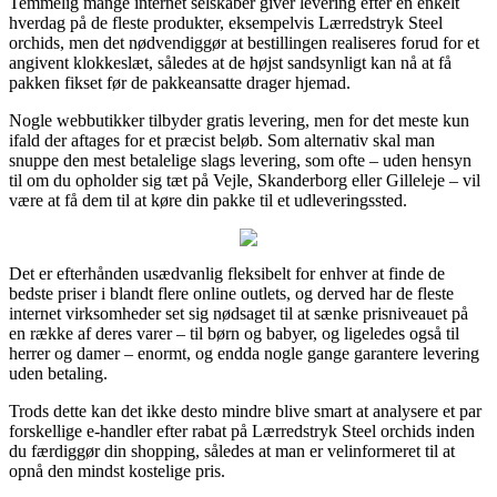
Temmelig mange internet selskaber giver levering efter en enkelt
hverdag på de fleste produkter, eksempelvis Lærredstryk Steel
orchids, men det nødvendiggør at bestillingen realiseres forud for et
angivent klokkeslæt, således at de højst sandsynligt kan nå at få
pakken fikset før de pakkeansatte drager hjemad.
Nogle webbutikker tilbyder gratis levering, men for det meste kun
ifald der aftages for et præcist beløb. Som alternativ skal man
snuppe den mest betalelige slags levering, som ofte – uden hensyn
til om du opholder sig tæt på Vejle, Skanderborg eller Gilleleje – vil
være at få dem til at køre din pakke til et udleveringssted.
Det er efterhånden usædvanlig fleksibelt for enhver at finde de
bedste priser i blandt flere online outlets, og derved har de fleste
internet virksomheder set sig nødsaget til at sænke prisniveauet på
en række af deres varer – til børn og babyer, og ligeledes også til
herrer og damer – enormt, og endda nogle gange garantere levering
uden betaling.
Trods dette kan det ikke desto mindre blive smart at analysere et par
forskellige e-handler efter rabat på Lærredstryk Steel orchids inden
du færdiggør din shopping, således at man er velinformeret til at
opnå den mindst kostelige pris.