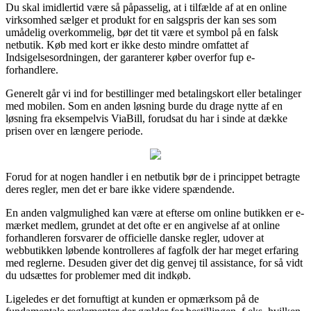
Du skal imidlertid være så påpasselig, at i tilfælde af at en online
virksomhed sælger et produkt for en salgspris der kan ses som
umådelig overkommelig, bør det tit være et symbol på en falsk
netbutik. Køb med kort er ikke desto mindre omfattet af
Indsigelsesordningen, der garanterer køber overfor fup e-
forhandlere.
Generelt går vi ind for bestillinger med betalingskort eller betalinger
med mobilen. Som en anden løsning burde du drage nytte af en
løsning fra eksempelvis ViaBill, forudsat du har i sinde at dække
prisen over en længere periode.
Forud for at nogen handler i en netbutik bør de i princippet betragte
deres regler, men det er bare ikke videre spændende.
En anden valgmulighed kan være at efterse om online butikken er e-
mærket medlem, grundet at det ofte er en angivelse af at online
forhandleren forsvarer de officielle danske regler, udover at
webbutikken løbende kontrolleres af fagfolk der har meget erfaring
med reglerne. Desuden giver det dig genvej til assistance, for så vidt
du udsættes for problemer med dit indkøb.
Ligeledes er det fornuftigt at kunden er opmærksom på de