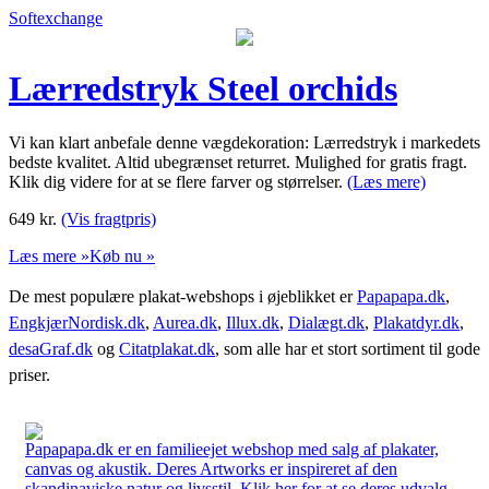
Softexchange
Lærredstryk Steel orchids
Vi kan klart anbefale denne vægdekoration: Lærredstryk i markedets
bedste kvalitet. Altid ubegrænset returret. Mulighed for gratis fragt.
Klik dig videre for at se flere farver og størrelser.
(Læs mere)
649
kr.
(Vis fragtpris)
Læs mere »
Køb nu »
De mest populære plakat-webshops i øjeblikket er
Papapapa.dk
,
EngkjærNordisk.dk
,
Aurea.dk
,
Illux.dk
,
Dialægt.dk
,
Plakatdyr.dk
,
desaGraf.dk
og
Citatplakat.dk
, som alle har et stort sortiment til gode
priser.
Papapapa.dk er en familieejet webshop med salg af plakater,
canvas og akustik. Deres Artworks er inspireret af den
skandinaviske natur og livsstil. Klik her for at se deres udvalg.