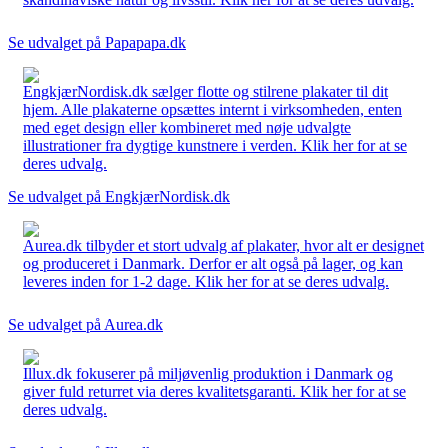
Se udvalget på Papapapa.dk
EngkjærNordisk.dk sælger flotte og stilrene plakater til dit
hjem. Alle plakaterne opsættes internt i virksomheden, enten
med eget design eller kombineret med nøje udvalgte
illustrationer fra dygtige kunstnere i verden. Klik her for at se
deres udvalg.
Se udvalget på EngkjærNordisk.dk
Aurea.dk tilbyder et stort udvalg af plakater, hvor alt er designet
og produceret i Danmark. Derfor er alt også på lager, og kan
leveres inden for 1-2 dage. Klik her for at se deres udvalg.
Se udvalget på Aurea.dk
Illux.dk fokuserer på miljøvenlig produktion i Danmark og
giver fuld returret via deres kvalitetsgaranti. Klik her for at se
deres udvalg.