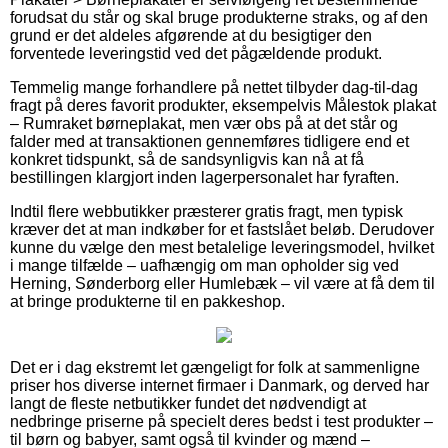
forudsat du står og skal bruge produkterne straks, og af den
grund er det aldeles afgørende at du besigtiger den
forventede leveringstid ved det pågældende produkt.
Temmelig mange forhandlere på nettet tilbyder dag-til-dag
fragt på deres favorit produkter, eksempelvis Målestok plakat
– Rumraket børneplakat, men vær obs på at det står og
falder med at transaktionen gennemføres tidligere end et
konkret tidspunkt, så de sandsynligvis kan nå at få
bestillingen klargjort inden lagerpersonalet har fyraften.
Indtil flere webbutikker præsterer gratis fragt, men typisk
kræver det at man indkøber for et fastslået beløb. Derudover
kunne du vælge den mest betalelige leveringsmodel, hvilket
i mange tilfælde – uafhængig om man opholder sig ved
Herning, Sønderborg eller Humlebæk – vil være at få dem til
at bringe produkterne til en pakkeshop.
Det er i dag ekstremt let gængeligt for folk at sammenligne
priser hos diverse internet firmaer i Danmark, og derved har
langt de fleste netbutikker fundet det nødvendigt at
nedbringe priserne på specielt deres bedst i test produkter –
til børn og babyer, samt også til kvinder og mænd –