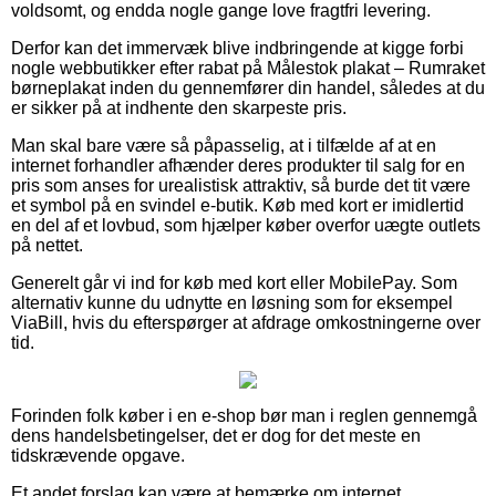
voldsomt, og endda nogle gange love fragtfri levering.
Derfor kan det immervæk blive indbringende at kigge forbi
nogle webbutikker efter rabat på Målestok plakat – Rumraket
børneplakat inden du gennemfører din handel, således at du
er sikker på at indhente den skarpeste pris.
Man skal bare være så påpasselig, at i tilfælde af at en
internet forhandler afhænder deres produkter til salg for en
pris som anses for urealistisk attraktiv, så burde det tit være
et symbol på en svindel e-butik. Køb med kort er imidlertid
en del af et lovbud, som hjælper køber overfor uægte outlets
på nettet.
Generelt går vi ind for køb med kort eller MobilePay. Som
alternativ kunne du udnytte en løsning som for eksempel
ViaBill, hvis du efterspørger at afdrage omkostningerne over
tid.
Forinden folk køber i en e-shop bør man i reglen gennemgå
dens handelsbetingelser, det er dog for det meste en
tidskrævende opgave.
Et andet forslag kan være at bemærke om internet