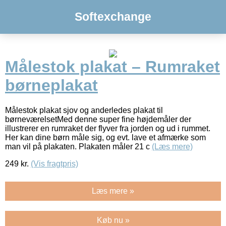
Softexchange
Målestok plakat – Rumraket
børneplakat
Målestok plakat sjov og anderledes plakat til
børneværelsetMed denne super fine højdemåler der
illustrerer en rumraket der flyver fra jorden og ud i rummet.
Her kan dine børn måle sig, og evt. lave et afmærke som
man vil på plakaten. Plakaten måler 21 c
(Læs mere)
249
kr.
(Vis fragtpris)
Læs mere »
Køb nu »