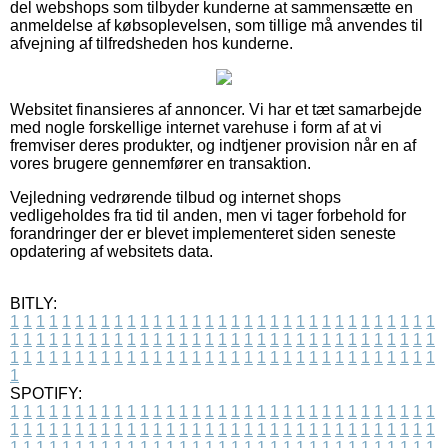
del webshops som tilbyder kunderne at sammensætte en
anmeldelse af købsoplevelsen, som tillige må anvendes til
afvejning af tilfredsheden hos kunderne.
Websitet finansieres af annoncer. Vi har et tæt samarbejde
med nogle forskellige internet varehuse i form af at vi
fremviser deres produkter, og indtjener provision når en af
vores brugere gennemfører en transaktion.
Vejledning vedrørende tilbud og internet shops
vedligeholdes fra tid til anden, men vi tager forbehold for
forandringer der er blevet implementeret siden seneste
opdatering af websitets data.
BITLY:
1
1
1
1
1
1
1
1
1
1
1
1
1
1
1
1
1
1
1
1
1
1
1
1
1
1
1
1
1
1
1
1
1
1
1
1
1
1
1
1
1
1
1
1
1
1
1
1
1
1
1
1
1
1
1
1
1
1
1
1
1
1
1
1
1
1
1
1
1
1
1
1
1
1
1
1
1
1
1
1
1
1
1
1
1
1
1
1
1
1
1
1
1
1
1
1
1
1
1
1
SPOTIFY:
1
1
1
1
1
1
1
1
1
1
1
1
1
1
1
1
1
1
1
1
1
1
1
1
1
1
1
1
1
1
1
1
1
1
1
1
1
1
1
1
1
1
1
1
1
1
1
1
1
1
1
1
1
1
1
1
1
1
1
1
1
1
1
1
1
1
1
1
1
1
1
1
1
1
1
1
1
1
1
1
1
1
1
1
1
1
1
1
1
1
1
1
1
1
1
1
1
1
1