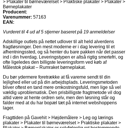
> Plakater til børneværelset > Praktiske plakater > Plakater >
Børneplakater
Producent:
Varenummer:
57163
EAN:
Vurderet til
4
ud af 5 stjerner baseret på
19
anmeldelser
Adskillige outlets på nettet udlover til alt held alverdens
fragtløsninger. Den mest moderne er i dag levering til et
afhentningssted, og så henter du bare pakken når det passer
ind i din hverdag. Leveringstypen er altså rigtig smertefri, og
ofte ligeledes den billigste leveringsform ved køb af
Målestok plakat – Rumraket børneplakat.
Du bør ydermere foretrække at få varerne sendt til din
lejlighed eller ud på din arbejdsplads. Leveringsmetoden
bliver oftest en tand mere omkostningsfuld, men lige så vel
vældig uproblematisk. Den prisbilligste fragtmetode vil dog
altid være at hente ordren selv, men den løsning står og
falder med at du har bopæl tæt på internet webshoppens
lager.
Fragttiden på Gavehit > Højdemålere > Leg og lærings
plakater > Plakater til børneværelset > Praktiske plakater >
Plakater > Børneplakater er selvfølgelig ret bestemmende