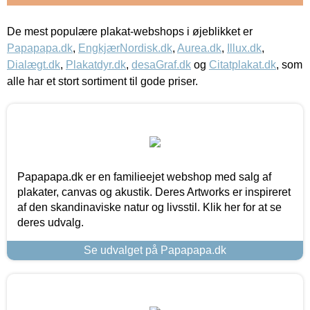
De mest populære plakat-webshops i øjeblikket er
Papapapa.dk
,
EngkjærNordisk.dk
,
Aurea.dk
,
Illux.dk
,
Dialægt.dk
,
Plakatdyr.dk
,
desaGraf.dk
og
Citatplakat.dk
, som
alle har et stort sortiment til gode priser.
Papapapa.dk er en familieejet webshop med salg af
plakater, canvas og akustik. Deres Artworks er inspireret
af den skandinaviske natur og livsstil. Klik her for at se
deres udvalg.
Se udvalget på Papapapa.dk