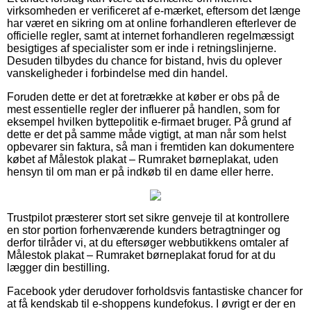
virksomheden er verificeret af e-mærket, eftersom det længe
har været en sikring om at online forhandleren efterlever de
officielle regler, samt at internet forhandleren regelmæssigt
besigtiges af specialister som er inde i retningslinjerne.
Desuden tilbydes du chance for bistand, hvis du oplever
vanskeligheder i forbindelse med din handel.
Foruden dette er det at foretrække at køber er obs på de
mest essentielle regler der influerer på handlen, som for
eksempel hvilken byttepolitik e-firmaet bruger. På grund af
dette er det på samme måde vigtigt, at man når som helst
opbevarer sin faktura, så man i fremtiden kan dokumentere
købet af Målestok plakat – Rumraket børneplakat, uden
hensyn til om man er på indkøb til en dame eller herre.
Trustpilot præsterer stort set sikre genveje til at kontrollere
en stor portion forhenværende kunders betragtninger og
derfor tilråder vi, at du eftersøger webbutikkens omtaler af
Målestok plakat – Rumraket børneplakat forud for at du
lægger din bestilling.
Facebook yder derudover forholdsvis fantastiske chancer for
at få kendskab til e-shoppens kundefokus. I øvrigt er der en