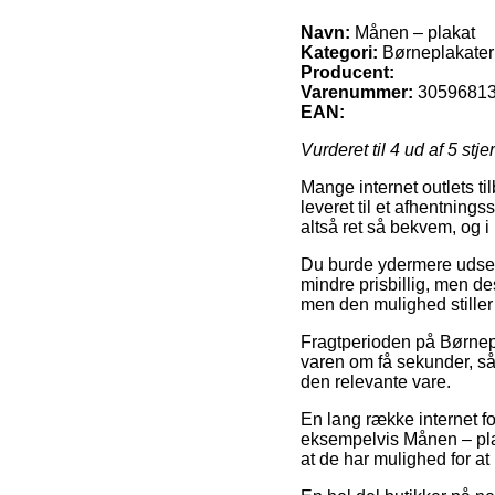
Navn:
Månen – plakat
Kategori:
Børneplakater 
Producent:
Varenummer:
3059681
EAN:
Vurderet til
4
ud af 5 stje
Mange internet outlets til
leveret til et afhentning
altså ret så bekvem, og 
Du burde ydermere udse di
mindre prisbillig, men de
men den mulighed stiller 
Fragtperioden på Børnepl
varen om få sekunder, så 
den relevante vare.
En lang række internet f
eksempelvis Månen – plaka
at de har mulighed for at