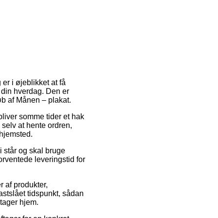
er i øjeblikket at få
i din hverdag. Den er
øb af Månen – plakat.
 bliver somme tider et hak
 selv at hente ordren,
 hjemsted.
 står og skal bruge
rventede leveringstid for
 af produkter,
fastslået tidspunkt, sådan
 tager hjem.