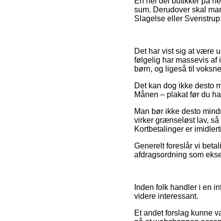
En hel del butikker på ne
sum. Derudover skal man 
Slagelse eller Svenstrup –
Det har vist sig at være u
følgelig har massevis af 
børn, og ligeså til voksn
Det kan dog ikke desto mi
Månen – plakat før du hand
Man bør ikke desto mindre
virker grænseløst lav, så
Kortbetalinger er imidler
Generelt foreslår vi beta
afdragsordning som eksemp
Inden folk handler i en i
videre interessant.
Et andet forslag kunne væ