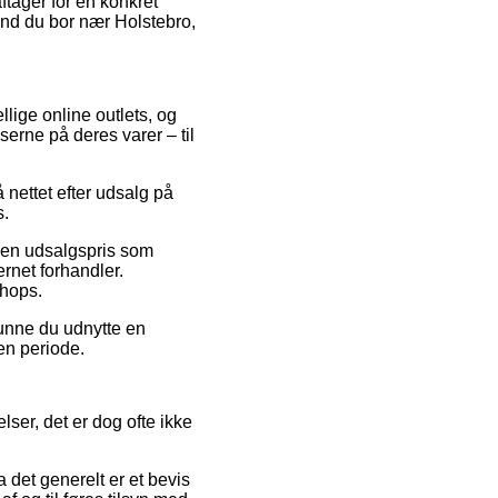
ftager for en konkret
end du bor nær Holstebro,
llige online outlets, og
serne på deres varer – til
 nettet efter udsalg på
s.
r en udsalgspris som
ernet forhandler.
shops.
kunne du udnytte en
en periode.
ser, det er dog ofte ikke
 det generelt er et bevis