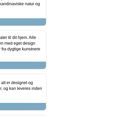
skandinaviske natur og
er til dit hjem. Alle
ten med eget design
r fra dygtige kunstnere
 alt er designet og
r, og kan leveres inden