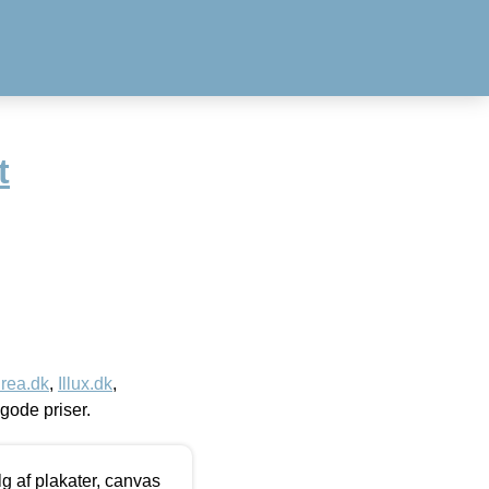
t
rea.dk
,
Illux.dk
,
l gode priser.
 af plakater, canvas