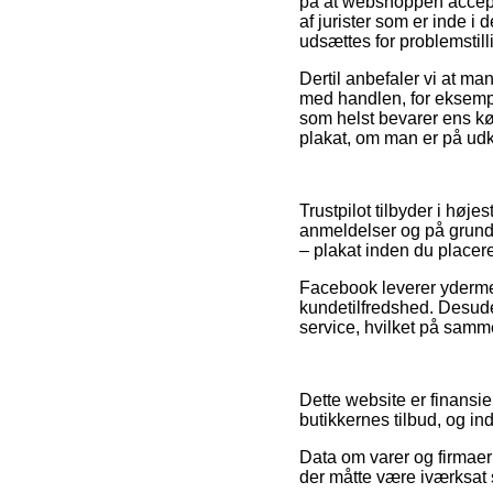
på at webshoppen accepte
af jurister som er inde 
udsættes for problemstill
Dertil anbefaler vi at m
med handlen, for eksempe
som helst bevarer ens k
plakat, om man er på udki
Trustpilot tilbyder i høj
anmeldelser og på grund a
– plakat inden du placere
Facebook leverer ydermer
kundetilfredshed. Desude
service, hvilket på samme
Dette website er finansie
butikkernes tilbud, og i
Data om varer og firmaer
der måtte være iværksat 