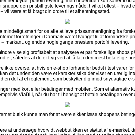
ttet frembyder portofri levering, men undertiden kun såfremt du a
snuppe den prisbilligste leveringsmåde, hvilket oftest – hvad 
 vil være at få bragt din ordre til et afhentningssted.
almindeligt smart for os alle at lave prissammenligning fra forske
internet forretninger i Danmark været tvunget til at formindske pri
e – markant, og endda nogle gange præstere portofri levering.
ndre vise sig profitabelt at analysere et par forskellige shops på
ler, således at du er tryg ved at få fat i den mest betalelige pri
 ikke overse, at hvis en e-shop forhandler bedst i test varer fo
 kan det undertiden være et karakteristika der viser en uærlig int
tid en del af et reglement, som beskytter dig imod snydagtige e-
linger med kort eller betalinger med mobilen. Som et alternativ 
elvis ViaBill, når du har til hensigt at betale betalingen over 
nternet butik kunne man for at være sikker læse shoppens betingel
re at undersøge hvorvidt webbutikken er støttet af e-mærket, da