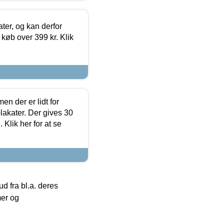
ter, og kan derfor
d køb over 399 kr. Klik
en der er lidt for
lakater. Der gives 30
Klik her for at se
 fra bl.a. deres
mer og