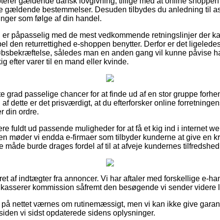
rer gældende dansk lovgivning, tillige med at online shoppen af
i de gældende bestemmelser. Desuden tilbydes du anledning til a
inger som følge af din handel.
an er påpasselig med de mest vedkommende retningslinjer der kan 
l den returrettighed e-shoppen benytter. Derfor er det ligelede
øbsbekræftelse, således man en anden gang vil kunne påvise 
g efter varer til en mand eller kvinde.
este grad passelige chancer for at finde ud af en stor gruppe fo
f dette er det prisværdigt, at du efterforsker online forretnin
r din ordre.
e fuldt ud passende muligheder for at få et kig ind i internet 
n møder vi endda e-firmaer som tilbyder kunderne at give en kr
 måde burde drages fordel af til at afveje kundernes tilfredshed
ret af indtægter fra annoncer. Vi har aftaler med forskellige e-h
ndkasserer kommission såfremt den besøgende vi sender videre l
 på nettet værnes om rutinemæssigt, men vi kan ikke give garan
siden vi sidst opdaterede sidens oplysninger.