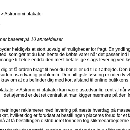
> Astronomi plakater
3
rner baseret på
10
anmeldelser
byder heldigvis et stort udvalg af muligheder for fragt. En yndling 
ssted, som gør at du kan hente de købte varer når det passer ind 
i mange tilfælde endda den mest betalelige slags levering ved k
g at få ordren bragt til hvor du bor eller ud til dit arbejde. Den
suden usædvanlig problemfri. Den billigste løsning er uden tvivl
krav om at du befinder dig med kort afstand til online butikkens
akater > Astronomi plakater kan være usædvanlig central når vi
i det øjemed er det ret centralt at man kigger nærmere på den fo
orretninger reklamerer med levering på næste hverdag på masser
t, hvilket dog er forudsat at bestillingen placeres forud for et 
 nå at få bestillingen distribueret forinden logistikmedarbejderne