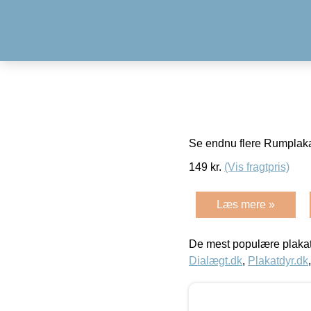
Se endnu flere Rumplaka
149
kr.
(Vis fragtpris)
Læs mere »
De mest populære plakat
Dialægt.dk
,
Plakatdyr.dk