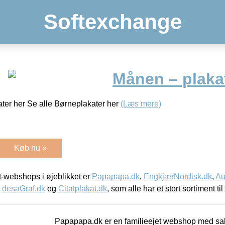
Softexchange
Månen – plaka
ter her Se alle Børneplakater her
(Læs mere)
Køb nu »
-webshops i øjeblikket er
Papapapa.dk
,
EngkjærNordisk.dk
,
Au
,
desaGraf.dk
og
Citatplakat.dk
, som alle har et stort sortiment ti
Papapapa.dk er en familieejet webshop med salg