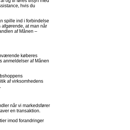
 og til føres tilsyn med
ssistance, hvis du
spille ind i forbindelse
s afgørende, at man når
handlen af Månen –
rhenværende køberes
gens anmeldelser af Månen
webshoppens
itik af virksomhedens
.
andler når vi markedsfører
aver en transaktion.
tier imod forandringer