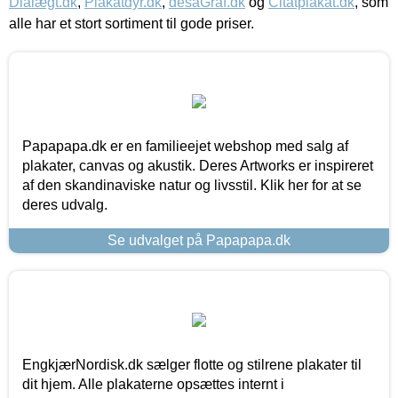
Dialægt.dk
,
Plakatdyr.dk
,
desaGraf.dk
og
Citatplakat.dk
, som
alle har et stort sortiment til gode priser.
Papapapa.dk er en familieejet webshop med salg af
plakater, canvas og akustik. Deres Artworks er inspireret
af den skandinaviske natur og livsstil. Klik her for at se
deres udvalg.
Se udvalget på Papapapa.dk
EngkjærNordisk.dk sælger flotte og stilrene plakater til
dit hjem. Alle plakaterne opsættes internt i