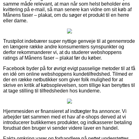
samme måde relevant, at man når som helst beholder ens
kvittering på e-mail, så man senere kan vidne om sit køb af
Månens faser – plakat, om du søger et produkt til en herre
eller dame.
Trustpilot indebærer super nyttige genveje til at gennemrode
en længere række andre konsumenters synspunkter og
derfor rekommanderer vi, at du studerer webshoppens
ratings af Månens faser – plakat før du køber.
Facebook byder på for øvrigt evigt passelige metoder til at få
en idé om online webshoppens kundetilfredshed. Tilmed er
der en række netbutikker som giver folk mulighed for at
skrive en kritik af købsoplevelsen, som tillige kan benyttes til
at tage stilling til tilfredsheden hos kunderne.
Hjemmesiden er finansieret af indtægter fra annoncer. Vi
arbejder tæt sammen med et hav af e-shops derved at vi
introducerer butikkernes produkter, og indkasserer betaling
forudsat den bruger vi sender videre laver en handel.
Fakta omkring varer og forhandlere på nettet understøttes