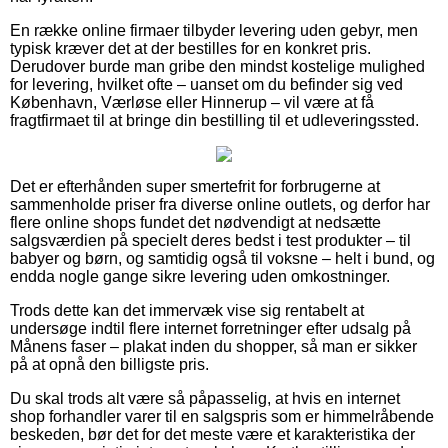
En række online firmaer tilbyder levering uden gebyr, men
typisk kræver det at der bestilles for en konkret pris.
Derudover burde man gribe den mindst kostelige mulighed
for levering, hvilket ofte – uanset om du befinder sig ved
København, Værløse eller Hinnerup – vil være at få
fragtfirmaet til at bringe din bestilling til et udleveringssted.
Det er efterhånden super smertefrit for forbrugerne at
sammenholde priser fra diverse online outlets, og derfor har
flere online shops fundet det nødvendigt at nedsætte
salgsværdien på specielt deres bedst i test produkter – til
babyer og børn, og samtidig også til voksne – helt i bund, og
endda nogle gange sikre levering uden omkostninger.
Trods dette kan det immervæk vise sig rentabelt at
undersøge indtil flere internet forretninger efter udsalg på
Månens faser – plakat inden du shopper, så man er sikker
på at opnå den billigste pris.
Du skal trods alt være så påpasselig, at hvis en internet
shop forhandler varer til en salgspris som er himmelråbende
beskeden, bør det for det meste være et karakteristika der