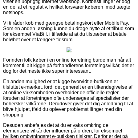
viser en uoprigtig internet webshop. Kortbestillinger er dog
en del af et regulativ, hvilket forsvarer køberen imod uægte
netshops.
Vi tilråder køb med gængse betalingskort eller MobilePay.
Som en anden løsning kunne du drage nytte af et tilbud som
for eksempel ViaBill, i tilfælde af at du tilstræber at betale
beløbet over et længere tidsrum.
Forinden folk køber i en online forretning burde man når alt
kommer til alt kigge på forhandlerens forretningsvilkår, det er
dog for det meste ikke super interessant.
En anden mulighed er at kigge hvorvidt e-butikken er
tilsluttet e-mærket, fordi det generelt er en tilkendegivelse af
at online virksomheden overholder de officielle regler,
foruden at forretningen ofte undersøges af specialister der
behersker vilkårene. Derudover giver det dig anledning til at
blive hjulpet, ifald du oplever problemstillinger med din
shopping.
Desuden anbefales det at du er vaks omkring de
elementære vilkår der influerer på ordren, for eksempel
hvilken ombytningsret e-butikken tilsikrer. Derfor er det på