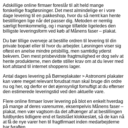
Adskillige online firmaer foreslår til alt held mange
forskellige fragtløsninger. Det mest almindelige er i vore
dage levering til en pakkeshop, hvor du så nemt kan hente
bestillingen lige når det passer dig. Metoden er nemlig
særligt fremkommelig, og i mange tilfælde ligeledes den
billigste leveringsform ved køb af Månens faser – plakat.
Du bør tillige overveje at bestille ordren til levering til din
private bopæl eller til hvor du arbejder. Løsningen viser sig
oftest en anelse mindre prisbillig, men samtidig yderst
bekvem. Den mest prisbevidste fragtmulighed er dog selv at
hente produkterne, men dette stiller krav om at du lever med
kort afstand til internet shoppens lager.
Antal dages levering på Børneplakater > Astronomi plakater
kan være meget relevant forudsat man skal bruge din ordre
nu og her, og derfor er det øjensynligt fornuftigt at du efterser
den estimerede leveringstid ved den aktuelle vare.
Flere online firmaer lover levering på blot en enkelt hverdag
på mange af deres varenumre, eksempelvis Månens faser –
plakat, men vær vagtsom da det afhænger af at bestillingen
fuldbyrdes tidligere end et fastslået klokkeslæt, så de kan nå
at få de nye varer hen til fragtfirmaet inden medarbejderne
har fyraften.