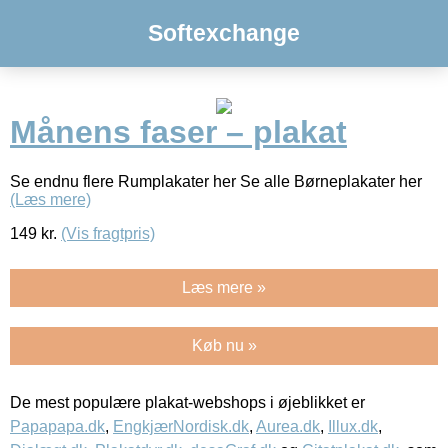
Softexchange
Månens faser – plakat
Se endnu flere Rumplakater her Se alle Børneplakater her
(Læs mere)
149
kr.
(Vis fragtpris)
Læs mere »
Køb nu »
De mest populære plakat-webshops i øjeblikket er
Papapapa.dk
,
EngkjærNordisk.dk
,
Aurea.dk
,
Illux.dk
,