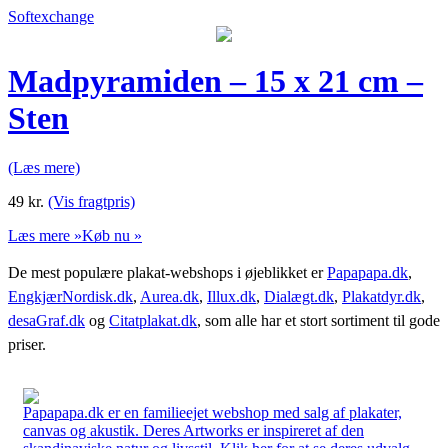
Softexchange
Madpyramiden – 15 x 21 cm –
Sten
(Læs mere)
49
kr.
(Vis fragtpris)
Læs mere »
Køb nu »
De mest populære plakat-webshops i øjeblikket er
Papapapa.dk
,
EngkjærNordisk.dk
,
Aurea.dk
,
Illux.dk
,
Dialægt.dk
,
Plakatdyr.dk
,
desaGraf.dk
og
Citatplakat.dk
, som alle har et stort sortiment til gode
priser.
Papapapa.dk er en familieejet webshop med salg af plakater,
canvas og akustik. Deres Artworks er inspireret af den