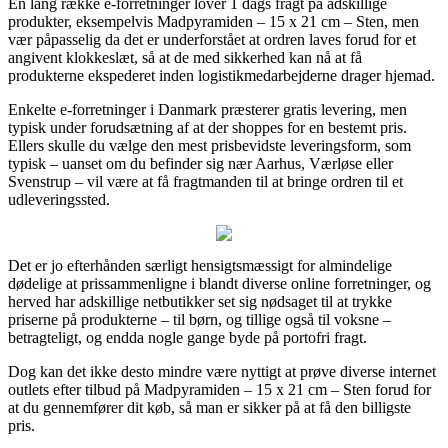
En lang række e-forretninger lover 1 dags fragt på adskillige
produkter, eksempelvis Madpyramiden – 15 x 21 cm – Sten, men
vær påpasselig da det er underforstået at ordren laves forud for et
angivent klokkeslæt, så at de med sikkerhed kan nå at få
produkterne ekspederet inden logistikmedarbejderne drager hjemad.
Enkelte e-forretninger i Danmark præsterer gratis levering, men
typisk under forudsætning af at der shoppes for en bestemt pris.
Ellers skulle du vælge den mest prisbevidste leveringsform, som
typisk – uanset om du befinder sig nær Aarhus, Værløse eller
Svenstrup – vil være at få fragtmanden til at bringe ordren til et
udleveringssted.
Det er jo efterhånden særligt hensigtsmæssigt for almindelige
dødelige at prissammenligne i blandt diverse online forretninger, og
herved har adskillige netbutikker set sig nødsaget til at trykke
priserne på produkterne – til børn, og tillige også til voksne –
betragteligt, og endda nogle gange byde på portofri fragt.
Dog kan det ikke desto mindre være nyttigt at prøve diverse internet
outlets efter tilbud på Madpyramiden – 15 x 21 cm – Sten forud for
at du gennemfører dit køb, så man er sikker på at få den billigste
pris.