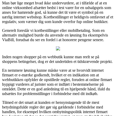
Man bør lige meget hvad ikke undervurdere, at i tilfælde af at en
online virksomhed afsætter bedst i test varer for en udsalgspris som
anses for hamrende god, så kunne det tit være et symbol på en
uærlig internet webshop. Kortbestillinger er heldigvis omfavnet af et
regulativ, som værner dig som kunde overfor fup online butikker.
Generelt foreslår vi kortbestillinger eller mobilbetaling. Som en
alternativ mulighed burde du anvende en løsning fra eksempelvis
ViaBill, forudsat du ser en fordel i at honorere pengene senere.
Inden nogen shopper på en webbutik kunne man reelt se på
shoppens betingelser, dog er det undertiden et tidskrævende projekt.
En nemmere løsning kunne måske være at se hvorvidt internet
firmaet er e-mærke godkendt, hvilket er en indikation om at
webbutikken opfylder de opstillede regler, foruden at online firmaet
hyppigt vurderes af jurister som er indført i bestemmelserne på
området. Dette er en god anledning til en hjælpende hånd, ifald du
udsættes for problemstillinger i forbindelse med dit indkøb.
Tilmed er det smart at kunden er hensynstagende til de mest
betydningsfulde regler der gør sig gældende i forbindelse med
handlen, for eksempel hvilken ombytningspolitik internet firmaet