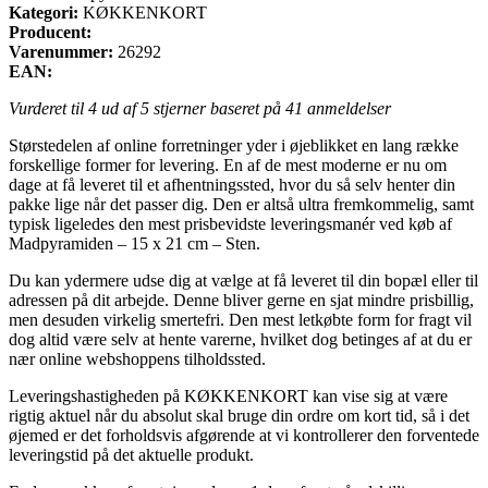
Kategori:
KØKKENKORT
Producent:
Varenummer:
26292
EAN:
Vurderet til
4
ud af 5 stjerner baseret på
41
anmeldelser
Størstedelen af online forretninger yder i øjeblikket en lang række
forskellige former for levering. En af de mest moderne er nu om
dage at få leveret til et afhentningssted, hvor du så selv henter din
pakke lige når det passer dig. Den er altså ultra fremkommelig, samt
typisk ligeledes den mest prisbevidste leveringsmanér ved køb af
Madpyramiden – 15 x 21 cm – Sten.
Du kan ydermere udse dig at vælge at få leveret til din bopæl eller til
adressen på dit arbejde. Denne bliver gerne en sjat mindre prisbillig,
men desuden virkelig smertefri. Den mest letkøbte form for fragt vil
dog altid være selv at hente varerne, hvilket dog betinges af at du er
nær online webshoppens tilholdssted.
Leveringshastigheden på KØKKENKORT kan vise sig at være
rigtig aktuel når du absolut skal bruge din ordre om kort tid, så i det
øjemed er det forholdsvis afgørende at vi kontrollerer den forventede
leveringstid på det aktuelle produkt.