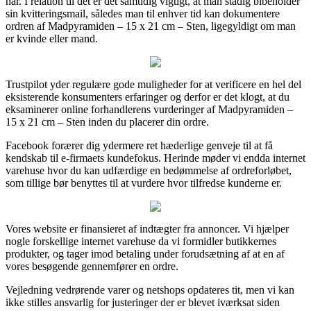
har. I relation til det er det samtidig vigtigt, at man stadig bibeholder
sin kvitteringsmail, således man til enhver tid kan dokumentere
ordren af Madpyramiden – 15 x 21 cm – Sten, ligegyldigt om man
er kvinde eller mand.
Trustpilot yder regulære gode muligheder for at verificere en hel del
eksisterende konsumenters erfaringer og derfor er det klogt, at du
eksaminerer online forhandlerens vurderinger af Madpyramiden –
15 x 21 cm – Sten inden du placerer din ordre.
Facebook forærer dig ydermere ret hæderlige genveje til at få
kendskab til e-firmaets kundefokus. Herinde møder vi endda internet
varehuse hvor du kan udfærdige en bedømmelse af ordreforløbet,
som tillige bør benyttes til at vurdere hvor tilfredse kunderne er.
Vores website er finansieret af indtægter fra annoncer. Vi hjælper
nogle forskellige internet varehuse da vi formidler butikkernes
produkter, og tager imod betaling under forudsætning af at en af
vores besøgende gennemfører en ordre.
Vejledning vedrørende varer og netshops opdateres tit, men vi kan
ikke stilles ansvarlig for justeringer der er blevet iværksat siden