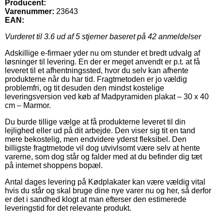
Producent:
Varenummer:
23643
EAN:
Vurderet til
3.6
ud af 5 stjerner baseret på
42
anmeldelser
Adskillige e-firmaer yder nu om stunder et bredt udvalg af
løsninger til levering. En der er meget anvendt er p.t. at få
leveret til et afhentningssted, hvor du selv kan afhente
produkterne når du har tid. Fragtmetoden er jo vældig
problemfri, og tit desuden den mindst kostelige
leveringsversion ved køb af Madpyramiden plakat – 30 x 40
cm – Marmor.
Du burde tillige vælge at få produkterne leveret til din
lejlighed eller ud på dit arbejde. Den viser sig tit en tand
mere bekostelig, men endvidere yderst fleksibel. Den
billigste fragtmetode vil dog utvivlsomt være selv at hente
varerne, som dog står og falder med at du befinder dig tæt
på internet shoppens bopæl.
Antal dages levering på Kødplakater kan være vældig vital
hvis du står og skal bruge dine nye varer nu og her, så derfor
er det i sandhed klogt at man efterser den estimerede
leveringstid for det relevante produkt.