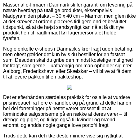
Masser af e-firmaer i Danmark stiller garanti om levering på
næste hverdag på utallige produkter, eksempelvis
Madpyramiden plakat – 30 x 40 cm – Marmor, men glem ikke
at det kræver at ordren placeres tidligere end et besluttet
tidspunkt, så at de højst sandsynligt kan nå at få dit nye
produkt hen til fragtfirmaet før lagerpersonalet holder
fyraften.
Nogle enkelte e-shops i Danmark sikrer fragt uden betaling,
men oftest gælder det kun hvis du bestiller for en fastsat
sum. Desuden skal du gribe den mindst kostelige mulighed
for fragt, som gerne – uafhængig om man opholder sig nær
Aalborg, Frederikshavn eller Skælskør – vil blive at få dem
til at levere pakken til en pakkeshop.
Det er efterhånden særdeles praktisk for os alle at vurdere
prisniveauet fra flere e-handler, og på grund af dette har en
hel del forretninger på nettet været presset til at at
formindske salgspriserne på en række af deres varer – til
drenge og piger, og tillige også til kvinder og mænd –
enormt, og endda nogle gange love portofri fragt.
Trods dette kan det ikke desto mindre vise sig nyttigt at