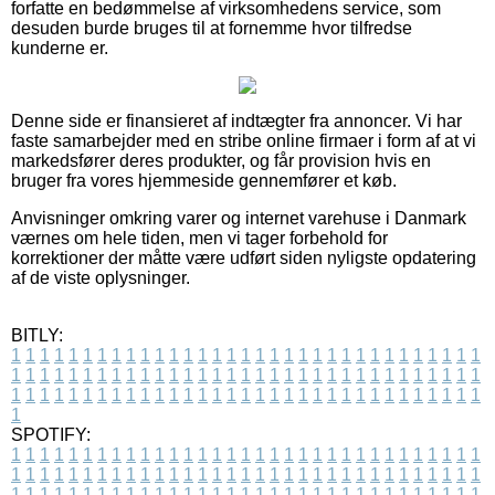
forfatte en bedømmelse af virksomhedens service, som
desuden burde bruges til at fornemme hvor tilfredse
kunderne er.
Denne side er finansieret af indtægter fra annoncer. Vi har
faste samarbejder med en stribe online firmaer i form af at vi
markedsfører deres produkter, og får provision hvis en
bruger fra vores hjemmeside gennemfører et køb.
Anvisninger omkring varer og internet varehuse i Danmark
værnes om hele tiden, men vi tager forbehold for
korrektioner der måtte være udført siden nyligste opdatering
af de viste oplysninger.
BITLY:
1
1
1
1
1
1
1
1
1
1
1
1
1
1
1
1
1
1
1
1
1
1
1
1
1
1
1
1
1
1
1
1
1
1
1
1
1
1
1
1
1
1
1
1
1
1
1
1
1
1
1
1
1
1
1
1
1
1
1
1
1
1
1
1
1
1
1
1
1
1
1
1
1
1
1
1
1
1
1
1
1
1
1
1
1
1
1
1
1
1
1
1
1
1
1
1
1
1
1
1
SPOTIFY:
1
1
1
1
1
1
1
1
1
1
1
1
1
1
1
1
1
1
1
1
1
1
1
1
1
1
1
1
1
1
1
1
1
1
1
1
1
1
1
1
1
1
1
1
1
1
1
1
1
1
1
1
1
1
1
1
1
1
1
1
1
1
1
1
1
1
1
1
1
1
1
1
1
1
1
1
1
1
1
1
1
1
1
1
1
1
1
1
1
1
1
1
1
1
1
1
1
1
1