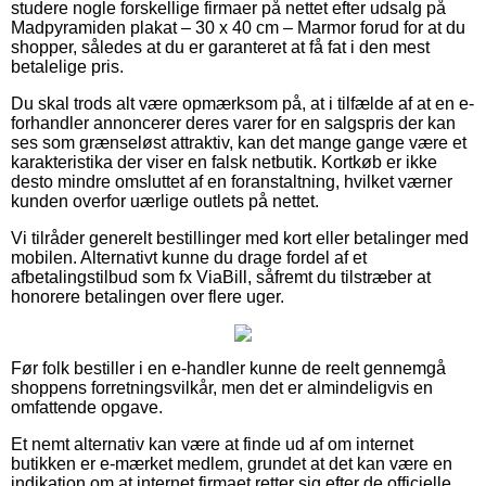
studere nogle forskellige firmaer på nettet efter udsalg på
Madpyramiden plakat – 30 x 40 cm – Marmor forud for at du
shopper, således at du er garanteret at få fat i den mest
betalelige pris.
Du skal trods alt være opmærksom på, at i tilfælde af at en e-
forhandler annoncerer deres varer for en salgspris der kan
ses som grænseløst attraktiv, kan det mange gange være et
karakteristika der viser en falsk netbutik. Kortkøb er ikke
desto mindre omsluttet af en foranstaltning, hvilket værner
kunden overfor uærlige outlets på nettet.
Vi tilråder generelt bestillinger med kort eller betalinger med
mobilen. Alternativt kunne du drage fordel af et
afbetalingstilbud som fx ViaBill, såfremt du tilstræber at
honorere betalingen over flere uger.
Før folk bestiller i en e-handler kunne de reelt gennemgå
shoppens forretningsvilkår, men det er almindeligvis en
omfattende opgave.
Et nemt alternativ kan være at finde ud af om internet
butikken er e-mærket medlem, grundet at det kan være en
indikation om at internet firmaet retter sig efter de officielle