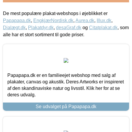
De mest populære plakat-webshops i øjeblikket er
Papapapa.dk
,
EngkjærNordisk.dk
,
Aurea.dk
,
Illux.dk
,
Dialægt.dk
,
Plakatdyr.dk
,
desaGraf.dk
og
Citatplakat.dk
, som
alle har et stort sortiment til gode priser.
Papapapa.dk er en familieejet webshop med salg af
plakater, canvas og akustik. Deres Artworks er inspireret
af den skandinaviske natur og livsstil. Klik her for at se
deres udvalg.
Se udvalget på Papapapa.dk