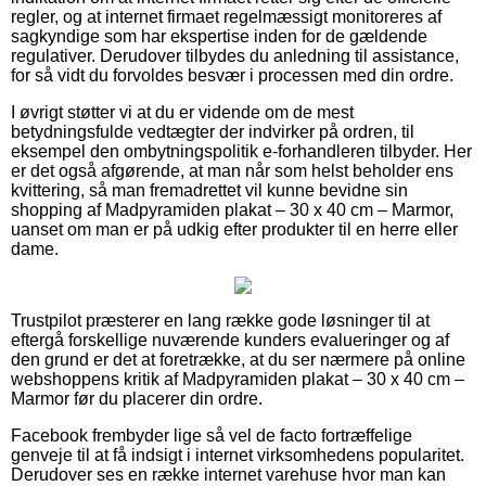
regler, og at internet firmaet regelmæssigt monitoreres af
sagkyndige som har ekspertise inden for de gældende
regulativer. Derudover tilbydes du anledning til assistance,
for så vidt du forvoldes besvær i processen med din ordre.
I øvrigt støtter vi at du er vidende om de mest
betydningsfulde vedtægter der indvirker på ordren, til
eksempel den ombytningspolitik e-forhandleren tilbyder. Her
er det også afgørende, at man når som helst beholder ens
kvittering, så man fremadrettet vil kunne bevidne sin
shopping af Madpyramiden plakat – 30 x 40 cm – Marmor,
uanset om man er på udkig efter produkter til en herre eller
dame.
Trustpilot præsterer en lang række gode løsninger til at
eftergå forskellige nuværende kunders evalueringer og af
den grund er det at foretrække, at du ser nærmere på online
webshoppens kritik af Madpyramiden plakat – 30 x 40 cm –
Marmor før du placerer din ordre.
Facebook frembyder lige så vel de facto fortræffelige
genveje til at få indsigt i internet virksomhedens popularitet.
Derudover ses en række internet varehuse hvor man kan