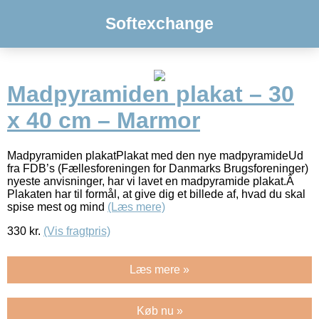
Softexchange
Madpyramiden plakat – 30
x 40 cm – Marmor
Madpyramiden plakatPlakat med den nye madpyramideUd
fra FDB’s (Fællesforeningen for Danmarks Brugsforeninger)
nyeste anvisninger, har vi lavet en madpyramide plakat.Â
Plakaten har til formål, at give dig et billede af, hvad du skal
spise mest og mind
(Læs mere)
330
kr.
(Vis fragtpris)
Læs mere »
Køb nu »