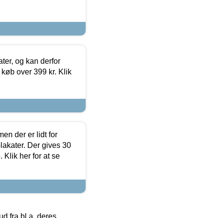
ter, og kan derfor
d køb over 399 kr. Klik
en der er lidt for
lakater. Der gives 30
Klik her for at se
 fra bl.a. deres