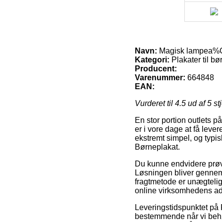
Navn:
Magisk lampea%
Kategori:
Plakater til b
Producent:
Varenummer:
664848
EAN:
Vurderet til
4.5
ud af 5 st
En stor portion outlets p
er i vore dage at få lever
ekstremt simpel, og typ
Børneplakat.
Du kunne endvidere prøve 
Løsningen bliver gennemsn
fragtmetode er unægtelig
online virksomhedens ad
Leveringstidspunktet på P
bestemmende når vi behøv