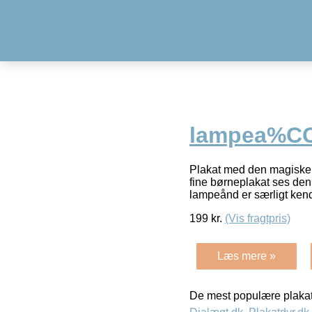
lampea%CC
Plakat med den magiske
fine børneplakat ses de
lampeånd er særligt kend
199
kr.
(Vis fragtpris)
Læs mere »
De mest populære plakat