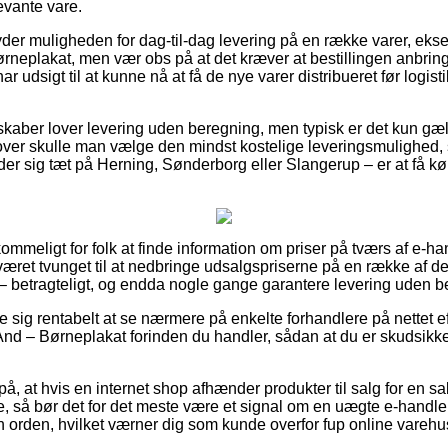
evante vare.
lbyder muligheden for dag-til-dag levering på en række varer, ek
lakat, men vær obs på at det kræver at bestillingen anbringes
har udsigt til at kunne nå at få de nye varer distribueret før log
skaber lover levering uden beregning, men typisk er det kun gæ
over skulle man vælge den mindst kostelige leveringsmulighed
r sig tæt på Herning, Sønderborg eller Slangerup – er at få kørt 
ommeligt for folk at finde information om priser på tværs af e-ha
æret tvunget til at nedbringe udsalgspriserne på en række af dere
 – betragteligt, og endda nogle gange garantere levering uden b
e sig rentabelt at se nærmere på enkelte forhandlere på nettet e
 Børneplakat forinden du handler, sådan at du er skudsikker p
på, at hvis en internet shop afhænder produkter til salg for en s
, så bør det for det meste være et signal om en uægte e-handle
en orden, hvilket værner dig som kunde overfor fup online varehu