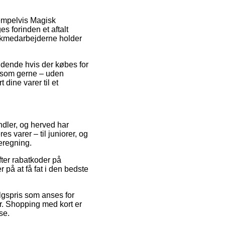
sempelvis Magisk
 forinden et aftalt
istikmedarbejderne holder
ldende hvis der købes for
, som gerne – uden
dine varer til et
ndler, og herved har
s varer – til juniorer, og
eregning.
fter rabatkoder på
å at få fat i den bedste
algspris som anses for
r. Shopping med kort er
se.