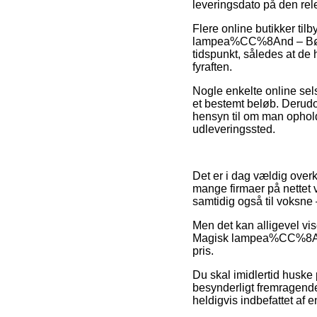
leveringsdato på den rel
Flere online butikker ti
lampea%CC%8And – Børnep
tidspunkt, således at de 
fyraften.
Nogle enkelte online sel
et bestemt beløb. Derud
hensyn til om man opholde
udleveringssted.
Det er i dag vældig overk
mange firmaer på nettet v
samtidig også til voksne
Men det kan alligevel vis
Magisk lampea%CC%8And –
pris.
Du skal imidlertid huske 
besynderligt fremragende
heldigvis indbefattet af 