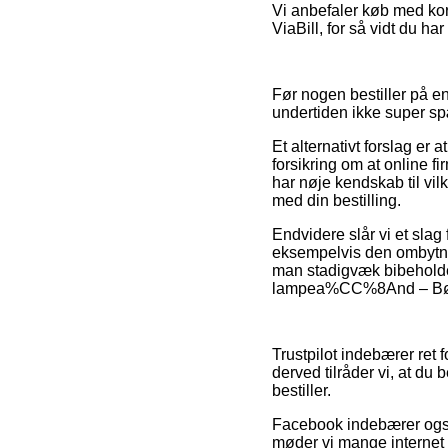
Vi anbefaler køb med kor
ViaBill, for så vidt du har
Før nogen bestiller på e
undertiden ikke super 
Et alternativt forslag e
forsikring om at online 
har nøje kendskab til vi
med din bestilling.
Endvidere slår vi et slag
eksempelvis den ombytning
man stadigvæk bibeholder
lampea%CC%8And – Børne
Trustpilot indebærer ret
derved tilråder vi, at 
bestiller.
Facebook indebærer også 
møder vi mange internet 