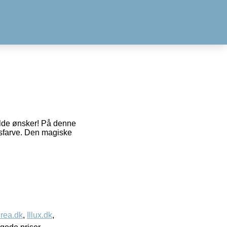
lde ønsker! På denne
dsfarve. Den magiske
rea.dk
,
Illux.dk
,