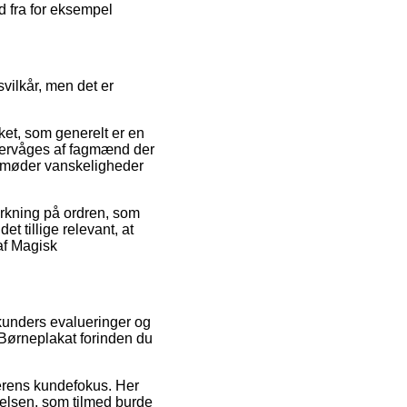
d fra for eksempel
vilkår, men det er
ket, som generelt er en
overvåges af fagmænd der
du møder vanskeligheder
virkning på ordren, som
 tillige relevant, at
af Magisk
 kunders evalueringer og
Børneplakat forinden du
lerens kundefokus. Her
velsen, som tilmed burde