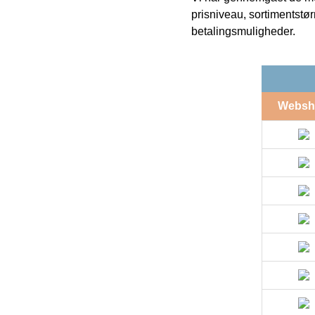
prisniveau, sortimentstø
betalingsmuligheder.
Websh