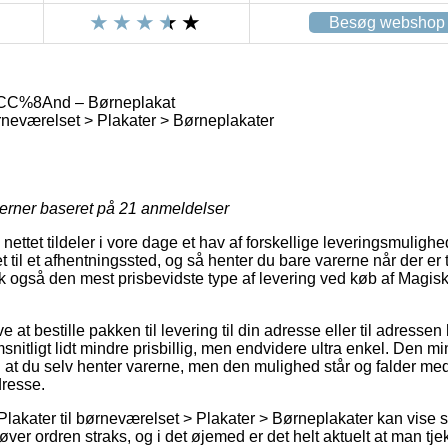
Besøg webshop
CC%8And – Børneplakat
ørneværelset > Plakater > Børneplakater
jerner baseret på
21
anmeldelser
å nettet tildeler i vore dage et hav af forskellige leveringsmulig
et til et afhentningssted, og så henter du bare varerne når der er t
isk også den mest prisbevidste type af levering ved køb af M
at bestille pakken til levering til din adresse eller til adressen
itligt lidt mindre prisbillig, men endvidere ultra enkel. Den mi
 at du selv henter varerne, men den mulighed står og falder med
resse.
lakater til børneværelset > Plakater > Børneplakater kan vise si
er ordren straks, og i det øjemed er det helt aktuelt at man tj