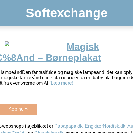
Softexchange
Magisk
%8And – Børneplakat
 lampeåndDen fantasifulde og magiske lampeånd, der kan opfy
n magiske lampeånd i fine blå nuancer på en baby blå baggrun
t fra eventyrerne om Al
(Læs mere)
Køb nu »
-webshops i øjeblikket er
Papapapa.dk
,
EngkjærNordisk.dk
,
Au