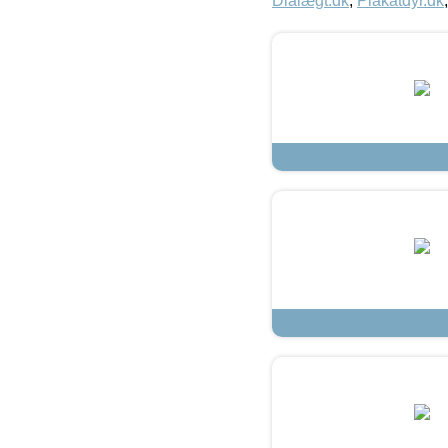
Dialægt.dk
,
Plakatdyr.dk