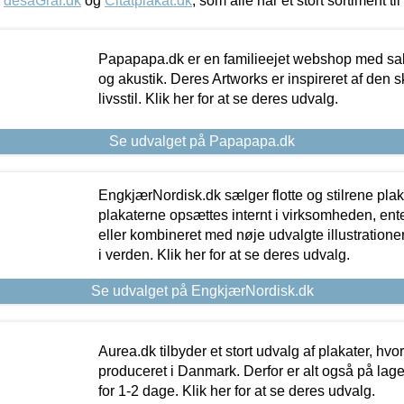
,
desaGraf.dk
og
Citatplakat.dk
, som alle har et stort sortiment ti
Papapapa.dk er en familieejet webshop med salg
og akustik. Deres Artworks er inspireret af den 
livsstil. Klik her for at se deres udvalg.
Se udvalget på Papapapa.dk
EngkjærNordisk.dk sælger flotte og stilrene plakat
plakaterne opsættes internt i virksomheden, en
eller kombineret med nøje udvalgte illustratione
i verden. Klik her for at se deres udvalg.
Se udvalget på EngkjærNordisk.dk
Aurea.dk tilbyder et stort udvalg af plakater, hvor
produceret i Danmark. Derfor er alt også på lage
for 1-2 dage. Klik her for at se deres udvalg.