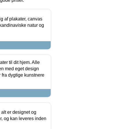
l gode priser.
 af plakater, canvas
skandinaviske natur og
er til dit hjem. Alle
ten med eget design
r fra dygtige kunstnere
 alt er designet og
r, og kan leveres inden