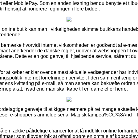
t eller MobilePay. Som en anden løsning bør du benytte et tilbu
 til hensigt at honorere regningen i flere bidder.
n online butik kan man i virkeligheden skimme butikkens handels
spændende.
r at bemærke hvorvidt internet virksomheden er godkendt af e-mær
firmaet anerkender de danske regler, udover at webshoppen tit 
lkårene. Dette er en god genvej til hjælpende service, såfremt 
 for at køber er klar over de mest aktuelle vedtægter der har ind
spolitik internet forretningen benytter. I den sammenhæng er det
 ens kvittering på e-mail, så man senere kan bekræfte ordren 
plakat, hvad end man skal købe til en dame eller herre.
 fordelagtige genveje til at kigge nærmere på ret mange aktuelle
du beser e-shoppens anmeldelser af Magisk lampea%CC%8And – 
en række pålidelige chancer for at få indblik i online forhand
firmaer som tilbyder folk at offentliggøre en omtale af købsople