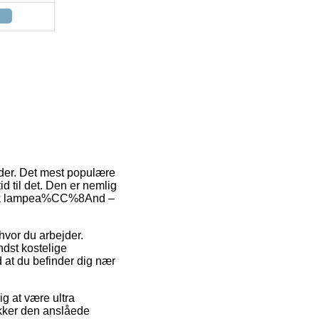
heder. Det mest populære
id til det. Den er nemlig
agisk lampea%CC%8And –
 hvor du arbejder.
ndst kostelige
 at du befinder dig nær
g at være ultra
ekker den anslåede