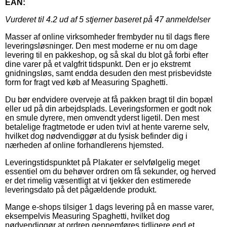
EAN:
Vurderet til
4.2
ud af 5 stjerner baseret på
47
anmeldelser
Masser af online virksomheder frembyder nu til dags flere
leveringsløsninger. Den mest moderne er nu om dage
levering til en pakkeshop, og så skal du blot gå forbi efter
dine varer på et valgfrit tidspunkt. Den er jo ekstremt
gnidningsløs, samt endda desuden den mest prisbevidste
form for fragt ved køb af Measuring Spaghetti.
Du bør endvidere overveje at få pakken bragt til din bopæl
eller ud på din arbejdsplads. Leveringsformen er godt nok
en smule dyrere, men omvendt yderst ligetil. Den mest
betalelige fragtmetode er uden tvivl at hente varerne selv,
hvilket dog nødvendiggør at du fysisk befinder dig i
nærheden af online forhandlerens hjemsted.
Leveringstidspunktet på Plakater er selvfølgelig meget
essentiel om du behøver ordren om få sekunder, og herved
er det rimelig væsentligt at vi tjekker den estimerede
leveringsdato på det pågældende produkt.
Mange e-shops tilsiger 1 dags levering på en masse varer,
eksempelvis Measuring Spaghetti, hvilket dog
nødvendiggør at ordren gennemføres tidligere end et