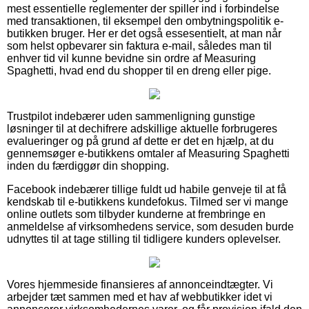
mest essentielle reglementer der spiller ind i forbindelse
med transaktionen, til eksempel den ombytningspolitik e-
butikken bruger. Her er det også essesentielt, at man når
som helst opbevarer sin faktura e-mail, således man til
enhver tid vil kunne bevidne sin ordre af Measuring
Spaghetti, hvad end du shopper til en dreng eller pige.
Trustpilot indebærer uden sammenligning gunstige
løsninger til at dechifrere adskillige aktuelle forbrugeres
evalueringer og på grund af dette er det en hjælp, at du
gennemsøger e-butikkens omtaler af Measuring Spaghetti
inden du færdiggør din shopping.
Facebook indebærer tillige fuldt ud habile genveje til at få
kendskab til e-butikkens kundefokus. Tilmed ser vi mange
online outlets som tilbyder kunderne at frembringe en
anmeldelse af virksomhedens service, som desuden burde
udnyttes til at tage stilling til tidligere kunders oplevelser.
Vores hjemmeside finansieres af annonceindtægter. Vi
arbejder tæt sammen med et hav af webbutikker idet vi