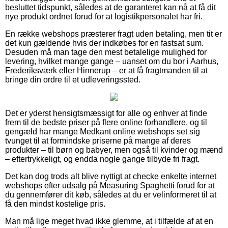
besluttet tidspunkt, således at de garanteret kan nå at få dit
nye produkt ordnet forud for at logistikpersonalet har fri.
En række webshops præsterer fragt uden betaling, men tit er
det kun gældende hvis der indkøbes for en fastsat sum.
Desuden må man tage den mest betalelige mulighed for
levering, hvilket mange gange – uanset om du bor i Aarhus,
Frederiksværk eller Hinnerup – er at få fragtmanden til at
bringe din ordre til et udleveringssted.
Det er yderst hensigtsmæssigt for alle og enhver at finde
frem til de bedste priser på flere online forhandlere, og til
gengæld har mange Medkant online webshops set sig
tvunget til at formindske priserne på mange af deres
produkter – til børn og babyer, men også til kvinder og mænd
– eftertrykkeligt, og endda nogle gange tilbyde fri fragt.
Det kan dog trods alt blive nyttigt at checke enkelte internet
webshops efter udsalg på Measuring Spaghetti forud for at
du gennemfører dit køb, således at du er velinformeret til at
få den mindst kostelige pris.
Man må lige meget hvad ikke glemme, at i tilfælde af at en