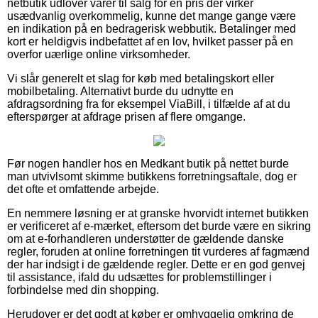
netbutik udlover varer til salg for en pris der virker
usædvanlig overkommelig, kunne det mange gange være
en indikation på en bedragerisk webbutik. Betalinger med
kort er heldigvis indbefattet af en lov, hvilket passer på en
overfor uærlige online virksomheder.
Vi slår generelt et slag for køb med betalingskort eller
mobilbetaling. Alternativt burde du udnytte en
afdragsordning fra for eksempel ViaBill, i tilfælde af at du
efterspørger at afdrage prisen af flere omgange.
Før nogen handler hos en Medkant butik på nettet burde
man utvivlsomt skimme butikkens forretningsaftale, dog er
det ofte et omfattende arbejde.
En nemmere løsning er at granske hvorvidt internet butikken
er verificeret af e-mærket, eftersom det burde være en sikring
om at e-forhandleren understøtter de gældende danske
regler, foruden at online forretningen tit vurderes af fagmænd
der har indsigt i de gældende regler. Dette er en god genvej
til assistance, ifald du udsættes for problemstillinger i
forbindelse med din shopping.
Herudover er det godt at køber er omhyggelig omkring de