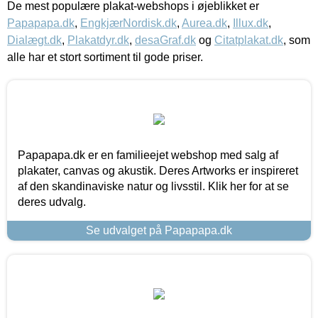
De mest populære plakat-webshops i øjeblikket er
Papapapa.dk
,
EngkjærNordisk.dk
,
Aurea.dk
,
Illux.dk
,
Dialægt.dk
,
Plakatdyr.dk
,
desaGraf.dk
og
Citatplakat.dk
, som
alle har et stort sortiment til gode priser.
Papapapa.dk er en familieejet webshop med salg af
plakater, canvas og akustik. Deres Artworks er inspireret
af den skandinaviske natur og livsstil. Klik her for at se
deres udvalg.
Se udvalget på Papapapa.dk