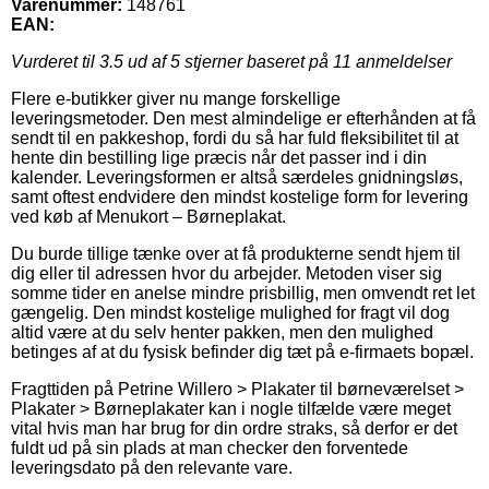
Varenummer:
148761
EAN:
Vurderet til
3.5
ud af 5 stjerner baseret på
11
anmeldelser
Flere e-butikker giver nu mange forskellige
leveringsmetoder. Den mest almindelige er efterhånden at få
sendt til en pakkeshop, fordi du så har fuld fleksibilitet til at
hente din bestilling lige præcis når det passer ind i din
kalender. Leveringsformen er altså særdeles gnidningsløs,
samt oftest endvidere den mindst kostelige form for levering
ved køb af Menukort – Børneplakat.
Du burde tillige tænke over at få produkterne sendt hjem til
dig eller til adressen hvor du arbejder. Metoden viser sig
somme tider en anelse mindre prisbillig, men omvendt ret let
gængelig. Den mindst kostelige mulighed for fragt vil dog
altid være at du selv henter pakken, men den mulighed
betinges af at du fysisk befinder dig tæt på e-firmaets bopæl.
Fragttiden på Petrine Willero > Plakater til børneværelset >
Plakater > Børneplakater kan i nogle tilfælde være meget
vital hvis man har brug for din ordre straks, så derfor er det
fuldt ud på sin plads at man checker den forventede
leveringsdato på den relevante vare.