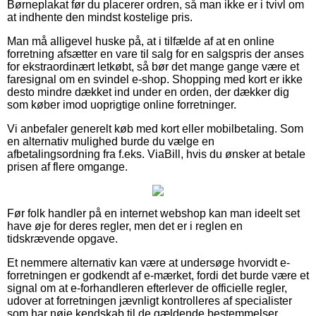
Børneplakat før du placerer ordren, så man ikke er i tvivl om
at indhente den mindst kostelige pris.
Man må alligevel huske på, at i tilfælde af at en online
forretning afsætter en vare til salg for en salgspris der anses
for ekstraordinært letkøbt, så bør det mange gange være et
faresignal om en svindel e-shop. Shopping med kort er ikke
desto mindre dækket ind under en orden, der dækker dig
som køber imod uoprigtige online forretninger.
Vi anbefaler generelt køb med kort eller mobilbetaling. Som
en alternativ mulighed burde du vælge en
afbetalingsordning fra f.eks. ViaBill, hvis du ønsker at betale
prisen af flere omgange.
Før folk handler på en internet webshop kan man ideelt set
have øje for deres regler, men det er i reglen en
tidskrævende opgave.
Et nemmere alternativ kan være at undersøge hvorvidt e-
forretningen er godkendt af e-mærket, fordi det burde være et
signal om at e-forhandleren efterlever de officielle regler,
udover at forretningen jævnligt kontrolleres af specialister
som har nøje kendskab til de gældende bestemmelser.