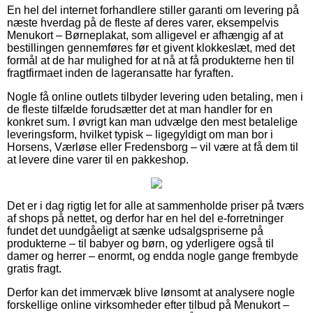
En hel del internet forhandlere stiller garanti om levering på
næste hverdag på de fleste af deres varer, eksempelvis
Menukort – Børneplakat, som alligevel er afhængig af at
bestillingen gennemføres før et givent klokkeslæt, med det
formål at de har mulighed for at nå at få produkterne hen til
fragtfirmaet inden de lageransatte har fyraften.
Nogle få online outlets tilbyder levering uden betaling, men i
de fleste tilfælde forudsætter det at man handler for en
konkret sum. I øvrigt kan man udvælge den mest betalelige
leveringsform, hvilket typisk – ligegyldigt om man bor i
Horsens, Værløse eller Fredensborg – vil være at få dem til
at levere dine varer til en pakkeshop.
Det er i dag rigtig let for alle at sammenholde priser på tværs
af shops på nettet, og derfor har en hel del e-forretninger
fundet det uundgåeligt at sænke udsalgspriserne på
produkterne – til babyer og børn, og yderligere også til
damer og herrer – enormt, og endda nogle gange frembyde
gratis fragt.
Derfor kan det immervæk blive lønsomt at analysere nogle
forskellige online virksomheder efter tilbud på Menukort –