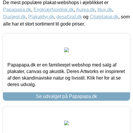
De mest populære plakat-webshops i øjeblikket er
Papapapa.dk
,
EngkjærNordisk.dk
,
Aurea.dk
,
Illux.dk
,
Dialægt.dk
,
Plakatdyr.dk
,
desaGraf.dk
og
Citatplakat.dk
, som
alle har et stort sortiment til gode priser.
Papapapa.dk er en familieejet webshop med salg af
plakater, canvas og akustik. Deres Artworks er inspireret
af den skandinaviske natur og livsstil. Klik her for at se
deres udvalg.
Se udvalget på Papapapa.dk