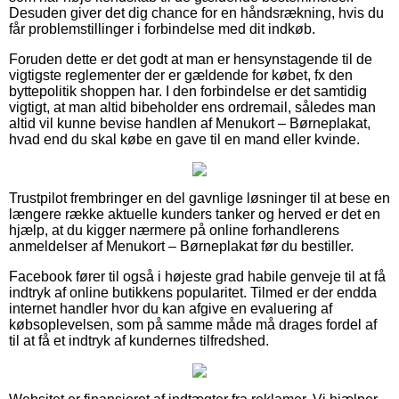
Desuden giver det dig chance for en håndsrækning, hvis du
får problemstillinger i forbindelse med dit indkøb.
Foruden dette er det godt at man er hensynstagende til de
vigtigste reglementer der er gældende for købet, fx den
byttepolitik shoppen har. I den forbindelse er det samtidig
vigtigt, at man altid bibeholder ens ordremail, således man
altid vil kunne bevise handlen af Menukort – Børneplakat,
hvad end du skal købe en gave til en mand eller kvinde.
Trustpilot frembringer en del gavnlige løsninger til at bese en
længere række aktuelle kunders tanker og herved er det en
hjælp, at du kigger nærmere på online forhandlerens
anmeldelser af Menukort – Børneplakat før du bestiller.
Facebook fører til også i højeste grad habile genveje til at få
indtryk af online butikkens popularitet. Tilmed er der endda
internet handler hvor du kan afgive en evaluering af
købsoplevelsen, som på samme måde må drages fordel af
til at få et indtryk af kundernes tilfredshed.