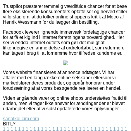
Trustpilot præsterer temmelig værdifulde chancer for at bese
flere eksisterende konsumenters opfattelser og herved stiller
vi forslag om, at du tolker online shoppens kritik af Metro af
Henrik Wessmann før du lægger din bestilling.
Facebook leverer lignende immervæk fordelagtige chancer
for at få et kig ind i internet forretningens troværdighed. Her
ser vi endda internet outlets som gør det muligt at
tilkendegive en anmeldelse af ordreforløbet, som ydermere
kan tages i brug til at fornemme hvor tilfredse kunderne er.
Vores website finansieres af annonceindtægter. Vi har
aftaler med en lang række online selskaber eftersom vi
markedsfører deres produkter, og opnår honorar under
forudsætning af at vores besøgende realiserer en handel.
Viden angående varer og online shops understøttes fra tid til
anden, men vi tager ikke ansvar for ændringer der er blevet
udarbejdet efter at vi sidst opdaterede vores oplysninger.
sanalkolicim.com
BITLY:
1
1
1
1
1
1
1
1
1
1
1
1
1
1
1
1
1
1
1
1
1
1
1
1
1
1
1
1
1
1
1
1
1