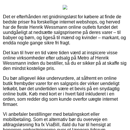
Det er efterhånden ret gnidningsløst for købere at finde de
bedste priser fra forskellige internet webshops, og herved
har de fleste Henrik Wessmann online outlets fundet det
uundgåeligt at nedsætte salgspriserne på deres varer – til
babyer og børn, og ligeså til mænd og kvinder – markant, og
endda nogle gange sikre fri fragt.
Det kan til hver en tid være tiden værd at inspicere visse
online virksomheder efter udsalg på Metro af Henrik
Wessmann inden du bestiller, så du er sikker på at skaffe sig
den mindst kostelige pris.
Du bør alligevel ikke undervurdere, at såfremt en online
butik frembyder varer for en salgspris der virker uendeligt
letkøbt, bør det undertiden være et bevis på en snydagtig
online butik. Køb med kort er i hvert fald inkluderet i en
orden, som redder dig som kunde overfor uægte internet
firmaer.
Vi anbefaler bestillinger med betalingskort eller
mobilbetaling. Som et alternativ bør du overveje en
afdragsløsning fra fx ViaBill, ifald du har til hensigt at
honorere omkostningerne over et længere tidsrum.