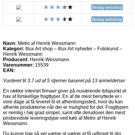
Besøg webshop
Besøg webshop
Navn:
Metro af Henrik Wessmann
Kategori:
Illux Art shop – Illux Art nyheder – Fotokunst –
Henrik Wessmann
Producent:
Henrik Wessmann
Varenummer:
15539
EAN:
Vurderet til
3.7
ud af 5 stjerner baseret på
13
anmeldelser
En række internet firmaer giver på nuværende tidspunkt et
hav af forskellige fragttyper. En af de mest benyttede er i
vore dage at få leveret til et afhentningssted, hvor du kan
afhente produkterne når der er mulighed for det. Fragttypen
er nemlig i høj grad simpel, samt ofte derudover den mest
prisbevidste leveringstype ved køb af Metro af Henrik
Wessmann.
Du kunne lige så vel vælge at vælge at få udbragt til din