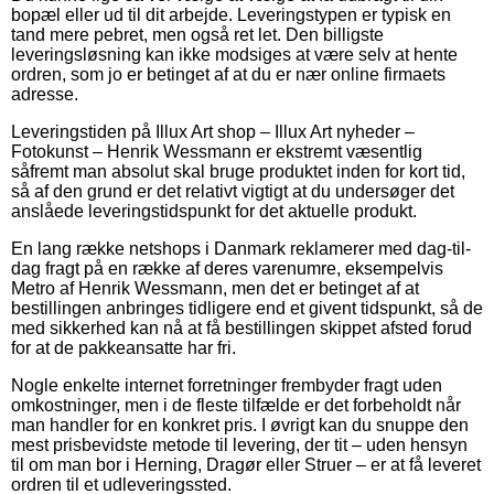
bopæl eller ud til dit arbejde. Leveringstypen er typisk en
tand mere pebret, men også ret let. Den billigste
leveringsløsning kan ikke modsiges at være selv at hente
ordren, som jo er betinget af at du er nær online firmaets
adresse.
Leveringstiden på Illux Art shop – Illux Art nyheder –
Fotokunst – Henrik Wessmann er ekstremt væsentlig
såfremt man absolut skal bruge produktet inden for kort tid,
så af den grund er det relativt vigtigt at du undersøger det
anslåede leveringstidspunkt for det aktuelle produkt.
En lang række netshops i Danmark reklamerer med dag-til-
dag fragt på en række af deres varenumre, eksempelvis
Metro af Henrik Wessmann, men det er betinget af at
bestillingen anbringes tidligere end et givent tidspunkt, så de
med sikkerhed kan nå at få bestillingen skippet afsted forud
for at de pakkeansatte har fri.
Nogle enkelte internet forretninger frembyder fragt uden
omkostninger, men i de fleste tilfælde er det forbeholdt når
man handler for en konkret pris. I øvrigt kan du snuppe den
mest prisbevidste metode til levering, der tit – uden hensyn
til om man bor i Herning, Dragør eller Struer – er at få leveret
ordren til et udleveringssted.