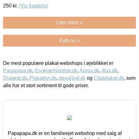
250
kr.
(Vis fragtpris)
Læs mere »
Køb nu »
De mest populære plakat-webshops i øjeblikket er
Papapapa.dk
,
EngkjærNordisk.dk
,
Aurea.dk
,
Illux.dk
,
Dialægt.dk
,
Plakatdyr.dk
,
desaGraf.dk
og
Citatplakat.dk
, som
alle har et stort sortiment til gode priser.
Papapapa.dk er en familieejet webshop med salg af