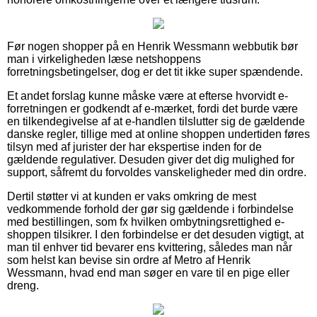
Før nogen shopper på en Henrik Wessmann webbutik bør
man i virkeligheden læse netshoppens
forretningsbetingelser, dog er det tit ikke super spændende.
Et andet forslag kunne måske være at efterse hvorvidt e-
forretningen er godkendt af e-mærket, fordi det burde være
en tilkendegivelse af at e-handlen tilslutter sig de gældende
danske regler, tillige med at online shoppen undertiden føres
tilsyn med af jurister der har ekspertise inden for de
gældende regulativer. Desuden giver det dig mulighed for
support, såfremt du forvoldes vanskeligheder med din ordre.
Dertil støtter vi at kunden er vaks omkring de mest
vedkommende forhold der gør sig gældende i forbindelse
med bestillingen, som fx hvilken ombytningsrettighed e-
shoppen tilsikrer. I den forbindelse er det desuden vigtigt, at
man til enhver tid bevarer ens kvittering, således man når
som helst kan bevise sin ordre af Metro af Henrik
Wessmann, hvad end man søger en vare til en pige eller
dreng.