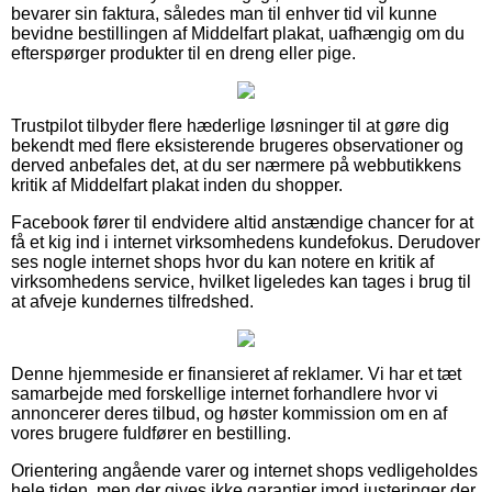
bevarer sin faktura, således man til enhver tid vil kunne
bevidne bestillingen af Middelfart plakat, uafhængig om du
efterspørger produkter til en dreng eller pige.
Trustpilot tilbyder flere hæderlige løsninger til at gøre dig
bekendt med flere eksisterende brugeres observationer og
derved anbefales det, at du ser nærmere på webbutikkens
kritik af Middelfart plakat inden du shopper.
Facebook fører til endvidere altid anstændige chancer for at
få et kig ind i internet virksomhedens kundefokus. Derudover
ses nogle internet shops hvor du kan notere en kritik af
virksomhedens service, hvilket ligeledes kan tages i brug til
at afveje kundernes tilfredshed.
Denne hjemmeside er finansieret af reklamer. Vi har et tæt
samarbejde med forskellige internet forhandlere hvor vi
annoncerer deres tilbud, og høster kommission om en af
vores brugere fuldfører en bestilling.
Orientering angående varer og internet shops vedligeholdes
hele tiden, men der gives ikke garantier imod justeringer der