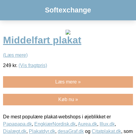
Softexchange
Middelfart plakat
(Læs mere)
249
kr.
(Vis fragtpris)
Læs mere »
Køb nu »
De mest populære plakat-webshops i øjeblikket er
Papapapa.dk
,
EngkjærNordisk.dk
,
Aurea.dk
,
Illux.dk
,
Dialægt.dk
,
Plakatdyr.dk
,
desaGraf.dk
og
Citatplakat.dk
, som