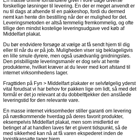
En masse online forhandlere giver i vore dage diverse
forskellige løsninger til levering. En der er meget anvendt er
nu til dags at afsende til en pakkeshop, fordi du dermed
nemt kan hente din bestilling når der er mulighed for det.
Leveringsmetoden er altså temmelig fremkommelig, og ofte
tillige den mindst kostelige leveringsudgave ved køb af
Middelfart plakat.
Du bør endvidere forsøge at vælge at få sendt hjem til dig
eller til når du er på job. Muligheden viser sig beklageligvis
en lille smule dyrere, men også usædvanlig gnidningsløs.
Den prisbilligste leveringsmanér er dog selv at hente
produkterne, hvilket kræver at du lever med kort afstand til
internet virksomhedens lager.
Fragttiden på Fyn > Middelfart plakater er selvfølgelig yderst
vital forudsat vi har behov for pakken lige om lidt, så med det
formål er det jo relevant at du dobbelttjekker den anslåede
leveringstid for den relevante vare.
En masse internet virksomheder stiller garanti om levering
på næstkommende hverdag på deres favorit produkter,
eksempelvis Middelfart plakat, men som imidlertid er
betinget af at handlen laves før et givent tidspunkt, så de
med sikkerhed kan nå at få varen ekspederet inden de
logistikansatte tager hjem.