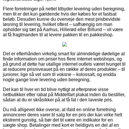
Flere forretninger på nettet tilbyder levering uden beregning,
men tit er det kun gældende hvis der købes for et fastsat
beløb. Desuden kunne du overveje den mest prisbevidste
løsning til levering, hvilket oftest – uafhængig om man
opholder sig tæt på Aarhus, Hillerød eller Billund – vil være
at få fragtmanden til at levere pakken til en pakkeshop.
Det er efterhånden virkelig smart for almindelige dødelige at
finde information om priser hos flere internet webshops, og
på grund af dette har utallige internet outlets været tvunget til
at reducere prisniveauet på en række af deres produkter – til
juniorer, lige så vel som til voksne – kolossalt, og endda
nogle gange love levering uden beregning.
Det kan til hver en tid blive nyttigt at efterprøve visse
netbutikker efter rabat på Middelfart plakat inden du bestiller,
sådan at du er skråsikker på at få fat i den laveste pris.
Du må alligevel ikke overse, at ifald en online forretning
annoncerer deres varer til salg for en pris der kan virke helt
ekstremt gunstig, så bør det tit være en indikator for en
uægte shop. Betalinger med kort er heldigvis en del af en