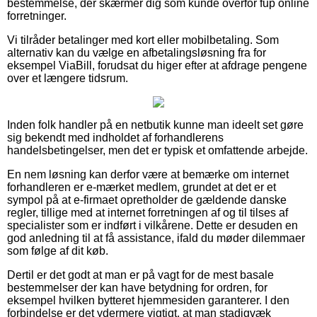
bestemmelse, der skærmer dig som kunde overfor fup online
forretninger.
Vi tilråder betalinger med kort eller mobilbetaling. Som
alternativ kan du vælge en afbetalingsløsning fra for
eksempel ViaBill, forudsat du higer efter at afdrage pengene
over et længere tidsrum.
Inden folk handler på en netbutik kunne man ideelt set gøre
sig bekendt med indholdet af forhandlerens
handelsbetingelser, men det er typisk et omfattende arbejde.
En nem løsning kan derfor være at bemærke om internet
forhandleren er e-mærket medlem, grundet at det er et
sympol på at e-firmaet opretholder de gældende danske
regler, tillige med at internet forretningen af og til tilses af
specialister som er indført i vilkårene. Dette er desuden en
god anledning til at få assistance, ifald du møder dilemmaer
som følge af dit køb.
Dertil er det godt at man er på vagt for de mest basale
bestemmelser der kan have betydning for ordren, for
eksempel hvilken bytteret hjemmesiden garanterer. I den
forbindelse er det ydermere vigtigt, at man stadigvæk