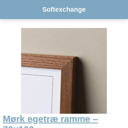
Softexchange
Mørk egetræ ramme –