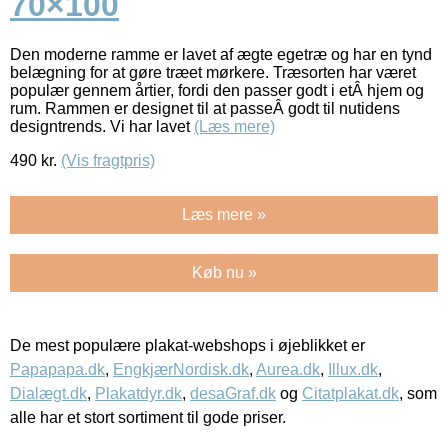
70×100
Den moderne ramme er lavet af ægte egetræ og har en tynd
belægning for at gøre træet mørkere. Træsorten har været
populær gennem årtier, fordi den passer godt i etÂ hjem og
rum. Rammen er designet til at passeÂ godt til nutidens
designtrends. Vi har lavet
(Læs mere)
490
kr.
(Vis fragtpris)
Læs mere »
Køb nu »
De mest populære plakat-webshops i øjeblikket er
Papapapa.dk
,
EngkjærNordisk.dk
,
Aurea.dk
,
Illux.dk
,
Dialægt.dk
,
Plakatdyr.dk
,
desaGraf.dk
og
Citatplakat.dk
, som
alle har et stort sortiment til gode priser.