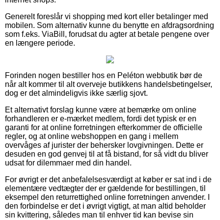
Generelt foreslår vi shopping med kort eller betalinger med
mobilen. Som alternativ kunne du benytte en afdragsordning
som f.eks. ViaBill, forudsat du agter at betale pengene over
en længere periode.
Forinden nogen bestiller hos en Peléton webbutik bør de
når alt kommer til alt overveje butikkens handelsbetingelser,
dog er det almindeligvis ikke særlig sjovt.
Et alternativt forslag kunne være at bemærke om online
forhandleren er e-mærket medlem, fordi det typisk er en
garanti for at online forretningen efterkommer de officielle
regler, og at online webshoppen en gang i mellem
overvåges af jurister der behersker lovgivningen. Dette er
desuden en god genvej til at få bistand, for så vidt du bliver
udsat for dilemmaer med din handel.
For øvrigt er det anbefalelsesværdigt at køber er sat ind i de
elementære vedtægter der er gældende for bestillingen, til
eksempel den returrettighed online forretningen anvender. I
den forbindelse er det i øvrigt vigtigt, at man altid beholder
sin kvittering, således man til enhver tid kan bevise sin