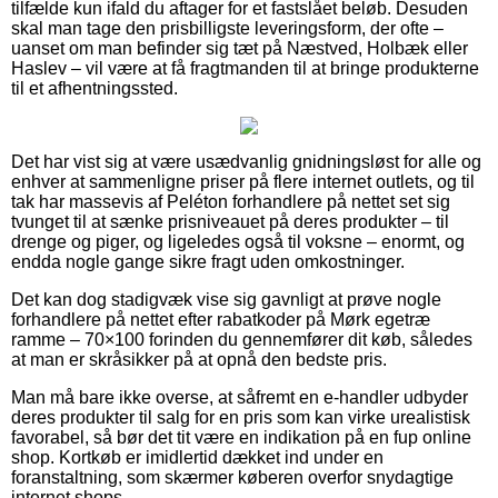
tilfælde kun ifald du aftager for et fastslået beløb. Desuden
skal man tage den prisbilligste leveringsform, der ofte –
uanset om man befinder sig tæt på Næstved, Holbæk eller
Haslev – vil være at få fragtmanden til at bringe produkterne
til et afhentningssted.
Det har vist sig at være usædvanlig gnidningsløst for alle og
enhver at sammenligne priser på flere internet outlets, og til
tak har massevis af Peléton forhandlere på nettet set sig
tvunget til at sænke prisniveauet på deres produkter – til
drenge og piger, og ligeledes også til voksne – enormt, og
endda nogle gange sikre fragt uden omkostninger.
Det kan dog stadigvæk vise sig gavnligt at prøve nogle
forhandlere på nettet efter rabatkoder på Mørk egetræ
ramme – 70×100 forinden du gennemfører dit køb, således
at man er skråsikker på at opnå den bedste pris.
Man må bare ikke overse, at såfremt en e-handler udbyder
deres produkter til salg for en pris som kan virke urealistisk
favorabel, så bør det tit være en indikation på en fup online
shop. Kortkøb er imidlertid dækket ind under en
foranstaltning, som skærmer køberen overfor snydagtige
internet shops.