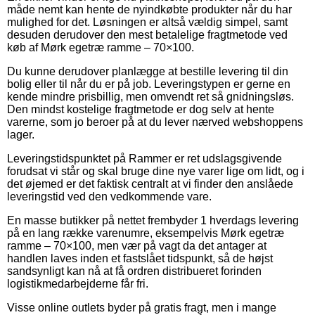
måde nemt kan hente de nyindkøbte produkter når du har
mulighed for det. Løsningen er altså vældig simpel, samt
desuden derudover den mest betalelige fragtmetode ved
køb af Mørk egetræ ramme – 70×100.
Du kunne derudover planlægge at bestille levering til din
bolig eller til når du er på job. Leveringstypen er gerne en
kende mindre prisbillig, men omvendt ret så gnidningsløs.
Den mindst kostelige fragtmetode er dog selv at hente
varerne, som jo beroer på at du lever nærved webshoppens
lager.
Leveringstidspunktet på Rammer er ret udslagsgivende
forudsat vi står og skal bruge dine nye varer lige om lidt, og i
det øjemed er det faktisk centralt at vi finder den anslåede
leveringstid ved den vedkommende vare.
En masse butikker på nettet frembyder 1 hverdags levering
på en lang række varenumre, eksempelvis Mørk egetræ
ramme – 70×100, men vær på vagt da det antager at
handlen laves inden et fastslået tidspunkt, så de højst
sandsynligt kan nå at få ordren distribueret forinden
logistikmedarbejderne får fri.
Visse online outlets byder på gratis fragt, men i mange