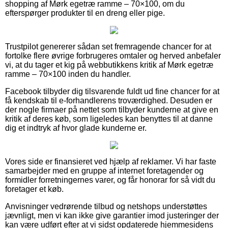
shopping af Mørk egetræ ramme – 70×100, om du
efterspørger produkter til en dreng eller pige.
Trustpilot genererer sådan set fremragende chancer for at
fortolke flere øvrige forbrugeres omtaler og herved anbefaler
vi, at du tager et kig på webbutikkens kritik af Mørk egetræ
ramme – 70×100 inden du handler.
Facebook tilbyder dig tilsvarende fuldt ud fine chancer for at
få kendskab til e-forhandlerens troværdighed. Desuden er
der nogle firmaer på nettet som tilbyder kunderne at give en
kritik af deres køb, som ligeledes kan benyttes til at danne
dig et indtryk af hvor glade kunderne er.
Vores side er finansieret ved hjælp af reklamer. Vi har faste
samarbejder med en gruppe af internet foretagender og
formidler forretningernes varer, og får honorar for så vidt du
foretager et køb.
Anvisninger vedrørende tilbud og netshops understøttes
jævnligt, men vi kan ikke give garantier imod justeringer der
kan være udført efter at vi sidst opdaterede hjemmesidens