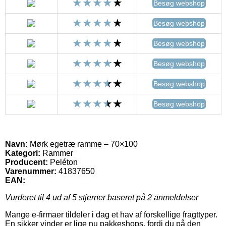
Besøg webshop
Besøg webshop
Besøg webshop
Besøg webshop
Besøg webshop
Besøg webshop
Navn:
Mørk egetræ ramme – 70×100
Kategori:
Rammer
Producent:
Peléton
Varenummer:
41837650
EAN:
Vurderet til
4
ud af 5 stjerner baseret på
2
anmeldelser
Mange e-firmaer tildeler i dag et hav af forskellige fragttyper.
En sikker vinder er lige nu pakkeshops, fordi du på den