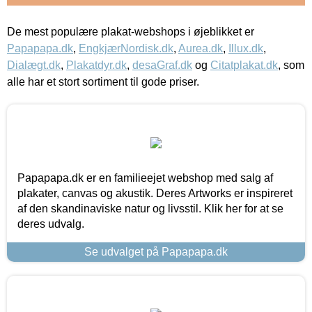
De mest populære plakat-webshops i øjeblikket er
Papapapa.dk
,
EngkjærNordisk.dk
,
Aurea.dk
,
Illux.dk
,
Dialægt.dk
,
Plakatdyr.dk
,
desaGraf.dk
og
Citatplakat.dk
, som
alle har et stort sortiment til gode priser.
Papapapa.dk er en familieejet webshop med salg af
plakater, canvas og akustik. Deres Artworks er inspireret
af den skandinaviske natur og livsstil. Klik her for at se
deres udvalg.
Se udvalget på Papapapa.dk