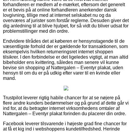
forhandleren er medlem af e-mærket, eftersom det generelt
er et bevis på at online forhandleren anerkender dansk
lovgivning, tillige med at internet selskabet nu og da
overværes af jurister som forstår reglerne. Desuden giver det
dig anledning til at blive hjulpet, for så vidt du bliver udsat for
problemstillinger med din ordre.
Endvidere tilrådes det at køberen er hensynstagende til de
væsentligste forhold der er gældende for transaktionen, som
eksempelvis hvilken returneringsret internet shoppen
tilsikrer. I den forbindelse er det ligeledes vigtigt, at man altid
bibeholder ens kvittering, således man senere vil kunne
bevise sin shopping af Nattergalen – Eventyr plakat, uden
hensyn til om du er på udkig efter varer til en kvinde eller
mand.
Trustpilot leverer rigtig habile chancer for at se nøjere på
flere andre kunders bedømmelser og på grund af dette går vi
ind for, at du betragter internet virksomhedens omtaler af
Nattergalen – Eventyr plakat forinden du placerer din ordre.
Facebook leverer tilsvarende i højeste grad fine chancer for
at få et kig ind i webshoppens kundetilfredshed. Herinde