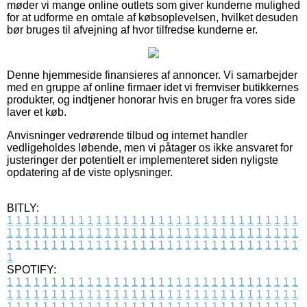
møder vi mange online outlets som giver kunderne mulighed
for at udforme en omtale af købsoplevelsen, hvilket desuden
bør bruges til afvejning af hvor tilfredse kunderne er.
Denne hjemmeside finansieres af annoncer. Vi samarbejder
med en gruppe af online firmaer idet vi fremviser butikkernes
produkter, og indtjener honorar hvis en bruger fra vores side
laver et køb.
Anvisninger vedrørende tilbud og internet handler
vedligeholdes løbende, men vi påtager os ikke ansvaret for
justeringer der potentielt er implementeret siden nyligste
opdatering af de viste oplysninger.
BITLY:
1
1
1
1
1
1
1
1
1
1
1
1
1
1
1
1
1
1
1
1
1
1
1
1
1
1
1
1
1
1
1
1
1
1
1
1
1
1
1
1
1
1
1
1
1
1
1
1
1
1
1
1
1
1
1
1
1
1
1
1
1
1
1
1
1
1
1
1
1
1
1
1
1
1
1
1
1
1
1
1
1
1
1
1
1
1
1
1
1
1
1
1
1
1
1
1
1
1
1
1
SPOTIFY:
1
1
1
1
1
1
1
1
1
1
1
1
1
1
1
1
1
1
1
1
1
1
1
1
1
1
1
1
1
1
1
1
1
1
1
1
1
1
1
1
1
1
1
1
1
1
1
1
1
1
1
1
1
1
1
1
1
1
1
1
1
1
1
1
1
1
1
1
1
1
1
1
1
1
1
1
1
1
1
1
1
1
1
1
1
1
1
1
1
1
1
1
1
1
1
1
1
1
1