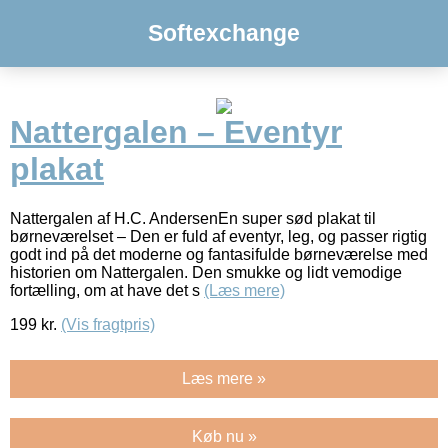
Softexchange
Nattergalen – Eventyr
plakat
Nattergalen af H.C. AndersenEn super sød plakat til
børneværelset – Den er fuld af eventyr, leg, og passer rigtig
godt ind på det moderne og fantasifulde børneværelse med
historien om Nattergalen. Den smukke og lidt vemodige
fortælling, om at have det s
(Læs mere)
199
kr.
(Vis fragtpris)
Læs mere »
Køb nu »