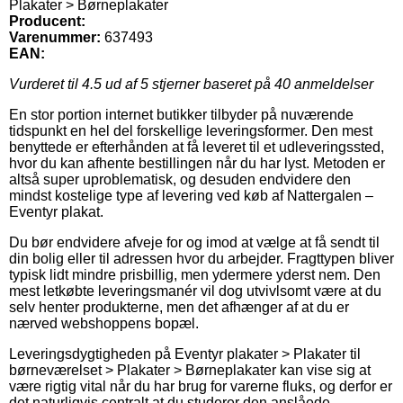
Plakater > Børneplakater
Producent:
Varenummer:
637493
EAN:
Vurderet til
4.5
ud af 5 stjerner baseret på
40
anmeldelser
En stor portion internet butikker tilbyder på nuværende
tidspunkt en hel del forskellige leveringsformer. Den mest
benyttede er efterhånden at få leveret til et udleveringssted,
hvor du kan afhente bestillingen når du har lyst. Metoden er
altså super uproblematisk, og desuden endvidere den
mindst kostelige type af levering ved køb af Nattergalen –
Eventyr plakat.
Du bør endvidere afveje for og imod at vælge at få sendt til
din bolig eller til adressen hvor du arbejder. Fragttypen bliver
typisk lidt mindre prisbillig, men ydermere yderst nem. Den
mest letkøbte leveringsmanér vil dog utvivlsomt være at du
selv henter produkterne, men det afhænger af at du er
nærved webshoppens bopæl.
Leveringsdygtigheden på Eventyr plakater > Plakater til
børneværelset > Plakater > Børneplakater kan vise sig at
være rigtig vital når du har brug for varerne fluks, og derfor er
det naturligvis centralt at du studerer den anslåede