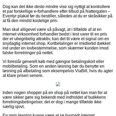
Dog kan det ikke desto mindre vise sig nyttigt at kontrollere
et par forskellige e-forhandlere efter tilbud på Nattergalen –
Eventyr plakat før du bestiller, således at du er skråsikker på
at få den mindst kostelige pris.
Man skal alligevel være så påvagt, at i tilfælde af at en
internet virksomhed forhandler bedst i test varer til en pris
der er ubegribelig attraktiv, kan det tit være et signal om en
snydagtig internet shop. Kortbetalinger er imidlertid dækket
ind under en lovbestemmelse, som skærmer kunden imod
falske forretninger på nettet.
Vi foreslår generelt køb med gængse betalingskort eller
mobilbetaling. Som en anden løsning bør du benytte en
løsning på afbetaling som eksempelvis ViaBill, hvis du agter
at klare prisen senere.
Inden nogen shopper på en shop på nettet kan man for at
være sikker gøre sig bekendt med indholdet af butikkens
forretningsbetingelser, det er dog i mange tilfælde ikke
særlig sjovt.
En nem løsning kunne være at se hvorvidt internet