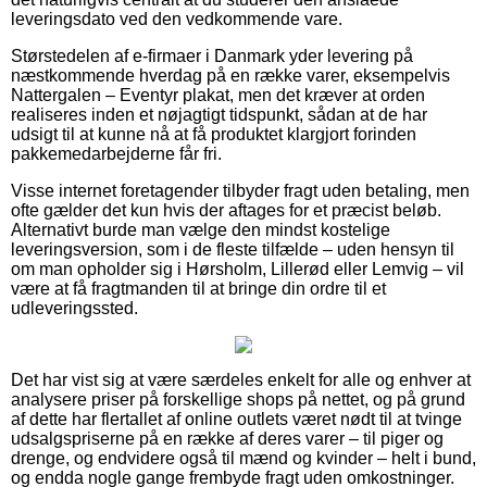
leveringsdato ved den vedkommende vare.
Størstedelen af e-firmaer i Danmark yder levering på
næstkommende hverdag på en række varer, eksempelvis
Nattergalen – Eventyr plakat, men det kræver at orden
realiseres inden et nøjagtigt tidspunkt, sådan at de har
udsigt til at kunne nå at få produktet klargjort forinden
pakkemedarbejderne får fri.
Visse internet foretagender tilbyder fragt uden betaling, men
ofte gælder det kun hvis der aftages for et præcist beløb.
Alternativt burde man vælge den mindst kostelige
leveringsversion, som i de fleste tilfælde – uden hensyn til
om man opholder sig i Hørsholm, Lillerød eller Lemvig – vil
være at få fragtmanden til at bringe din ordre til et
udleveringssted.
Det har vist sig at være særdeles enkelt for alle og enhver at
analysere priser på forskellige shops på nettet, og på grund
af dette har flertallet af online outlets været nødt til at tvinge
udsalgspriserne på en række af deres varer – til piger og
drenge, og endvidere også til mænd og kvinder – helt i bund,
og endda nogle gange frembyde fragt uden omkostninger.