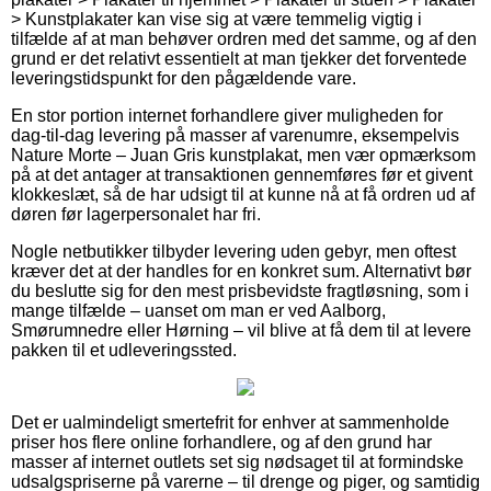
> Kunstplakater kan vise sig at være temmelig vigtig i
tilfælde af at man behøver ordren med det samme, og af den
grund er det relativt essentielt at man tjekker det forventede
leveringstidspunkt for den pågældende vare.
En stor portion internet forhandlere giver muligheden for
dag-til-dag levering på masser af varenumre, eksempelvis
Nature Morte – Juan Gris kunstplakat, men vær opmærksom
på at det antager at transaktionen gennemføres før et givent
klokkeslæt, så de har udsigt til at kunne nå at få ordren ud af
døren før lagerpersonalet har fri.
Nogle netbutikker tilbyder levering uden gebyr, men oftest
kræver det at der handles for en konkret sum. Alternativt bør
du beslutte sig for den mest prisbevidste fragtløsning, som i
mange tilfælde – uanset om man er ved Aalborg,
Smørumnedre eller Hørning – vil blive at få dem til at levere
pakken til et udleveringssted.
Det er ualmindeligt smertefrit for enhver at sammenholde
priser hos flere online forhandlere, og af den grund har
masser af internet outlets set sig nødsaget til at formindske
udsalgspriserne på varerne – til drenge og piger, og samtidig