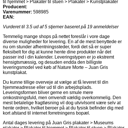
til hjemmet > Plakater til stuen > Plakater > Kunstplakater
Producent:
Varenummer:
598985
EAN:
Vurderet til
3.5
ud af 5 stjerner baseret på
19
anmeldelser
Temmelig mange shops på nettet foreslår i vore dage
diverse muligheder for levering. En af de mest benyttede er
nu om stunder afhentningssteder, fordi det så er super
fleksibelt for dig at kunne hente dine produkter når det
passer ind i din kalender. Leveringstypen er jo ekstremt
hensigtsmæssig, og desuden endda den billigste
leveringsmodel ved køb af Nature Morte – Juan Gris
kunstplakat.
Du kunne tillige overveje at vælge at få leveret til din
hjemmeadresse eller ud til din arbejdsplads.
Leveringsformen bliver gerne en smule mere
omkostningsfuld, men omvendt vældig overkommelig. Den
mest betalelige fragtløsning vil dog utvivlsomt være selv at
hente ordren, hvilket beroer på at du fysisk befinder dig med
kort afstand til internet forretningens bopæl.
Antal dages levering på Juan Gris plakater > Museums
plakater > Plakater til hjemmet > Plakater til stuen > Plakater