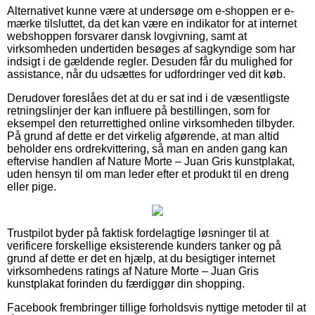
Alternativet kunne være at undersøge om e-shoppen er e-
mærke tilsluttet, da det kan være en indikator for at internet
webshoppen forsvarer dansk lovgivning, samt at
virksomheden undertiden besøges af sagkyndige som har
indsigt i de gældende regler. Desuden får du mulighed for
assistance, når du udsættes for udfordringer ved dit køb.
Derudover foreslåes det at du er sat ind i de væsentligste
retningslinjer der kan influere på bestillingen, som for
eksempel den returrettighed online virksomheden tilbyder.
På grund af dette er det virkelig afgørende, at man altid
beholder ens ordrekvittering, så man en anden gang kan
eftervise handlen af Nature Morte – Juan Gris kunstplakat,
uden hensyn til om man leder efter et produkt til en dreng
eller pige.
Trustpilot byder på faktisk fordelagtige løsninger til at
verificere forskellige eksisterende kunders tanker og på
grund af dette er det en hjælp, at du besigtiger internet
virksomhedens ratings af Nature Morte – Juan Gris
kunstplakat forinden du færdiggør din shopping.
Facebook frembringer tillige forholdsvis nyttige metoder til at