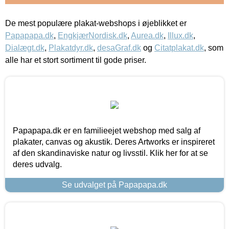
De mest populære plakat-webshops i øjeblikket er
Papapapa.dk
,
EngkjærNordisk.dk
,
Aurea.dk
,
Illux.dk
,
Dialægt.dk
,
Plakatdyr.dk
,
desaGraf.dk
og
Citatplakat.dk
, som
alle har et stort sortiment til gode priser.
Papapapa.dk er en familieejet webshop med salg af
plakater, canvas og akustik. Deres Artworks er inspireret
af den skandinaviske natur og livsstil. Klik her for at se
deres udvalg.
Se udvalget på Papapapa.dk