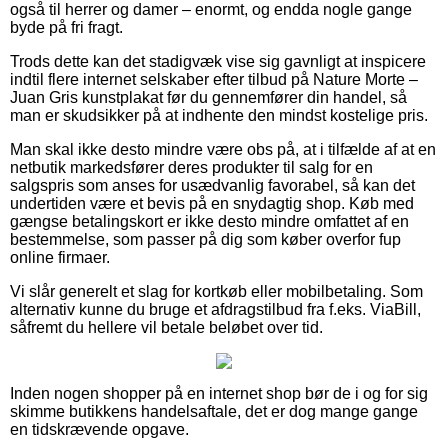
også til herrer og damer – enormt, og endda nogle gange
byde på fri fragt.
Trods dette kan det stadigvæk vise sig gavnligt at inspicere
indtil flere internet selskaber efter tilbud på Nature Morte –
Juan Gris kunstplakat før du gennemfører din handel, så
man er skudsikker på at indhente den mindst kostelige pris.
Man skal ikke desto mindre være obs på, at i tilfælde af at en
netbutik markedsfører deres produkter til salg for en
salgspris som anses for usædvanlig favorabel, så kan det
undertiden være et bevis på en snydagtig shop. Køb med
gængse betalingskort er ikke desto mindre omfattet af en
bestemmelse, som passer på dig som køber overfor fup
online firmaer.
Vi slår generelt et slag for kortkøb eller mobilbetaling. Som
alternativ kunne du bruge et afdragstilbud fra f.eks. ViaBill,
såfremt du hellere vil betale beløbet over tid.
Inden nogen shopper på en internet shop bør de i og for sig
skimme butikkens handelsaftale, det er dog mange gange
en tidskrævende opgave.