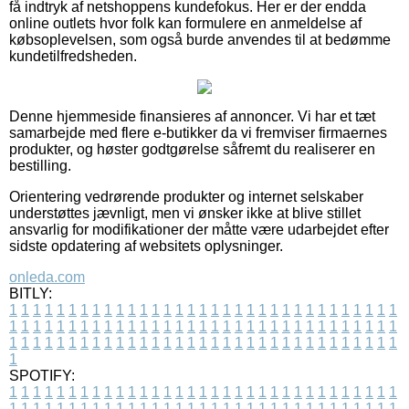
få indtryk af netshoppens kundefokus. Her er der endda
online outlets hvor folk kan formulere en anmeldelse af
købsoplevelsen, som også burde anvendes til at bedømme
kundetilfredsheden.
Denne hjemmeside finansieres af annoncer. Vi har et tæt
samarbejde med flere e-butikker da vi fremviser firmaernes
produkter, og høster godtgørelse såfremt du realiserer en
bestilling.
Orientering vedrørende produkter og internet selskaber
understøttes jævnligt, men vi ønsker ikke at blive stillet
ansvarlig for modifikationer der måtte være udarbejdet efter
sidste opdatering af websitets oplysninger.
onleda.com
BITLY:
1
1
1
1
1
1
1
1
1
1
1
1
1
1
1
1
1
1
1
1
1
1
1
1
1
1
1
1
1
1
1
1
1
1
1
1
1
1
1
1
1
1
1
1
1
1
1
1
1
1
1
1
1
1
1
1
1
1
1
1
1
1
1
1
1
1
1
1
1
1
1
1
1
1
1
1
1
1
1
1
1
1
1
1
1
1
1
1
1
1
1
1
1
1
1
1
1
1
1
1
SPOTIFY:
1
1
1
1
1
1
1
1
1
1
1
1
1
1
1
1
1
1
1
1
1
1
1
1
1
1
1
1
1
1
1
1
1
1
1
1
1
1
1
1
1
1
1
1
1
1
1
1
1
1
1
1
1
1
1
1
1
1
1
1
1
1
1
1
1
1