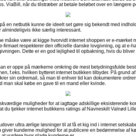
ks. ViaBill, når du tilstræber at betale beløbet over en længere p
å en netbutik kunne de ideelt set gøre sig bekendt med indhol
 almindeligvis ikke særlig interessant.
unne måske være at kigge hvorvidt internet shoppen er e-mærket 
e-firmaet respekterer den officielle danske lovgivning, og at e-h
ivningen. Dette er en god lejlighed til opbakning, hvis du bliver
t man er oppe på mærkerne omkring de mest betydningsfulde be
en, f.eks. hvilken bytteret internet butikken tilbyder. På grund af
ikrer sin ordremail, så man til enhver tid kan dokumentere ordre
nd man skal købe en gave til en mand eller kvinde.
ønskværdige muligheder for at iagttage adskillige eksisterende 
at du tjekker internet butikkens ratings af Navneskilt Valnød Lil
er ultra ærlige løsninger til at få et kig ind i internet selskabet
om giver kunderne mulighed for at publicere en bedømmelse af 
l at vurdere hvor glade kunderne er.