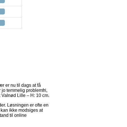
r er nu til dags at få
 jo temmelig problemfri,
Valnød Lille – H: 10 cm.
jder. Løsningen er ofte en
 kan ikke modsiges at
and til online