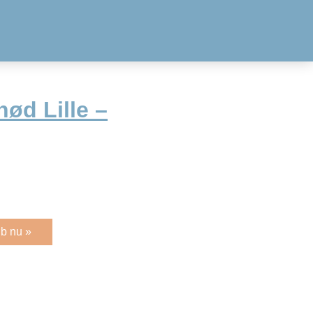
nød Lille –
b nu »