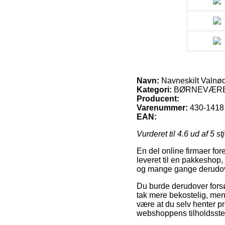
Navn:
Navneskilt Valnød
Kategori:
BØRNEVÆREL
Producent:
Varenummer:
430-1418
EAN:
Vurderet til
4.6
ud af 5 st
En del online firmaer fore
leveret til en pakkeshop,
og mange gange derudove
Du burde derudover forsøge
tak mere bekostelig, men
være at du selv henter pr
webshoppens tilholdsste