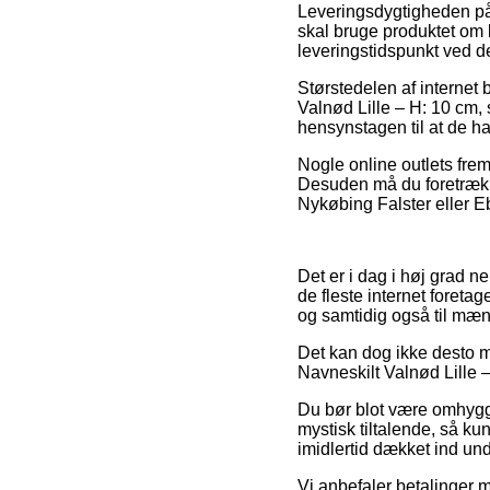
Leveringsdygtigheden p
skal bruge produktet om k
leveringstidspunkt ved d
Størstedelen af internet
Valnød Lille – H: 10 cm, 
hensynstagen til at de ha
Nogle online outlets frem
Desuden må du foretrække
Nykøbing Falster eller Ebe
Det er i dag i høj grad ne
de fleste internet foreta
og samtidig også til mæn
Det kan dog ikke desto m
Navneskilt Valnød Lille –
Du bør blot være omhygge
mystisk tiltalende, så ku
imidlertid dækket ind und
Vi anbefaler betalinger m