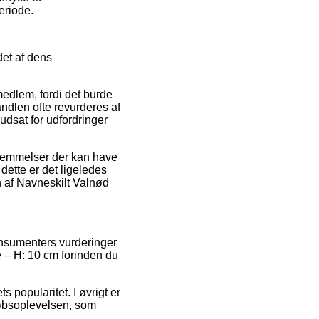
eriode.
det af dens
medlem, fordi det burde
andlen ofte revurderes af
 udsat for udfordringer
stemmelser der kan have
 dette er det ligeledes
n af Navneskilt Valnød
konsumenters vurderinger
le – H: 10 cm forinden du
s popularitet. I øvrigt er
købsoplevelsen, som