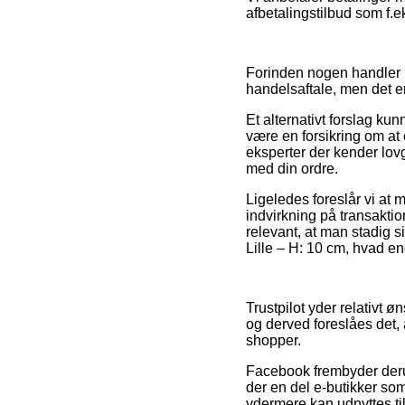
afbetalingstilbud som f.e
Forinden nogen handler p
handelsaftale, men det er
Et alternativt forslag k
være en forsikring om at 
eksperter der kender lovg
med din ordre.
Ligeledes foreslår vi a
indvirkning på transaktion
relevant, at man stadig s
Lille – H: 10 cm, hvad e
Trustpilot yder relativt 
og derved foreslåes det, 
shopper.
Facebook frembyder derudov
der en del e-butikker s
ydermere kan udnyttes ti