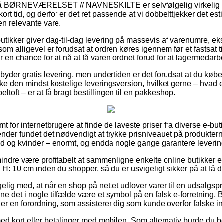
å BØRNEVÆRELSET // NAVNESKILTE er selvfølgelig virkelig re
ort tid, og derfor er det ret passende at vi dobbelttjekker det es
en relevante vare.
 butikker giver dag-til-dag levering på massevis af varenumre, e
som alligevel er forudsat at ordren køres igennem før et fastsat 
r en chance for at nå at få varen ordnet forud for at lagermedarbe
byder gratis levering, men undertiden er det forudsat at du køber
 den mindst kostelige leveringsversion, hvilket gerne – hvad e
ltoft – er at få bragt bestillingen til en pakkeshop.
mt for internetbrugere at finde de laveste priser fra diverse e-but
gender fundet det nødvendigt at trykke prisniveauet på produktern
d og kvinder – enormt, og endda nogle gange garantere leverin
indre være profitabelt at sammenligne enkelte online butikker e
 H: 10 cm inden du shopper, så du er usvigeligt sikker på at få de
lig med, at når en shop på nettet udlover varer til en udsalgs
nne det i nogle tilfælde være et symbol på en falsk e-forretning. 
er en forordning, som assisterer dig som kunde overfor falske in
ed kort eller betalinger med mobilen. Som alternativ burde du b