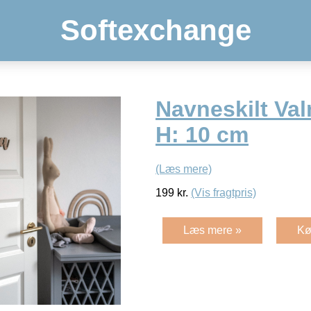
Softexchange
Navneskilt Val
H: 10 cm
(Læs mere)
199
kr.
(Vis fragtpris)
Læs mere »
Kø