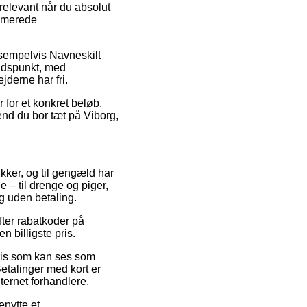
levant når du absolut
timerede
ksempelvis Navneskilt
tidspunkt, med
jderne har fri.
 for et konkret beløb.
nd du bor tæt på Viborg,
ikker, og til gengæld har
e – til drenge og piger,
g uden betaling.
fter rabatkoder på
n billigste pris.
pris som kan ses som
Betalinger med kort er
ternet forhandlere.
enytte et