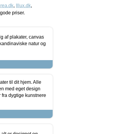
rea.dk
,
Illux.dk
,
l gode priser.
 af plakater, canvas
skandinaviske natur og
er til dit hjem. Alle
ten med eget design
r fra dygtige kunstnere
 alt er designet og