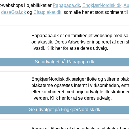
-webshops i øjeblikket er
Papapapa.dk
,
EngkjærNordisk.dk
,
Au
,
desaGraf.dk
og
Citatplakat.dk
, som alle har et stort sortiment ti
Papapapa.dk er en familieejet webshop med salg
og akustik. Deres Artworks er inspireret af den 
livsstil. Klik her for at se deres udvalg.
Se udvalget på Papapapa.dk
EngkjærNordisk.dk sælger flotte og stilrene plakat
plakaterne opsættes internt i virksomheden, en
eller kombineret med nøje udvalgte illustratione
i verden. Klik her for at se deres udvalg.
Se udvalget på EngkjærNordisk.dk
Aurea.dk tilbyder et stort udvalg af plakater, hvor