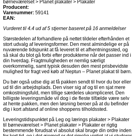
børneværelset > Planet plakater > Plakater
Producent:
Varenummer:
59141
EAN:
Vurderet til
4.4
ud af 5 stjerner baseret på
16
anmeldelser
Størstedelen af forhandlere på nettet tildeler efterhånden et
stort udvalg af leveringsformer. Den mest almindelige er på
nuværende tidspunkt at få leveret til et afhentningssted, og
så skal du blot gå forbi efter produkterne når det passer ind i
din hverdag. Fragtmuligheden er nemlig særligt
overkommelig, samt typisk desuden den mest prisbevidste
mulighed for fragt ved køb af Neptun – Planet plakat til børn.
Du bør også udse dig at få pakken sendt til hvor du bor eller
ud til din arbejdsplads. Den viser sig af og til en sjat mere
omkostningsfuld, men tillige særdeles ukompliceret. Den
billigste leveringsmåde vil dog i de fleste tilfælde være selv
at hente pakken, men den løsning beroer på at du befinder
dig i kort afstand af online shoppens tilholdssted.
Leveringstidspunktet på Leg og lærings plakater > Plakater
til børneværelset > Planet plakater > Plakater er rigtig
bestemmende forudsat vi absolut skal bruge din ordre inden
for kort tid, og i det øjemed er det rimelig vigtigt at vi studerer