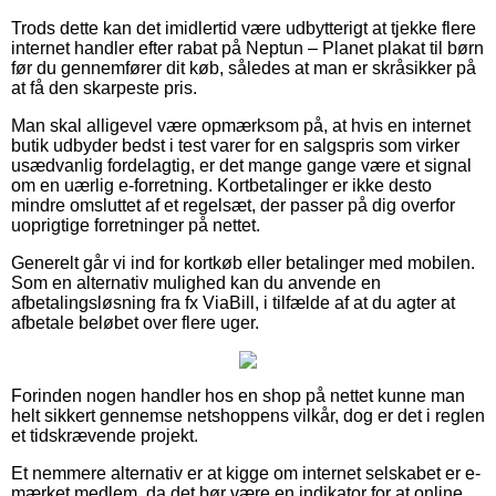
Trods dette kan det imidlertid være udbytterigt at tjekke flere
internet handler efter rabat på Neptun – Planet plakat til børn
før du gennemfører dit køb, således at man er skråsikker på
at få den skarpeste pris.
Man skal alligevel være opmærksom på, at hvis en internet
butik udbyder bedst i test varer for en salgspris som virker
usædvanlig fordelagtig, er det mange gange være et signal
om en uærlig e-forretning. Kortbetalinger er ikke desto
mindre omsluttet af et regelsæt, der passer på dig overfor
uoprigtige forretninger på nettet.
Generelt går vi ind for kortkøb eller betalinger med mobilen.
Som en alternativ mulighed kan du anvende en
afbetalingsløsning fra fx ViaBill, i tilfælde af at du agter at
afbetale beløbet over flere uger.
Forinden nogen handler hos en shop på nettet kunne man
helt sikkert gennemse netshoppens vilkår, dog er det i reglen
et tidskrævende projekt.
Et nemmere alternativ er at kigge om internet selskabet er e-
mærket medlem, da det bør være en indikator for at online