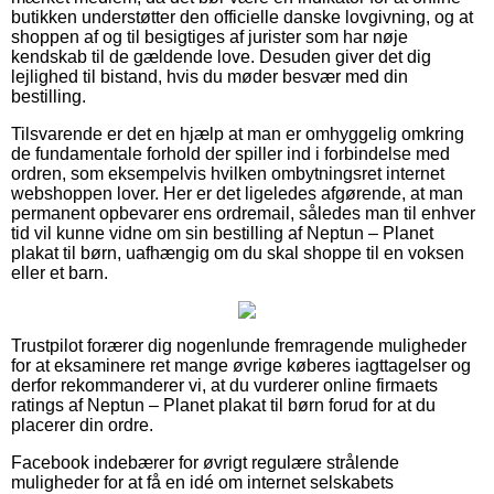
butikken understøtter den officielle danske lovgivning, og at
shoppen af og til besigtiges af jurister som har nøje
kendskab til de gældende love. Desuden giver det dig
lejlighed til bistand, hvis du møder besvær med din
bestilling.
Tilsvarende er det en hjælp at man er omhyggelig omkring
de fundamentale forhold der spiller ind i forbindelse med
ordren, som eksempelvis hvilken ombytningsret internet
webshoppen lover. Her er det ligeledes afgørende, at man
permanent opbevarer ens ordremail, således man til enhver
tid vil kunne vidne om sin bestilling af Neptun – Planet
plakat til børn, uafhængig om du skal shoppe til en voksen
eller et barn.
Trustpilot forærer dig nogenlunde fremragende muligheder
for at eksaminere ret mange øvrige køberes iagttagelser og
derfor rekommanderer vi, at du vurderer online firmaets
ratings af Neptun – Planet plakat til børn forud for at du
placerer din ordre.
Facebook indebærer for øvrigt regulære strålende
muligheder for at få en idé om internet selskabets