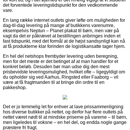
det forventede leveringstidspunkt for den vedkommende
vare.
En lang række internet outlets giver løfte om muligheden for
dag-til-dag levering på mange af butikkens varenumre,
eksempelvis Neptun – Planet plakat til børn, men vær på
vagt da det er påkrævet at bestillingen anbringes inden et
fast tidspunkt, med det formål at de højst sandsynligt kan nå
at få produkterne klar forinden de logistikansatte tager hjem.
En hel del netshops frembyder levering uden beregning,
men for det meste er det betinget af at man handler for et
konkret beløb. Desuden bør man udse dig den mest
prisbevidste leveringsmulighed, hvilket ofte – ligegyldigt om
du opholder sig ved Aarhus, Ringsted eller Faaborg – vil
være at få fragtmanden til at bringe din ordre til en
pakkeshop.
Det er jo temmelig let for enhver at lave prissammenligning
hos diverse butikker på nettet, og derfor har flere outlets på
nettet været nødt til at mindske priserne på varerne – til børn,
men ligeledes til voksne – en hel del, og endda nogle gange
præstere fri fragt.