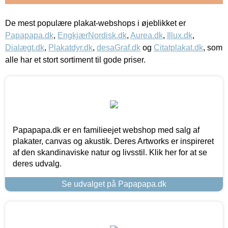
De mest populære plakat-webshops i øjeblikket er
Papapapa.dk
,
EngkjærNordisk.dk
,
Aurea.dk
,
Illux.dk
,
Dialægt.dk
,
Plakatdyr.dk
,
desaGraf.dk
og
Citatplakat.dk
, som
alle har et stort sortiment til gode priser.
Papapapa.dk er en familieejet webshop med salg af
plakater, canvas og akustik. Deres Artworks er inspireret
af den skandinaviske natur og livsstil. Klik her for at se
deres udvalg.
Se udvalget på Papapapa.dk