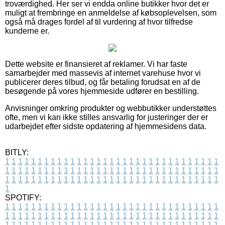
troværdighed. Her ser vi endda online butikker hvor det er
muligt at frembringe en anmeldelse af købsoplevelsen, som
også må drages fordel af til vurdering af hvor tilfredse
kunderne er.
Dette website er finansieret af reklamer. Vi har faste
samarbejder med massevis af internet varehuse hvor vi
publicerer deres tilbud, og får betaling forudsat en af de
besøgende på vores hjemmeside udfører en bestilling.
Anvisninger omkring produkter og webbutikker understøttes
ofte, men vi kan ikke stilles ansvarlig for justeringer der er
udarbejdet efter sidste opdatering af hjemmesidens data.
BITLY:
1
1
1
1
1
1
1
1
1
1
1
1
1
1
1
1
1
1
1
1
1
1
1
1
1
1
1
1
1
1
1
1
1
1
1
1
1
1
1
1
1
1
1
1
1
1
1
1
1
1
1
1
1
1
1
1
1
1
1
1
1
1
1
1
1
1
1
1
1
1
1
1
1
1
1
1
1
1
1
1
1
1
1
1
1
1
1
1
1
1
1
1
1
1
1
1
1
1
1
1
SPOTIFY:
1
1
1
1
1
1
1
1
1
1
1
1
1
1
1
1
1
1
1
1
1
1
1
1
1
1
1
1
1
1
1
1
1
1
1
1
1
1
1
1
1
1
1
1
1
1
1
1
1
1
1
1
1
1
1
1
1
1
1
1
1
1
1
1
1
1
1
1
1
1
1
1
1
1
1
1
1
1
1
1
1
1
1
1
1
1
1
1
1
1
1
1
1
1
1
1
1
1
1