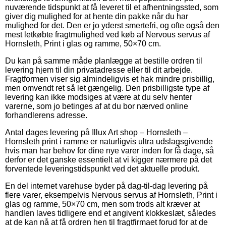
nuværende tidspunkt at få leveret til et afhentningssted, som
giver dig mulighed for at hente din pakke når du har
mulighed for det. Den er jo yderst smertefri, og ofte også den
mest letkøbte fragtmulighed ved køb af Nervous servus af
Hornsleth, Print i glas og ramme, 50×70 cm.
Du kan på samme måde planlægge at bestille ordren til
levering hjem til din privatadresse eller til dit arbejde.
Fragtformen viser sig almindeligvis et hak mindre prisbillig,
men omvendt ret så let gængelig. Den prisbilligste type af
levering kan ikke modsiges at være at du selv henter
varerne, som jo betinges af at du bor nærved online
forhandlerens adresse.
Antal dages levering på Illux Art shop – Hornsleth –
Hornsleth print i ramme er naturligvis ultra udslagsgivende
hvis man har behov for dine nye varer inden for få dage, så
derfor er det ganske essentielt at vi kigger nærmere på det
forventede leveringstidspunkt ved det aktuelle produkt.
En del internet varehuse byder på dag-til-dag levering på
flere varer, eksempelvis Nervous servus af Hornsleth, Print i
glas og ramme, 50×70 cm, men som trods alt kræver at
handlen laves tidligere end et angivent klokkeslæt, således
at de kan nå at få ordren hen til fragtfirmaet forud for at de