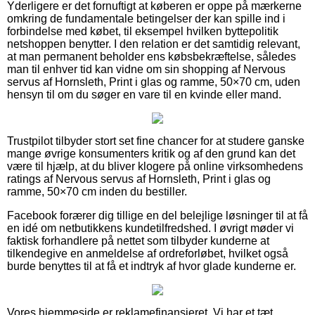
Yderligere er det fornuftigt at køberen er oppe på mærkerne
omkring de fundamentale betingelser der kan spille ind i
forbindelse med købet, til eksempel hvilken byttepolitik
netshoppen benytter. I den relation er det samtidig relevant,
at man permanent beholder ens købsbekræftelse, således
man til enhver tid kan vidne om sin shopping af Nervous
servus af Hornsleth, Print i glas og ramme, 50×70 cm, uden
hensyn til om du søger en vare til en kvinde eller mand.
Trustpilot tilbyder stort set fine chancer for at studere ganske
mange øvrige konsumenters kritik og af den grund kan det
være til hjælp, at du bliver klogere på online virksomhedens
ratings af Nervous servus af Hornsleth, Print i glas og
ramme, 50×70 cm inden du bestiller.
Facebook forærer dig tillige en del belejlige løsninger til at få
en idé om netbutikkens kundetilfredshed. I øvrigt møder vi
faktisk forhandlere på nettet som tilbyder kunderne at
tilkendegive en anmeldelse af ordreforløbet, hvilket også
burde benyttes til at få et indtryk af hvor glade kunderne er.
Vores hjemmeside er reklamefinansieret. Vi har et tæt