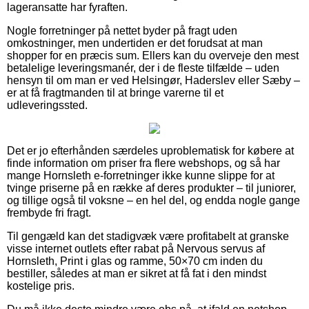
lageransatte har fyraften.
Nogle forretninger på nettet byder på fragt uden
omkostninger, men undertiden er det forudsat at man
shopper for en præcis sum. Ellers kan du overveje den mest
betalelige leveringsmanér, der i de fleste tilfælde – uden
hensyn til om man er ved Helsingør, Haderslev eller Sæby –
er at få fragtmanden til at bringe varerne til et
udleveringssted.
Det er jo efterhånden særdeles uproblematisk for købere at
finde information om priser fra flere webshops, og så har
mange Hornsleth e-forretninger ikke kunne slippe for at
tvinge priserne på en række af deres produkter – til juniorer,
og tillige også til voksne – en hel del, og endda nogle gange
frembyde fri fragt.
Til gengæld kan det stadigvæk være profitabelt at granske
visse internet outlets efter rabat på Nervous servus af
Hornsleth, Print i glas og ramme, 50×70 cm inden du
bestiller, således at man er sikret at få fat i den mindst
kostelige pris.