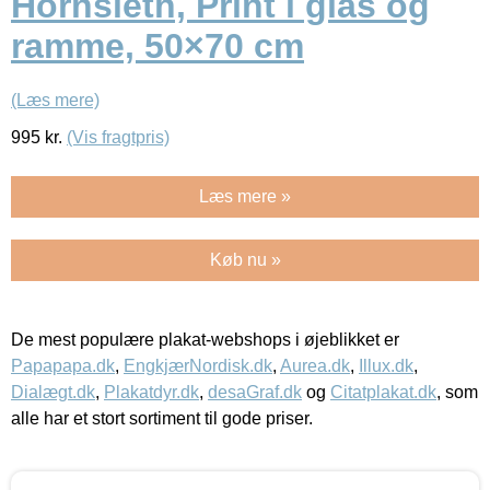
Hornsleth, Print i glas og
ramme, 50×70 cm
(Læs mere)
995
kr.
(Vis fragtpris)
Læs mere »
Køb nu »
De mest populære plakat-webshops i øjeblikket er
Papapapa.dk
,
EngkjærNordisk.dk
,
Aurea.dk
,
Illux.dk
,
Dialægt.dk
,
Plakatdyr.dk
,
desaGraf.dk
og
Citatplakat.dk
, som
alle har et stort sortiment til gode priser.