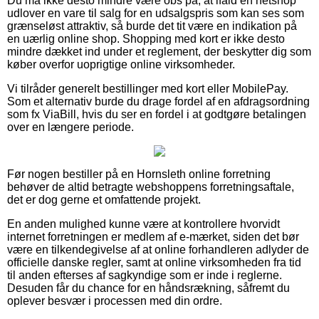
Du må ikke desto mindre være obs på, at ifald en netshop
udlover en vare til salg for en udsalgspris som kan ses som
grænseløst attraktiv, så burde det tit være en indikation på
en uærlig online shop. Shopping med kort er ikke desto
mindre dækket ind under et reglement, der beskytter dig som
køber overfor uoprigtige online virksomheder.
Vi tilråder generelt bestillinger med kort eller MobilePay.
Som et alternativ burde du drage fordel af en afdragsordning
som fx ViaBill, hvis du ser en fordel i at godtgøre betalingen
over en længere periode.
Før nogen bestiller på en Hornsleth online forretning
behøver de altid betragte webshoppens forretningsaftale,
det er dog gerne et omfattende projekt.
En anden mulighed kunne være at kontrollere hvorvidt
internet forretningen er medlem af e-mærket, siden det bør
være en tilkendegivelse af at online forhandleren adlyder de
officielle danske regler, samt at online virksomheden fra tid
til anden efterses af sagkyndige som er inde i reglerne.
Desuden får du chance for en håndsrækning, såfremt du
oplever besvær i processen med din ordre.