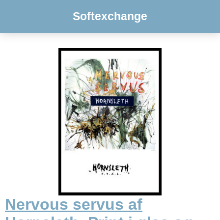
Softexchange
Nervous servus af