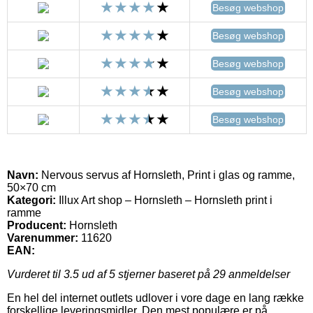
Besøg webshop
Besøg webshop
Besøg webshop
Besøg webshop
Besøg webshop
Navn:
Nervous servus af Hornsleth, Print i glas og ramme,
50×70 cm
Kategori:
Illux Art shop – Hornsleth – Hornsleth print i
ramme
Producent:
Hornsleth
Varenummer:
11620
EAN:
Vurderet til
3.5
ud af 5 stjerner baseret på
29
anmeldelser
En hel del internet outlets udlover i vore dage en lang række
forskellige leveringsmidler. Den mest populære er på