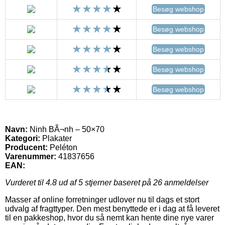
Besøg webshop
Besøg webshop
Besøg webshop
Besøg webshop
Besøg webshop
Navn:
Ninh BÃ¬nh – 50×70
Kategori:
Plakater
Producent:
Peléton
Varenummer:
41837656
EAN:
Vurderet til
4.8
ud af 5 stjerner baseret på
26
anmeldelser
Masser af online forretninger udlover nu til dags et stort
udvalg af fragttyper. Den mest benyttede er i dag at få leveret
til en pakkeshop, hvor du så nemt kan hente dine nye varer