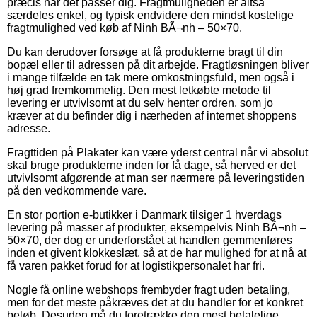
præcis når det passer dig. Fragtmuligheden er altså
særdeles enkel, og typisk endvidere den mindst kostelige
fragtmulighed ved køb af Ninh BÃ¬nh – 50×70.
Du kan derudover forsøge at få produkterne bragt til din
bopæl eller til adressen på dit arbejde. Fragtløsningen bliver
i mange tilfælde en tak mere omkostningsfuld, men også i
høj grad fremkommelig. Den mest letkøbte metode til
levering er utvivlsomt at du selv henter ordren, som jo
kræver at du befinder dig i nærheden af internet shoppens
adresse.
Fragttiden på Plakater kan være yderst central når vi absolut
skal bruge produkterne inden for få dage, så herved er det
utvivlsomt afgørende at man ser nærmere på leveringstiden
på den vedkommende vare.
En stor portion e-butikker i Danmark tilsiger 1 hverdags
levering på masser af produkter, eksempelvis Ninh BÃ¬nh –
50×70, der dog er underforstået at handlen gemmenføres
inden et givent klokkeslæt, så at de har mulighed for at nå at
få varen pakket forud for at logistikpersonalet har fri.
Nogle få online webshops frembyder fragt uden betaling,
men for det meste påkræves det at du handler for et konkret
beløb. Desuden må du foretrække den mest betalelige