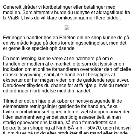
Generelt tilråder vi kortbetalinger eller betalinger med
mobilen. Som alternativ burde du udnytte et afdragstilbud fra
fx ViaBill, hvis du vil klare omkostningerne i flere bidder.
Før nogen handler hos en Peléton online shop kunne de på
en vis måde kigge på dens forretningsbetingelser, men det
er gerne ikke specielt ophidsende.
En nem løsning kunne være at se nærmere på om e-
handlen er medlem af e-mærket, eftersom det typisk er en
indikation om at online forhandleren overholder den officielle
danske lovgivning, samt at e-handlen tit besigtiges af
eksperter der har megen viden om de gældende regulativer.
Derudover tilbydes du chance for at få hjælp, hvis du møder
udfordringer i forbindelse med din handel.
Tilmed er det en hjælp at køber er hensynstagende til de
elementære retningslinjer gældende for handlen, f.eks.
hvilken ombytningsrettighed internet webshoppen anvender.
I den sammenhæng er det samtidig essesentielt, at man
stadig opbevarer ens faktura, så man fremadrettet kan
bekræfte sin shopping af Ninh BÃ¬nh – 50×70, uden hensyn
til om du er på udkig efter produkter til en mand eller kvinde.