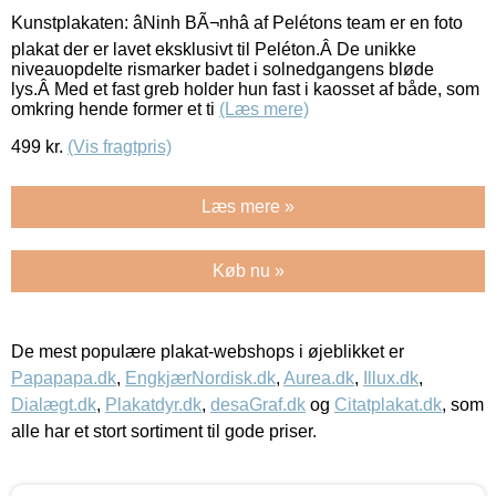
Kunstplakaten: âNinh BÃ¬nhâ af Pelétons team er en foto
plakat der er lavet eksklusivt til Peléton.Â De unikke
niveauopdelte rismarker badet i solnedgangens bløde
lys.Â Med et fast greb holder hun fast i kaosset af både, som
omkring hende former et ti
(Læs mere)
499
kr.
(Vis fragtpris)
Læs mere »
Køb nu »
De mest populære plakat-webshops i øjeblikket er
Papapapa.dk
,
EngkjærNordisk.dk
,
Aurea.dk
,
Illux.dk
,
Dialægt.dk
,
Plakatdyr.dk
,
desaGraf.dk
og
Citatplakat.dk
, som
alle har et stort sortiment til gode priser.