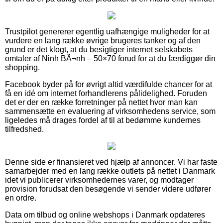
Trustpilot genererer egentlig uafhængige muligheder for at
vurdere en lang række øvrige brugeres tanker og af den
grund er det klogt, at du besigtiger internet selskabets
omtaler af Ninh BÃ¬nh – 50×70 forud for at du færdiggør din
shopping.
Facebook byder på for øvrigt altid værdifulde chancer for at
få en idé om internet forhandlerens pålidelighed. Foruden
det er der en række forretninger på nettet hvor man kan
sammensætte en evaluering af virksomhedens service, som
ligeledes må drages fordel af til at bedømme kundernes
tilfredshed.
Denne side er finansieret ved hjælp af annoncer. Vi har faste
samarbejder med en lang række outlets på nettet i Danmark
idet vi publicerer virksomhedernes varer, og modtager
provision forudsat den besøgende vi sender videre udfører
en ordre.
Data om tilbud og online webshops i Danmark opdateres