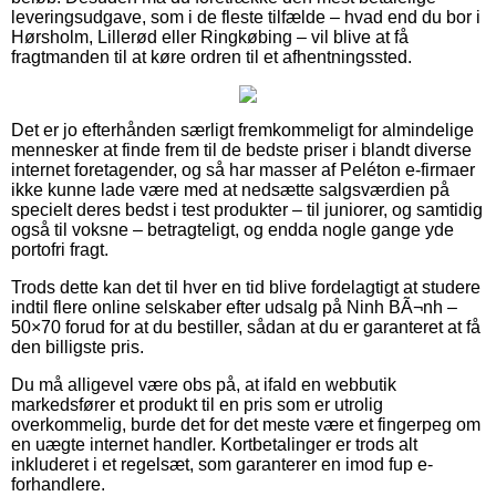
leveringsudgave, som i de fleste tilfælde – hvad end du bor i
Hørsholm, Lillerød eller Ringkøbing – vil blive at få
fragtmanden til at køre ordren til et afhentningssted.
Det er jo efterhånden særligt fremkommeligt for almindelige
mennesker at finde frem til de bedste priser i blandt diverse
internet foretagender, og så har masser af Peléton e-firmaer
ikke kunne lade være med at nedsætte salgsværdien på
specielt deres bedst i test produkter – til juniorer, og samtidig
også til voksne – betragteligt, og endda nogle gange yde
portofri fragt.
Trods dette kan det til hver en tid blive fordelagtigt at studere
indtil flere online selskaber efter udsalg på Ninh BÃ¬nh –
50×70 forud for at du bestiller, sådan at du er garanteret at få
den billigste pris.
Du må alligevel være obs på, at ifald en webbutik
markedsfører et produkt til en pris som er utrolig
overkommelig, burde det for det meste være et fingerpeg om
en uægte internet handler. Kortbetalinger er trods alt
inkluderet i et regelsæt, som garanterer en imod fup e-
forhandlere.