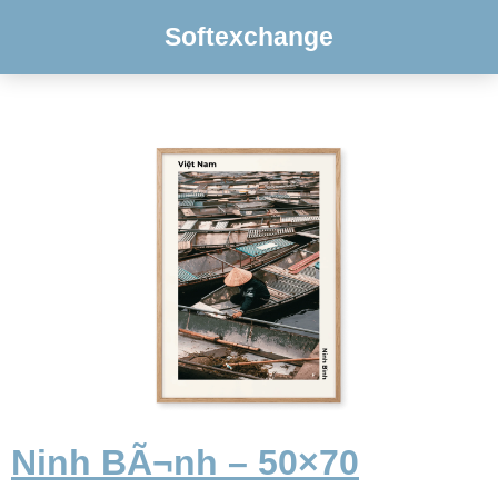
Softexchange
Ninh BÃ¬nh – 50×70