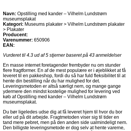
Navn:
Opstilling med kander – Vilhelm Lundstrøm
museumsplakat
Kategori:
Museums plakater > Vilhelm Lundstrøm plakater
> Plakater
Producent:
Varenummer:
650906
EAN:
Vurderet til
4.3
ud af 5 stjerner baseret på
43
anmeldelser
En masse internet foretagender frembyder nu om stunder
flere fragtformer. En af de mest populære er i øjeblikket at få
leveret til en pakkeshop, fordi du så har fuld fleksibilitet til at
hente din bestilling når du har mulighed for det.
Leveringsmetoden er altså særligt nem, og mange gange
ydermere den mindst kostelige mulighed for levering ved
køb af Opstilling med kander – Vilhelm Lundstrøm
museumsplakat.
Du bør ligeledes udse dig at få leveret hjem til hvor du bor
eller ud på dit arbejde. Fragtmetoden viser sig til tider en
tand mere pebret, men på den anden side ualmindeligt nem.
Den billigste leveringsmetode er dog selv at hente varerne,