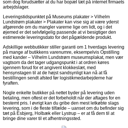
som dog forudsætter at du har bopæl tæt på internet firmaets
arbejdslager.
Leveringstidspunktet på Museums plakater > Vilhelm
Lundstrøm plakater > Plakater kan vise sig at være yderst
afgørende om du mangler varerne lige om lidt, og i det
øjemed er det selvfølgelig passende at vi besigtiger den
estimerede leveringsdato for det pågældende produkt.
Adskillige webbutikker stiller garanti om 1 hverdags levering
på mange af butikkens varenumre, eksempelvis Opstilling
med kander – Vilhelm Lundstrøm museumsplakat, men vær
vagtsom da det tager udgangspunkt i at ordren køres
igennem forud for et angivent klokkeslæt, med
hensynstagen til at de højst sandsynligt kan nå at få
bestillingen sendt afsted før logistikmedarbejderne har
fyraften.
Nogle enkelte butikker på nettet byder på levering uden
betaling, men oftest er det forbeholdt når der aftages for en
bestemt pris. I øvrigt kan du gribe den mest letkøbte slags
levering, som i de fleste tilfælde – uanset om du befinder sig
tæt på Esbjerg, Holbæk eller Lystrup – er at få dem til at
bringe dine varer til et afhentningssted.