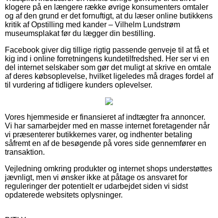
klogere på en længere række øvrige konsumenters omtaler
og af den grund er det fornuftigt, at du læser online butikkens
kritik af Opstilling med kander – Vilhelm Lundstrøm
museumsplakat før du lægger din bestilling.
Facebook giver dig tillige rigtig passende genveje til at få et
kig ind i online forretningens kundetilfredshed. Her ser vi en
del internet selskaber som gør det muligt at skrive en omtale
af deres købsoplevelse, hvilket ligeledes må drages fordel af
til vurdering af tidligere kunders oplevelser.
Vores hjemmeside er finansieret af indtægter fra annoncer.
Vi har samarbejder med en masse internet foretagender når
vi præsenterer butikkernes varer, og indhenter betaling
såfremt en af de besøgende på vores side gennemfører en
transaktion.
Vejledning omkring produkter og internet shops understøttes
jævnligt, men vi ønsker ikke at påtage os ansvaret for
reguleringer der potentielt er udarbejdet siden vi sidst
opdaterede websitets oplysninger.