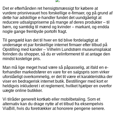
Det er efterhånden ret hensigtsmæssigt for købere at
vurdere prisniveauet hos forskellige e-firmaer, og på grund af
dette har adskillige e-handler fundet det uundgåeligt at
reducere udsalgspriserne på mange af deres produkter – til
børn, og samtidig til mænd og kvinder – markant, og endda
nogle gange frembyde portofri fragt.
Til gengæld kan det til hver en tid blive fordelagtigt at
undersøge et par forskellige internet firmaer efter tilbud på
Opstilling med kander – Vilhelm Lundstrøm museumsplakat
forinden du shopper, så du er velinformeret til at antage den
mindst kostelige pris.
Man må lige meget hvad være så påpasselig, at ifald en e-
forhandler markedsfører en vare for en salgspris som virker
uforståeligt overkommelig, er det tit være et karakteristika der
viser en bedragerisk internet butik. Bestillinger med kort er
heldigvis inkluderet i et reglement, hvilket hjælper en overfor
uægte online butikker.
Vi tilråder generelt kortkøb eller mobilbetaling. Som et
alternativ kan du drage nytte af et tilbud fra eksempelvis
ViaBill, hvis du foretrækker at honorere pengene senere.