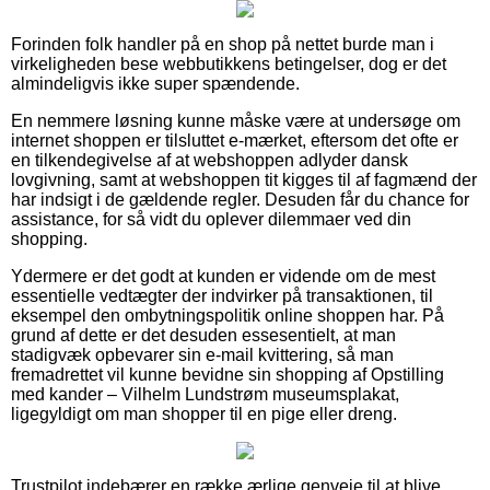
Forinden folk handler på en shop på nettet burde man i
virkeligheden bese webbutikkens betingelser, dog er det
almindeligvis ikke super spændende.
En nemmere løsning kunne måske være at undersøge om
internet shoppen er tilsluttet e-mærket, eftersom det ofte er
en tilkendegivelse af at webshoppen adlyder dansk
lovgivning, samt at webshoppen tit kigges til af fagmænd der
har indsigt i de gældende regler. Desuden får du chance for
assistance, for så vidt du oplever dilemmaer ved din
shopping.
Ydermere er det godt at kunden er vidende om de mest
essentielle vedtægter der indvirker på transaktionen, til
eksempel den ombytningspolitik online shoppen har. På
grund af dette er det desuden essesentielt, at man
stadigvæk opbevarer sin e-mail kvittering, så man
fremadrettet vil kunne bevidne sin shopping af Opstilling
med kander – Vilhelm Lundstrøm museumsplakat,
ligegyldigt om man shopper til en pige eller dreng.
Trustpilot indebærer en række ærlige genveje til at blive