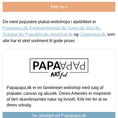
Køb nu »
De mest populære plakat-webshops i øjeblikket er
Papapapa.dk
,
EngkjærNordisk.dk
,
Aurea.dk
,
Illux.dk
,
Dialægt.dk
,
Plakatdyr.dk
,
desaGraf.dk
og
Citatplakat.dk
, som
alle har et stort sortiment til gode priser.
Papapapa.dk er en familieejet webshop med salg af
plakater, canvas og akustik. Deres Artworks er inspireret
af den skandinaviske natur og livsstil. Klik her for at se
deres udvalg.
Se udvalget på Papapapa.dk