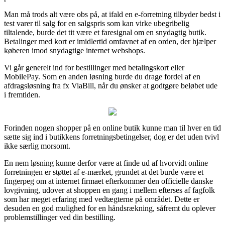
Man må trods alt være obs på, at ifald en e-forretning tilbyder bedst i
test varer til salg for en salgspris som kan virke ubegribelig
tiltalende, burde det tit være et faresignal om en snydagtig butik.
Betalinger med kort er imidlertid omfavnet af en orden, der hjælper
køberen imod snydagtige internet webshops.
Vi går generelt ind for bestillinger med betalingskort eller
MobilePay. Som en anden løsning burde du drage fordel af en
afdragsløsning fra fx ViaBill, når du ønsker at godtgøre beløbet ude
i fremtiden.
Forinden nogen shopper på en online butik kunne man til hver en tid
sætte sig ind i butikkens forretningsbetingelser, dog er det uden tvivl
ikke særlig morsomt.
En nem løsning kunne derfor være at finde ud af hvorvidt online
forretningen er støttet af e-mærket, grundet at det burde være et
fingerpeg om at internet firmaet efterkommer den officielle danske
lovgivning, udover at shoppen en gang i mellem efterses af fagfolk
som har meget erfaring med vedtægterne på området. Dette er
desuden en god mulighed for en håndsrækning, såfremt du oplever
problemstillinger ved din bestilling.