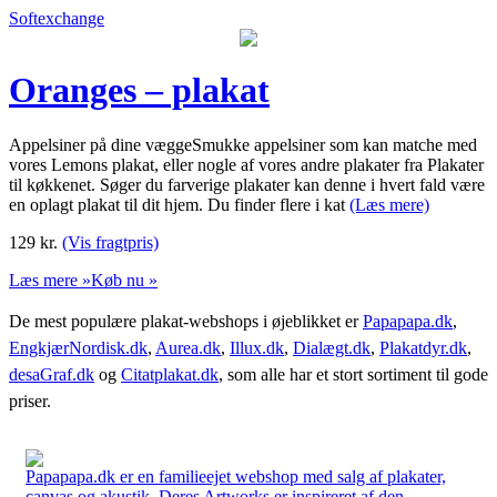
Softexchange
Oranges – plakat
Appelsiner på dine væggeSmukke appelsiner som kan matche med
vores Lemons plakat, eller nogle af vores andre plakater fra Plakater
til køkkenet. Søger du farverige plakater kan denne i hvert fald være
en oplagt plakat til dit hjem. Du finder flere i kat
(Læs mere)
129
kr.
(Vis fragtpris)
Læs mere »
Køb nu »
De mest populære plakat-webshops i øjeblikket er
Papapapa.dk
,
EngkjærNordisk.dk
,
Aurea.dk
,
Illux.dk
,
Dialægt.dk
,
Plakatdyr.dk
,
desaGraf.dk
og
Citatplakat.dk
, som alle har et stort sortiment til gode
priser.
Papapapa.dk er en familieejet webshop med salg af plakater,
canvas og akustik. Deres Artworks er inspireret af den