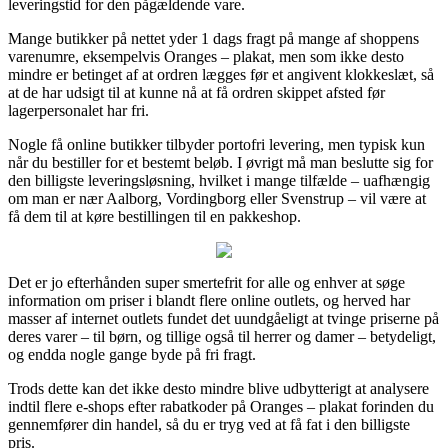
leveringstid for den pågældende vare.
Mange butikker på nettet yder 1 dags fragt på mange af shoppens
varenumre, eksempelvis Oranges – plakat, men som ikke desto
mindre er betinget af at ordren lægges før et angivent klokkeslæt, så
at de har udsigt til at kunne nå at få ordren skippet afsted før
lagerpersonalet har fri.
Nogle få online butikker tilbyder portofri levering, men typisk kun
når du bestiller for et bestemt beløb. I øvrigt må man beslutte sig for
den billigste leveringsløsning, hvilket i mange tilfælde – uafhængig
om man er nær Aalborg, Vordingborg eller Svenstrup – vil være at
få dem til at køre bestillingen til en pakkeshop.
Det er jo efterhånden super smertefrit for alle og enhver at søge
information om priser i blandt flere online outlets, og herved har
masser af internet outlets fundet det uundgåeligt at tvinge priserne på
deres varer – til børn, og tillige også til herrer og damer – betydeligt,
og endda nogle gange byde på fri fragt.
Trods dette kan det ikke desto mindre blive udbytterigt at analysere
indtil flere e-shops efter rabatkoder på Oranges – plakat forinden du
gennemfører din handel, så du er tryg ved at få fat i den billigste
pris.