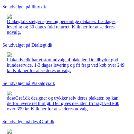
Se udvalget på Illux.dk
Dialægt.dk sælger sjove og personlige plakater. 1-3 dages
levering og 30 dages fuld returret. Klik her for at se deres
udvalg.
Se udvalget på Dialægt.dk
Plakatdyr.dk har et stort udvalg af plakater. De tilbyder god
kundeservice, 1-3 dages levering og fri fragt ved køb over 249
kr. Klik her for at se deres udvalg.
Se udvalget på Plakatdyr.dk
desaGraf.dk designer og trykker selv deres plakater, og kan
derfor levere ret hurtigt. Der gives desuden fri fragt ved køb
over 399 kr. Klik her for at se deres udvalg.
Se udvalget på desaGraf.dk