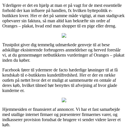
Yderligere er det en hjælp at man er på vagt for de mest essentielle
forhold der kan influere på handlen, fx hvilken byttepolitik e-
butikken lover. Her er det på samme måde vigtigt, at man stadigvæk
opbevarer sin faktura, så man altid kan bekræfte sin ordre af
Oranges – plakat, hvad end man shopper til en pige eller dreng.
Trustpilot giver dig temmelig udmærkede genveje til at bese
adskillige eksisterende forbrugeres anmeldelser og herved foreslår
vi, at du gennemsøger netbutikkens vurderinger af Oranges – plakat
inden du køber.
Facebook fører til ydermere de facto hæderlige løsninger til at få
kendskab til e-butikkens kundetilfredshed. Her er der en række
outlets på nettet hvor det er muligt at sammensætte en omtale af
deres køb, hvilket tilmed bør benyttes til afvejning af hvor glade
kunderne er.
Hjemmesiden er finansieret af annoncer. Vi har et fast samarbejde
med utallige internet firmaer og præsenterer firmaernes varer, og
indkasserer provision forudsat de brugere vi sender videre laver et
køb.