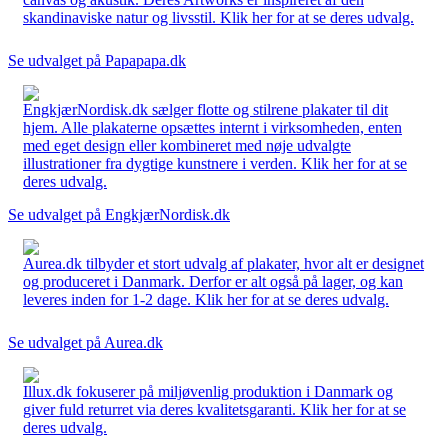
skandinaviske natur og livsstil. Klik her for at se deres udvalg.
Se udvalget på Papapapa.dk
EngkjærNordisk.dk sælger flotte og stilrene plakater til dit
hjem. Alle plakaterne opsættes internt i virksomheden, enten
med eget design eller kombineret med nøje udvalgte
illustrationer fra dygtige kunstnere i verden. Klik her for at se
deres udvalg.
Se udvalget på EngkjærNordisk.dk
Aurea.dk tilbyder et stort udvalg af plakater, hvor alt er designet
og produceret i Danmark. Derfor er alt også på lager, og kan
leveres inden for 1-2 dage. Klik her for at se deres udvalg.
Se udvalget på Aurea.dk
Illux.dk fokuserer på miljøvenlig produktion i Danmark og
giver fuld returret via deres kvalitetsgaranti. Klik her for at se
deres udvalg.