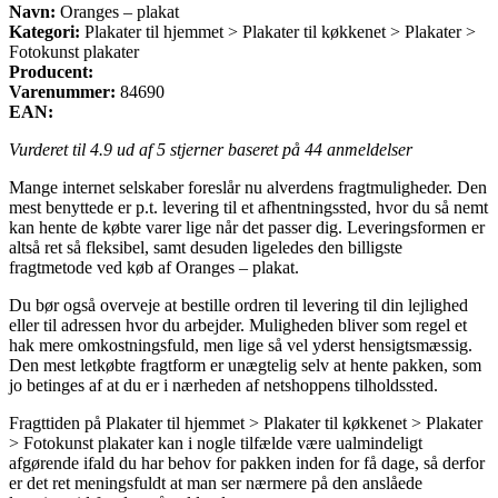
Navn:
Oranges – plakat
Kategori:
Plakater til hjemmet > Plakater til køkkenet > Plakater >
Fotokunst plakater
Producent:
Varenummer:
84690
EAN:
Vurderet til
4.9
ud af 5 stjerner baseret på
44
anmeldelser
Mange internet selskaber foreslår nu alverdens fragtmuligheder. Den
mest benyttede er p.t. levering til et afhentningssted, hvor du så nemt
kan hente de købte varer lige når det passer dig. Leveringsformen er
altså ret så fleksibel, samt desuden ligeledes den billigste
fragtmetode ved køb af Oranges – plakat.
Du bør også overveje at bestille ordren til levering til din lejlighed
eller til adressen hvor du arbejder. Muligheden bliver som regel et
hak mere omkostningsfuld, men lige så vel yderst hensigtsmæssig.
Den mest letkøbte fragtform er unægtelig selv at hente pakken, som
jo betinges af at du er i nærheden af netshoppens tilholdssted.
Fragttiden på Plakater til hjemmet > Plakater til køkkenet > Plakater
> Fotokunst plakater kan i nogle tilfælde være ualmindeligt
afgørende ifald du har behov for pakken inden for få dage, så derfor
er det ret meningsfuldt at man ser nærmere på den anslåede