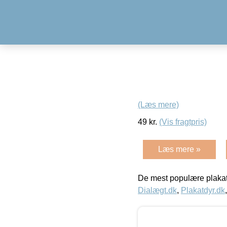
(Læs mere)
49
kr.
(Vis fragtpris)
Læs mere »
De mest populære plakat
Dialægt.dk
,
Plakatdyr.dk