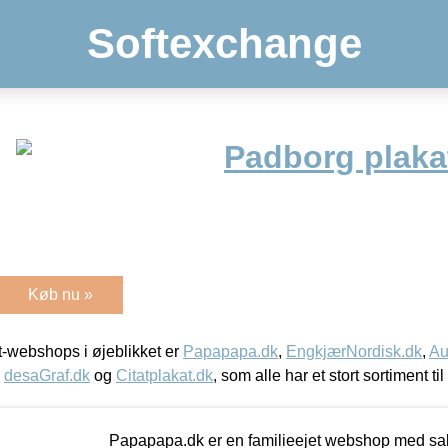
Softexchange
Padborg plaka
Køb nu »
-webshops i øjeblikket er
Papapapa.dk
,
EngkjærNordisk.dk
,
Au
,
desaGraf.dk
og
Citatplakat.dk
, som alle har et stort sortiment ti
Papapapa.dk er en familieejet webshop med salg