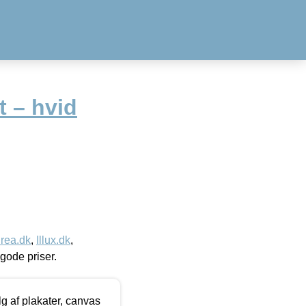
t – hvid
rea.dk
,
Illux.dk
,
l gode priser.
 af plakater, canvas