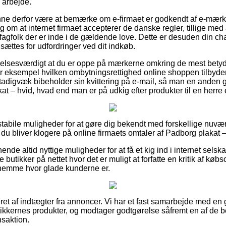
 arbejde.
e derfor være at bemærke om e-firmaet er godkendt af e-mærke
ng om at internet firmaet accepterer de danske regler, tillige m
fagfolk der er inde i de gældende love. Dette er desuden din ch
ættes for udfordringer ved dit indkøb.
lelsesværdigt at du er oppe på mærkerne omkring de mest betyd
or eksempel hvilken ombytningsrettighed online shoppen tilbyder.
 stadigvæk bibeholder sin kvittering på e-mail, så man en anden 
kat – hvid, hvad end man er på udkig efter produkter til en herre
t stabile muligheder for at gøre dig bekendt med forskellige nu
at du bliver klogere på online firmaets omtaler af Padborg plakat 
ende altid nyttige muligheder for at få et kig ind i internet sels
utikker på nettet hvor det er muligt at forfatte en kritik af købso
rnemme hvor glade kunderne er.
et af indtægter fra annoncer. Vi har et fast samarbejde med en g
butikkernes produkter, og modtager godtgørelse såfremt en af de
saktion.