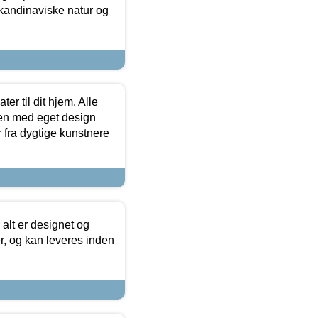
skandinaviske natur og
er til dit hjem. Alle
ten med eget design
r fra dygtige kunstnere
 alt er designet og
r, og kan leveres inden