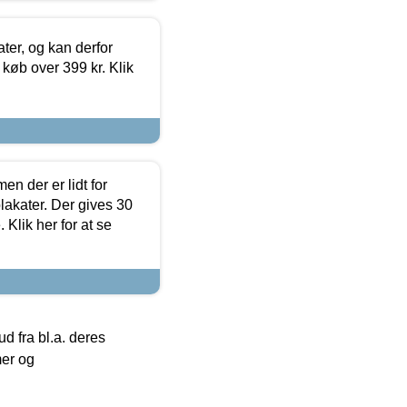
ter, og kan derfor
d køb over 399 kr. Klik
en der er lidt for
lakater. Der gives 30
Klik her for at se
 fra bl.a. deres
mer og