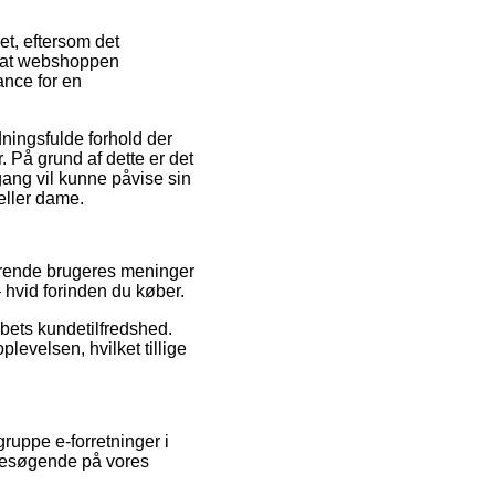
t, eftersom det
ed at webshoppen
ance for en
ningsfulde forhold der
 På grund af dette er det
gang vil kunne påvise sin
 eller dame.
værende brugeres meninger
– hvid forinden du køber.
kabets kundetilfredshed.
plevelsen, hvilket tillige
ruppe e-forretninger i
 besøgende på vores