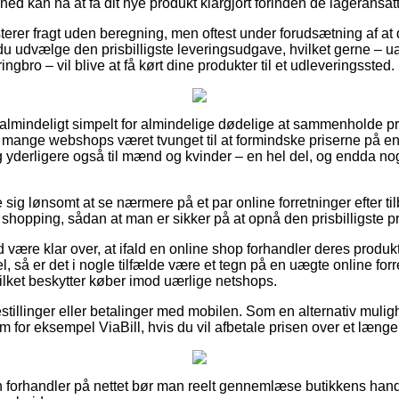
ed kan nå at få dit nye produkt klargjort forinden de lageransatte 
rer fragt uden beregning, men oftest under forudsætning af at 
du udvælge den prisbilligste leveringsudgave, hvilket gerne – u
ingbro – vil blive at få kørt dine produkter til et udleveringssted.
ualmindeligt simpelt for almindelige dødelige at sammenholde pri
har mange webshops været tvunget til at formindske priserne på e
 og yderligere også til mænd og kvinder – en hel del, og endda no
e sig lønsomt at se nærmere på et par online forretninger efter t
 shopping, sådan at man er sikker på at opnå den prisbilligste pr
være klar over, at ifald en online shop forhandler deres produkt
 så er det i nogle tilfælde være et tegn på en uægte online forr
vilket beskytter køber imod uærlige netshops.
tbestillinger eller betalinger med mobilen. Som en alternativ mu
 for eksempel ViaBill, hvis du vil afbetale prisen over et længe
en forhandler på nettet bør man reelt gennemlæse butikkens hand