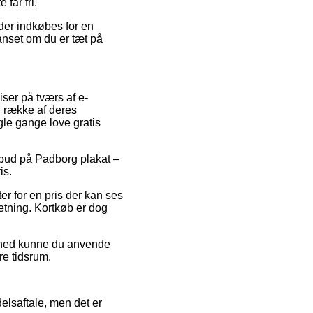
får fri.
der indkøbes for en
anset om du er tæt på
ser på tværs af e-
n række af deres
gle gange love gratis
ilbud på Padborg plakat –
is.
er for en pris der kan ses
etning. Kortkøb er dog
lighed kunne du anvende
re tidsrum.
elsaftale, men det er