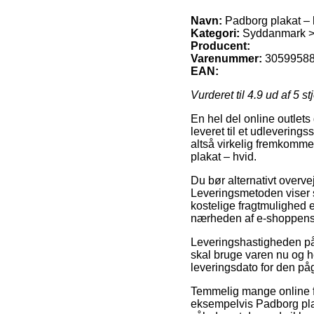
Navn:
Padborg plakat – 
Kategori:
Syddanmark >
Producent:
Varenummer:
3059958
EAN:
Vurderet til
4.9
ud af 5 st
En hel del online outlets
leveret til et udlevering
altså virkelig fremkomm
plakat – hvid.
Du bør alternativt overvej
Leveringsmetoden viser 
kostelige fragtmulighed 
nærheden af e-shoppens
Leveringshastigheden på
skal bruge varen nu og h
leveringsdato for den p
Temmelig mange online f
eksempelvis Padborg plak