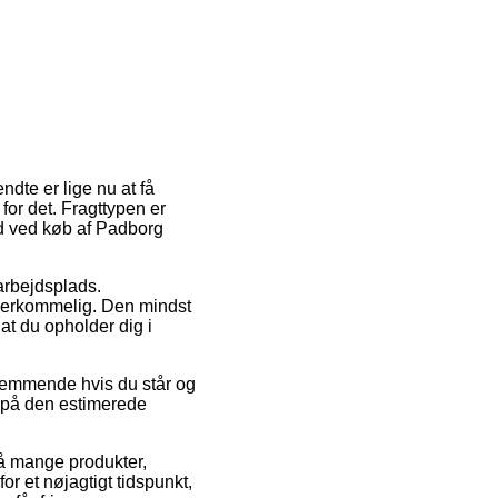
ndte er lige nu at få
for det. Fragttypen er
d ved køb af Padborg
 arbejdsplads.
overkommelig. Den mindst
at du opholder dig i
temmende hvis du står og
e på den estimerede
å mange produkter,
r et nøjagtigt tidspunkt,