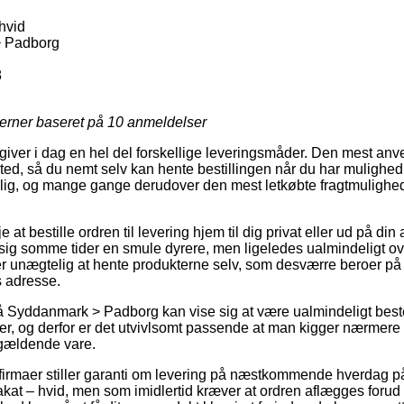
hvid
 Padborg
8
jerner baseret på
10
anmeldelser
 giver i dag en hel del forskellige leveringsmåder. Den mest anve
ssted, så du nemt selv kan hente bestillingen når du har mulighed 
elig, og mange gange derudover den mest letkøbte fragtmulighe
e at bestille ordren til levering hjem til dig privat eller ud på din
sig somme tider en smule dyrere, men ligeledes ualmindeligt 
er unægtelig at hente produkterne selv, som desværre beroer på 
 adresse.
 Syddanmark > Padborg kan vise sig at være ualmindeligt bes
er, og derfor er det utvivlsomt passende at man kigger nærmer
ågældende vare.
irmaer stiller garanti om levering på næstkommende hverdag p
at – hvid, men som imidlertid kræver at ordren aflægges forud fo