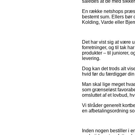
således at de med sikkerh
En række netshops præste
bestemt sum. Ellers bør 
Kolding, Varde eller Bjerr
Det har vist sig at være 
forretninger, og til tak 
produkter – til juniorer,
levering.
Dog kan det trods alt vis
hvid før du færdiggør din
Man skal lige meget hvad 
som grænseløst favorabel,
omsluttet af et lovbud, h
Vi tilråder generelt kor
en afbetalingsordning som
Inden nogen bestiller i 