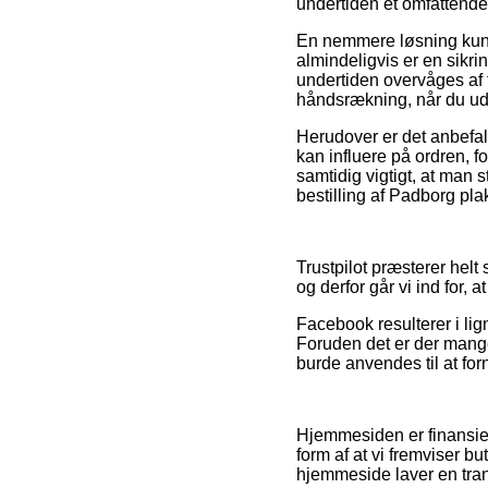
undertiden et omfattende
En nemmere løsning kunn
almindeligvis er en sikri
undertiden overvåges af 
håndsrækning, når du uds
Herudover er det anbefa
kan influere på ordren, f
samtidig vigtigt, at man
bestilling af Padborg pla
Trustpilot præsterer hel
og derfor går vi ind for, 
Facebook resulterer i lign
Foruden det er der mange b
burde anvendes til at fo
Hjemmesiden er finansier
form af at vi fremviser 
hjemmeside laver en tran