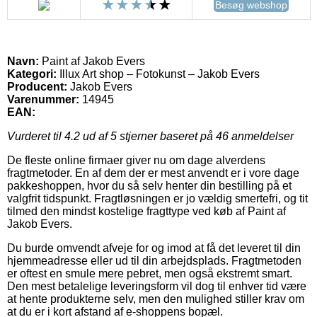
Besøg webshop
Navn:
Paint af Jakob Evers
Kategori:
Illux Art shop – Fotokunst – Jakob Evers
Producent:
Jakob Evers
Varenummer:
14945
EAN:
Vurderet til
4.2
ud af 5 stjerner baseret på
46
anmeldelser
De fleste online firmaer giver nu om dage alverdens
fragtmetoder. En af dem der er mest anvendt er i vore dage
pakkeshoppen, hvor du så selv henter din bestilling på et
valgfrit tidspunkt. Fragtløsningen er jo vældig smertefri, og tit
tilmed den mindst kostelige fragttype ved køb af Paint af
Jakob Evers.
Du burde omvendt afveje for og imod at få det leveret til din
hjemmeadresse eller ud til din arbejdsplads. Fragtmetoden
er oftest en smule mere pebret, men også ekstremt smart.
Den mest betalelige leveringsform vil dog til enhver tid være
at hente produkterne selv, men den mulighed stiller krav om
at du er i kort afstand af e-shoppens bopæl.