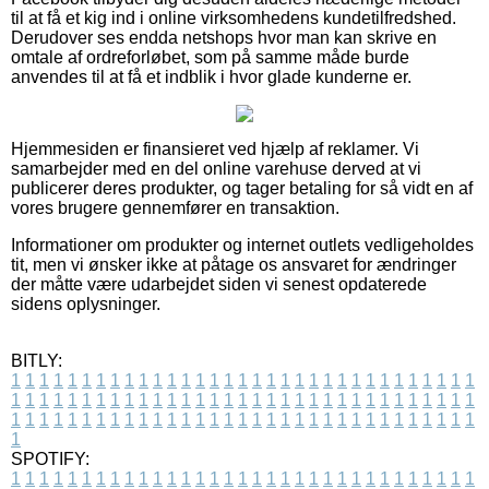
til at få et kig ind i online virksomhedens kundetilfredshed.
Derudover ses endda netshops hvor man kan skrive en
omtale af ordreforløbet, som på samme måde burde
anvendes til at få et indblik i hvor glade kunderne er.
Hjemmesiden er finansieret ved hjælp af reklamer. Vi
samarbejder med en del online varehuse derved at vi
publicerer deres produkter, og tager betaling for så vidt en af
vores brugere gennemfører en transaktion.
Informationer om produkter og internet outlets vedligeholdes
tit, men vi ønsker ikke at påtage os ansvaret for ændringer
der måtte være udarbejdet siden vi senest opdaterede
sidens oplysninger.
BITLY:
1
1
1
1
1
1
1
1
1
1
1
1
1
1
1
1
1
1
1
1
1
1
1
1
1
1
1
1
1
1
1
1
1
1
1
1
1
1
1
1
1
1
1
1
1
1
1
1
1
1
1
1
1
1
1
1
1
1
1
1
1
1
1
1
1
1
1
1
1
1
1
1
1
1
1
1
1
1
1
1
1
1
1
1
1
1
1
1
1
1
1
1
1
1
1
1
1
1
1
1
SPOTIFY:
1
1
1
1
1
1
1
1
1
1
1
1
1
1
1
1
1
1
1
1
1
1
1
1
1
1
1
1
1
1
1
1
1