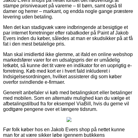
Jakob Evers shops på nettet fundet det nødvendigt at
stampe prisniveauet på varerne – til børn, samt også til
damer og herrer – markant, og endda nogle gange præstere
levering uden betaling.
Men det kan stadigvæk være indbringende at besigtige et
par internet forretninger efter rabatkoder på Paint af Jakob
Evers inden du køber, således at man er skudsikker på at få
fat i den mest betalelige pris.
Man skal imidlertid ikke glemme, at ifald en online webshop
markedsfører varer for en udsalgspris der er umådelig
letkøbt, så kunne det tit være en indikator for en uoprigtig e-
forretning. Køb med kort er i hvert fald inkluderet i
Indsigelsesordningen, hvilket assisterer dig som køber
overfor svindlende e-firmaer.
Generelt anbefaler vi køb med betalingskort eller betalinger
med mobilen. Som en alternativ mulighed kan du vælge et
afbetalingstilbud fra for eksempel ViaBill, hvis du gerne vil
godtgøre pengene over et længere tidsrum.
Før folk køber hos en Jakob Evers shop på nettet kunne
man for at være sikker løbe igennem butikkens