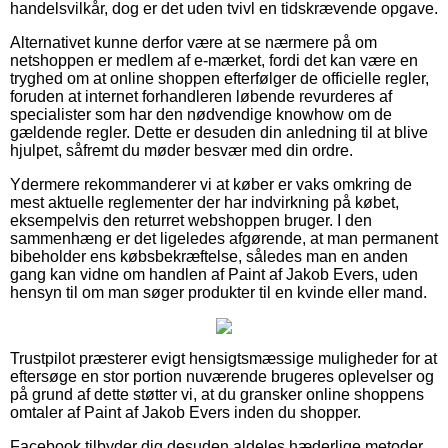
handelsvilkår, dog er det uden tvivl en tidskrævende opgave.
Alternativet kunne derfor være at se nærmere på om
netshoppen er medlem af e-mærket, fordi det kan være en
tryghed om at online shoppen efterfølger de officielle regler,
foruden at internet forhandleren løbende revurderes af
specialister som har den nødvendige knowhow om de
gældende regler. Dette er desuden din anledning til at blive
hjulpet, såfremt du møder besvær med din ordre.
Ydermere rekommanderer vi at køber er vaks omkring de
mest aktuelle reglementer der har indvirkning på købet,
eksempelvis den returret webshoppen bruger. I den
sammenhæng er det ligeledes afgørende, at man permanent
bibeholder ens købsbekræftelse, således man en anden
gang kan vidne om handlen af Paint af Jakob Evers, uden
hensyn til om man søger produkter til en kvinde eller mand.
Trustpilot præsterer evigt hensigtsmæssige muligheder for at
eftersøge en stor portion nuværende brugeres oplevelser og
på grund af dette støtter vi, at du gransker online shoppens
omtaler af Paint af Jakob Evers inden du shopper.
Facebook tilbyder dig desuden aldeles hæderlige metoder