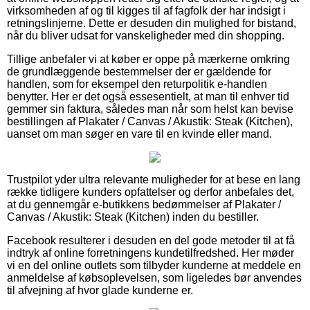
virksomheden af og til kigges til af fagfolk der har indsigt i
retningslinjerne. Dette er desuden din mulighed for bistand,
når du bliver udsat for vanskeligheder med din shopping.
Tillige anbefaler vi at køber er oppe på mærkerne omkring
de grundlæggende bestemmelser der er gældende for
handlen, som for eksempel den returpolitik e-handlen
benytter. Her er det også essesentielt, at man til enhver tid
gemmer sin faktura, således man når som helst kan bevise
bestillingen af Plakater / Canvas / Akustik: Steak (Kitchen),
uanset om man søger en vare til en kvinde eller mand.
Trustpilot yder ultra relevante muligheder for at bese en lang
række tidligere kunders opfattelser og derfor anbefales det,
at du gennemgår e-butikkens bedømmelser af Plakater /
Canvas / Akustik: Steak (Kitchen) inden du bestiller.
Facebook resulterer i desuden en del gode metoder til at få
indtryk af online forretningens kundetilfredshed. Her møder
vi en del online outlets som tilbyder kunderne at meddele en
anmeldelse af købsoplevelsen, som ligeledes bør anvendes
til afvejning af hvor glade kunderne er.