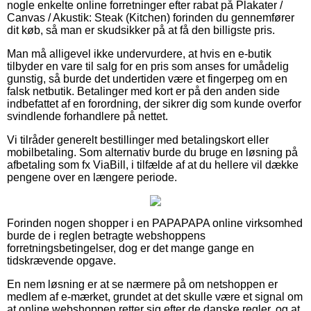
nogle enkelte online forretninger efter rabat på Plakater /
Canvas / Akustik: Steak (Kitchen) forinden du gennemfører
dit køb, så man er skudsikker på at få den billigste pris.
Man må alligevel ikke undervurdere, at hvis en e-butik
tilbyder en vare til salg for en pris som anses for umådelig
gunstig, så burde det undertiden være et fingerpeg om en
falsk netbutik. Betalinger med kort er på den anden side
indbefattet af en forordning, der sikrer dig som kunde overfor
svindlende forhandlere på nettet.
Vi tilråder generelt bestillinger med betalingskort eller
mobilbetaling. Som alternativ burde du bruge en løsning på
afbetaling som fx ViaBill, i tilfælde af at du hellere vil dække
pengene over en længere periode.
Forinden nogen shopper i en PAPAPAPA online virksomhed
burde de i reglen betragte webshoppens
forretningsbetingelser, dog er det mange gange en
tidskrævende opgave.
En nem løsning er at se nærmere på om netshoppen er
medlem af e-mærket, grundet at det skulle være et signal om
at online webshoppen retter sig efter de danske regler, og at