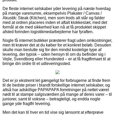
De fleste internet selskaber yder levering på næste hverdag
på mange varenumre, eksempelvis Plakater / Canvas /
Akustik: Steak (Kitchen), men som trods alt står og falder
med at ordren placeres inden et aftalt klokkeslæt, med det
formål at de med sikkerhed kan nå at få produktet skippet
afsted forinden logistikmedarbejderne har fyraften.
Nogle få internet butikker præsterer fragt uden omkostninger,
men tit kræver det at du køber for et konkret beløb. Desuden
skulle man beslutte sig for den mindst kostelige type af
levering, der typisk – uden hensyn til om du befinder sig i
Vejle, Svendborg eller Hundested – er at få fragtfirmaet til at
bringe din ordre til et udleveringssted.
Det er jo ekstremt let gængeligt for forbrugerne at finde frem
til de bedste priser i blandt forskellige internet selskaber, og
altså har adskillige PAPAPAPA forretninger på nettet været
nødt til at stampe salgsværdien på mange af deres varer – til
juniorer, samt til voksne – betragteligt, og endda nogle
gange yde fragtfri levering.
Men det kan til hver en tid vise sig lønsomt at efterprøve