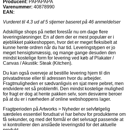
Producent:
PAPAPAPA
Varenummer:
40878990
EAN:
Vurderet til
4.3
ud af 5 stjerner baseret på
46
anmeldelser
Adskillige shops på nettet foreslår nu om dage flere
leveringsløsninger. En af dem der er mest populær er i
øjeblikket pakkeshoppen, hvor det er meget fleksibelt at
kunne hente ordren når du har tid. Leveringstypen er jo
meget hensigtsmæssig, og mange gange desuden den
mindst kostelige form for levering ved køb af Plakater /
Canvas / Akustik: Steak (Kitchen).
Du kan også overveje at bestille levering hjem til din
privatadresse eller til adressen hvor du arbejder.
Fragtmuligheden er sædvanligvis en sjat mere pebret, men
endvidere ret så problemfri. Den mindst kostelige mulighed
for fragt er dog at hente pakken selv, som desværre beroer
på at du er i nærheden af online webshoppens lager.
Fragtperioden på Artworks > Nyheder er selvfølgelig
særdeles essentiel forudsat vi har behov for produkterne om
få sekunder, og med det formål er det selvsagt passende at
vi kontrollerer den anslåede leveringstid for det aktuelle
produkt.