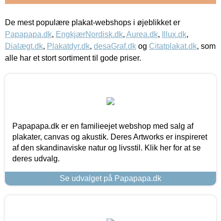
De mest populære plakat-webshops i øjeblikket er
Papapapa.dk
,
EngkjærNordisk.dk
,
Aurea.dk
,
Illux.dk
,
Dialægt.dk
,
Plakatdyr.dk
,
desaGraf.dk
og
Citatplakat.dk
, som
alle har et stort sortiment til gode priser.
Papapapa.dk er en familieejet webshop med salg af
plakater, canvas og akustik. Deres Artworks er inspireret
af den skandinaviske natur og livsstil. Klik her for at se
deres udvalg.
Se udvalget på Papapapa.dk