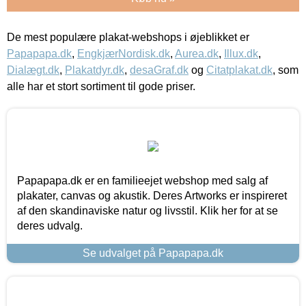
De mest populære plakat-webshops i øjeblikket er
Papapapa.dk
,
EngkjærNordisk.dk
,
Aurea.dk
,
Illux.dk
,
Dialægt.dk
,
Plakatdyr.dk
,
desaGraf.dk
og
Citatplakat.dk
, som
alle har et stort sortiment til gode priser.
Papapapa.dk er en familieejet webshop med salg af
plakater, canvas og akustik. Deres Artworks er inspireret
af den skandinaviske natur og livsstil. Klik her for at se
deres udvalg.
Se udvalget på Papapapa.dk