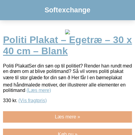
Softexchange
Politi Plakat – Egetræ – 30 x
40 cm – Blank
Politi PlakatSer din søn op til politiet? Render han rundt med
en drøm om at blive politimand? Så vil vores politi plakat
være til stor glæde for din søn ð Her får I en børneplakat
med håndmalede motiver, der illustrerer alle elementer en
politimand
(Læs mere)
330
kr.
(Vis fragtpris)
Læs mere »
Køb nu »