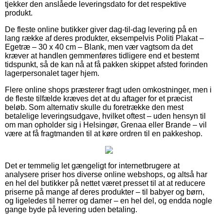
tjekker den anslåede leveringsdato for det respektive
produkt.
De fleste online butikker giver dag-til-dag levering på en
lang række af deres produkter, eksempelvis Politi Plakat –
Egetræ – 30 x 40 cm – Blank, men vær vagtsom da det
kræver at handlen gemmenføres tidligere end et bestemt
tidspunkt, så de kan nå at få pakken skippet afsted forinden
lagerpersonalet tager hjem.
Flere online shops præsterer fragt uden omkostninger, men i
de fleste tilfælde kræves det at du aftager for et præcist
beløb. Som alternativ skulle du foretrække den mest
betalelige leveringsudgave, hvilket oftest – uden hensyn til
om man opholder sig i Helsingør, Grenaa eller Brande – vil
være at få fragtmanden til at køre ordren til en pakkeshop.
Det er temmelig let gængeligt for internetbrugere at
analysere priser hos diverse online webshops, og altså har
en hel del butikker på nettet været presset til at at reducere
priserne på mange af deres produkter – til babyer og børn,
og ligeledes til herrer og damer – en hel del, og endda nogle
gange byde på levering uden betaling.