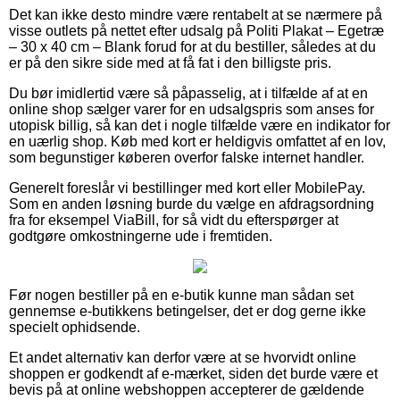
Det kan ikke desto mindre være rentabelt at se nærmere på
visse outlets på nettet efter udsalg på Politi Plakat – Egetræ
– 30 x 40 cm – Blank forud for at du bestiller, således at du
er på den sikre side med at få fat i den billigste pris.
Du bør imidlertid være så påpasselig, at i tilfælde af at en
online shop sælger varer for en udsalgspris som anses for
utopisk billig, så kan det i nogle tilfælde være en indikator for
en uærlig shop. Køb med kort er heldigvis omfattet af en lov,
som begunstiger køberen overfor falske internet handler.
Generelt foreslår vi bestillinger med kort eller MobilePay.
Som en anden løsning burde du vælge en afdragsordning
fra for eksempel ViaBill, for så vidt du efterspørger at
godtgøre omkostningerne ude i fremtiden.
Før nogen bestiller på en e-butik kunne man sådan set
gennemse e-butikkens betingelser, det er dog gerne ikke
specielt ophidsende.
Et andet alternativ kan derfor være at se hvorvidt online
shoppen er godkendt af e-mærket, siden det burde være et
bevis på at online webshoppen accepterer de gældende