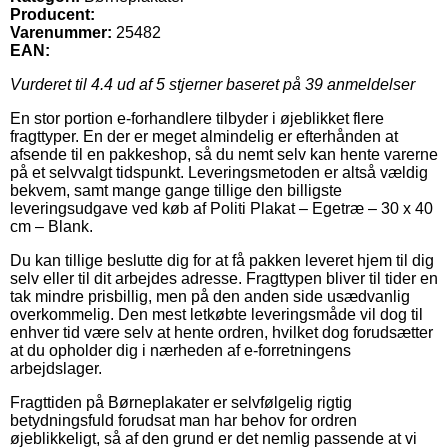
Producent:
Varenummer:
25482
EAN:
Vurderet til
4.4
ud af 5 stjerner baseret på
39
anmeldelser
En stor portion e-forhandlere tilbyder i øjeblikket flere
fragttyper. En der er meget almindelig er efterhånden at
afsende til en pakkeshop, så du nemt selv kan hente varerne
på et selvvalgt tidspunkt. Leveringsmetoden er altså vældig
bekvem, samt mange gange tillige den billigste
leveringsudgave ved køb af Politi Plakat – Egetræ – 30 x 40
cm – Blank.
Du kan tillige beslutte dig for at få pakken leveret hjem til dig
selv eller til dit arbejdes adresse. Fragttypen bliver til tider en
tak mindre prisbillig, men på den anden side usædvanlig
overkommelig. Den mest letkøbte leveringsmåde vil dog til
enhver tid være selv at hente ordren, hvilket dog forudsætter
at du opholder dig i nærheden af e-forretningens
arbejdslager.
Fragttiden på Børneplakater er selvfølgelig rigtig
betydningsfuld forudsat man har behov for ordren
øjeblikkeligt, så af den grund er det nemlig passende at vi