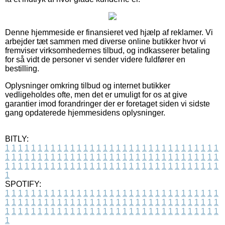
Denne hjemmeside er finansieret ved hjælp af reklamer. Vi
arbejder tæt sammen med diverse online butikker hvor vi
fremviser virksomhedernes tilbud, og indkasserer betaling
for så vidt de personer vi sender videre fuldfører en
bestilling.
Oplysninger omkring tilbud og internet butikker
vedligeholdes ofte, men det er umuligt for os at give
garantier imod forandringer der er foretaget siden vi sidste
gang opdaterede hjemmesidens oplysninger.
BITLY:
1
1
1
1
1
1
1
1
1
1
1
1
1
1
1
1
1
1
1
1
1
1
1
1
1
1
1
1
1
1
1
1
1
1
1
1
1
1
1
1
1
1
1
1
1
1
1
1
1
1
1
1
1
1
1
1
1
1
1
1
1
1
1
1
1
1
1
1
1
1
1
1
1
1
1
1
1
1
1
1
1
1
1
1
1
1
1
1
1
1
1
1
1
1
1
1
1
1
1
1
SPOTIFY:
1
1
1
1
1
1
1
1
1
1
1
1
1
1
1
1
1
1
1
1
1
1
1
1
1
1
1
1
1
1
1
1
1
1
1
1
1
1
1
1
1
1
1
1
1
1
1
1
1
1
1
1
1
1
1
1
1
1
1
1
1
1
1
1
1
1
1
1
1
1
1
1
1
1
1
1
1
1
1
1
1
1
1
1
1
1
1
1
1
1
1
1
1
1
1
1
1
1
1
1