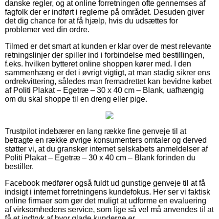
danske regler, og at online forretningen ofte gennemses af
fagfolk der er indført i reglerne på området. Desuden giver
det dig chance for at få hjælp, hvis du udsættes for
problemer ved din ordre.
Tilmed er det smart at kunden er klar over de mest relevante
retningslinjer der spiller ind i forbindelse med bestillingen,
f.eks. hvilken bytteret online shoppen kører med. I den
sammenhæng er det i øvrigt vigtigt, at man stadig sikrer ens
ordrekvittering, således man fremadrettet kan bevidne købet
af Politi Plakat – Egetræ – 30 x 40 cm – Blank, uafhængig
om du skal shoppe til en dreng eller pige.
Trustpilot indebærer en lang række fine genveje til at
betragte en række øvrige konsumenters omtaler og derved
støtter vi, at du gransker internet selskabets anmeldelser af
Politi Plakat – Egetræ – 30 x 40 cm – Blank forinden du
bestiller.
Facebook medfører også fuldt ud gunstige genveje til at få
indsigt i internet forretningens kundefokus. Her ser vi faktisk
online firmaer som gør det muligt at udforme en evaluering
af virksomhedens service, som lige så vel må anvendes til at
få et indtryk af hvor glade kunderne er.