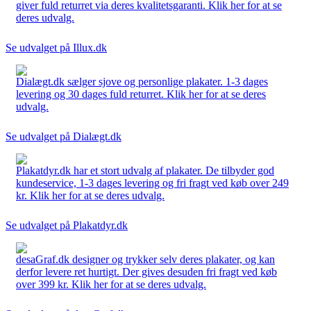
giver fuld returret via deres kvalitetsgaranti. Klik her for at se
deres udvalg.
Se udvalget på Illux.dk
Dialægt.dk sælger sjove og personlige plakater. 1-3 dages
levering og 30 dages fuld returret. Klik her for at se deres
udvalg.
Se udvalget på Dialægt.dk
Plakatdyr.dk har et stort udvalg af plakater. De tilbyder god
kundeservice, 1-3 dages levering og fri fragt ved køb over 249
kr. Klik her for at se deres udvalg.
Se udvalget på Plakatdyr.dk
desaGraf.dk designer og trykker selv deres plakater, og kan
derfor levere ret hurtigt. Der gives desuden fri fragt ved køb
over 399 kr. Klik her for at se deres udvalg.