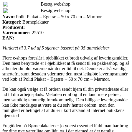
Besøg webshop
Besøg webshop
Navn:
Politi Plakat – Egetræ – 50 x 70 cm – Marmor
Kategori:
Børneplakater
Producent:
Varenummer:
25510
EAN:
Vurderet til
3.7
ud af 5 stjerner baseret på
35
anmeldelser
Flere e-shops foreslår i øjeblikket et bredt udvalg af leveringsmidler.
Den mest benyttede er i øjeblikket at få sendt til en pakkeshop, og så
afhenter du blot varerne når der er tid til det. Denne er altså vældig
smertefri, samt desuden ydermere den mest letkøbte leveringsmanér
ved køb af Politi Plakat – Egetræ – 50 x 70 cm – Marmor.
Du kan også vælge at få ordren sendt hjem til din privatadresse eller
ud til din arbejdsplads. Metoden er af og til en tand mere pebret,
men samtidig temmelig fremkommelig. Den billigste leveringsmåde
kan ikke modsiges at være at du selv henter ordren, men den
mulighed er betinget af at du er i kort afstand af internet butikkens
hjemsted.
Fragttiden på Børneplakater er jo yderst essentiel ifald man har brug
for dine nye varer lige om lidt, og i det øjemed er det nemlig