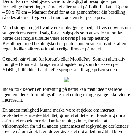
Derfor kan det stadigvæk være fordelagtigt at besigtige et par
forskellige forretninger på nettet efter rabat på Politi Plakat – Egetræ
– 50 x 70 cm – Marmor forud for at du gennemfører din bestilling,
således at du er tryg ved at modtage den skarpeste pris.
Man bør lige meget hvad være omhyggelig med, at hvis en webshop
sælger deres varer til salg for en salgspris som anses for uhørt lav,
burde det i nogle tilfælde være et bevis på en fup netshop.
Bestillinger med betalingskort er på den anden side omsluttet af en
regel, hvilket sikrer os imod uærlige firmaer på nettet.
Generelt går vi ind for kortkøb eller MobilePay. Som en alternativ
mulighed kunne du bruge en afdragsløsning som for eksempel
ViaBill, i tilfælde af at du efterspørger at afdrage prisen senere.
Inden folk køber i en forretning på nettet kan man ideelt set løbe
igennem deres forretningsaftale, det er dog mange gange ikke videre
interessant.
En anden mulighed kunne måske være at tjekke om internet
selskabet er e-mærke tilsluttet, grundet at det er en forsikring om at
e-firmaet respekterer de danske retningslinjer, foruden at
virksomheden fra tid til anden gennemses af sagkyndige der kender
lovene på området. Derudover giver det dig anledning til at blive