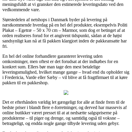
meningsfuldt at vi gransker den estimerede leveringsdato ved den
vedkommende vare.
Størstedelen af netshops i Danmark byder på levering på
næstkommende hverdag på en hel del produkter, eksempelvis Politi
Plakat – Egetræ – 50 x 70 cm – Marmor, som dog er betinget af at
orden realiseres forud for et angivent tidspunkt, sådan at de højst
sandsynligt kan nå at få pakken klargjort inden de pakkeansatte har
fri.
En hel del online forhandlere garanterer levering uden
omkostninger, men oftest er det forudsat at der indkøbes for en
konkret sum. Ellers bør man tage den mest betalelige
leveringsmulighed, hvilket mange gange – hvad end du opholder sig
i Fredericia, Varde eller Sæby – vil blive at få fragtfirmaet til at køre
pakken til en pakkeshop.
Det er efterhånden vældig let gængeligt for alle at finde frem til de
bedste priser i blandt flere e-forretninger, og derved har massevis af
online butikker været presset til at at nedsætte salgspriserne på
produkterne – til piger og drenge, og samtidig også til voksne –
betragteligt, og endda nogle gange tilbyde levering uden gebyr.