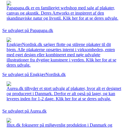
Papapapa.dk er en familieejet webshop med salg af plakater,
canvas og akustik. Deres Artworks er inspireret af den
skandinaviske natur og livsstil. Klik her for at se deres udvalg.
Se udvalget på Papapapa.dk
EngkjærNordisk.dk sælger flotte og stilrene plakater til dit
hjem. Alle plakaterne opsættes internt i virksomheden, enten
med eget design eller kombineret med nøje udvalgte
illustrationer fra dygtige kunstnere i verden. Klik her for at se
deres udvalg.
Se udvalget på EngkjærNordisk.dk
Aurea.dk tilbyder et stort udvalg af plakater, hvor alt er designet
og produceret i Danmark. Derfor er alt også på lager, og kan
leveres inden for 1-2 dage. Klik her for at se deres udvalg.
Se udvalget på Aurea.dk
Illux.dk fokuserer på miljøvenlig produktion i Danmark og