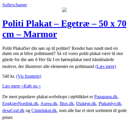
Softexchange
Politi Plakat – Egetræ – 50 x 70
cm – Marmor
Politi PlakatSer din søn op til politiet? Render han rundt med en
drøm om at blive politimand? Så vil vores politi plakat være til stor
glæde for din søn ð Her får I en børneplakat med håndmalede
motiver, der illustrerer alle elementer en politimand
(Læs mere)
540
kr.
(Vis fragtpris)
Læs mere »
Køb nu »
De mest populære plakat-webshops i øjeblikket er
Papapapa.dk
,
EngkjærNordisk.dk
,
Aurea.dk
,
Illux.dk
,
Dialægt.dk
,
Plakatdyr.dk
,
desaGraf.dk
og
Citatplakat.dk
, som alle har et stort sortiment til gode
priser.