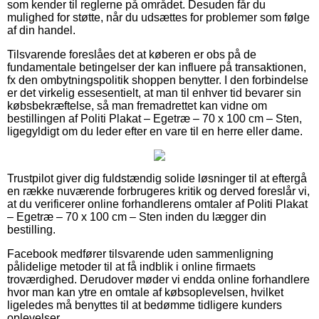
som kender til reglerne på området. Desuden får du
mulighed for støtte, når du udsættes for problemer som følge
af din handel.
Tilsvarende foreslåes det at køberen er obs på de
fundamentale betingelser der kan influere på transaktionen,
fx den ombytningspolitik shoppen benytter. I den forbindelse
er det virkelig essesentielt, at man til enhver tid bevarer sin
købsbekræftelse, så man fremadrettet kan vidne om
bestillingen af Politi Plakat – Egetræ – 70 x 100 cm – Sten,
ligegyldigt om du leder efter en vare til en herre eller dame.
Trustpilot giver dig fuldstændig solide løsninger til at eftergå
en række nuværende forbrugeres kritik og derved foreslår vi,
at du verificerer online forhandlerens omtaler af Politi Plakat
– Egetræ – 70 x 100 cm – Sten inden du lægger din
bestilling.
Facebook medfører tilsvarende uden sammenligning
pålidelige metoder til at få indblik i online firmaets
troværdighed. Derudover møder vi endda online forhandlere
hvor man kan ytre en omtale af købsoplevelsen, hvilket
ligeledes må benyttes til at bedømme tidligere kunders
oplevelser.