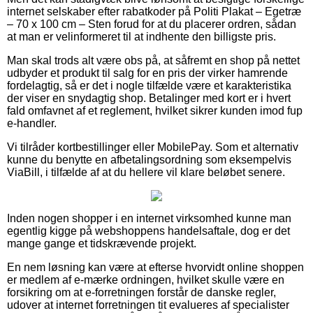
internet selskaber efter rabatkoder på Politi Plakat – Egetræ
– 70 x 100 cm – Sten forud for at du placerer ordren, sådan
at man er velinformeret til at indhente den billigste pris.
Man skal trods alt være obs på, at såfremt en shop på nettet
udbyder et produkt til salg for en pris der virker hamrende
fordelagtig, så er det i nogle tilfælde være et karakteristika
der viser en snydagtig shop. Betalinger med kort er i hvert
fald omfavnet af et reglement, hvilket sikrer kunden imod fup
e-handler.
Vi tilråder kortbestillinger eller MobilePay. Som et alternativ
kunne du benytte en afbetalingsordning som eksempelvis
ViaBill, i tilfælde af at du hellere vil klare beløbet senere.
Inden nogen shopper i en internet virksomhed kunne man
egentlig kigge på webshoppens handelsaftale, dog er det
mange gange et tidskrævende projekt.
En nem løsning kan være at efterse hvorvidt online shoppen
er medlem af e-mærke ordningen, hvilket skulle være en
forsikring om at e-forretningen forstår de danske regler,
udover at internet forretningen tit evalueres af specialister