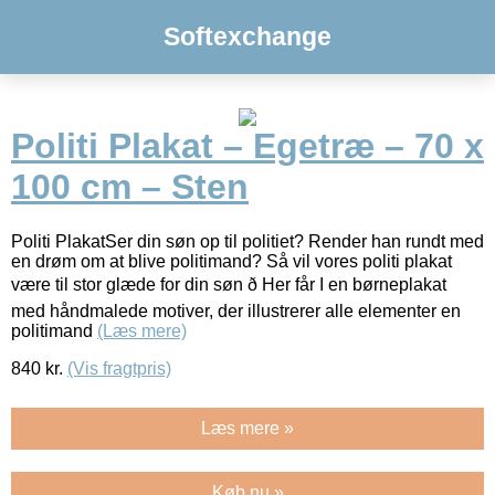
Softexchange
Politi Plakat – Egetræ – 70 x
100 cm – Sten
Politi PlakatSer din søn op til politiet? Render han rundt med
en drøm om at blive politimand? Så vil vores politi plakat
være til stor glæde for din søn ð Her får I en børneplakat
med håndmalede motiver, der illustrerer alle elementer en
politimand
(Læs mere)
840
kr.
(Vis fragtpris)
Læs mere »
Køb nu »