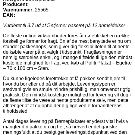
Producent:
Varenummer:
25565
EAN:
Vurderet til
3.7
ud af 5 stjerner baseret på
12
anmeldelser
De fleste online virksomheder foreslår i øjeblikket en række
forskellige former for fragt. En af de mest benyttede er nu om
stunder pakkeshops, som giver dig fleksibiliteten til at hente
de købte varer på et valgfrit tidspunkt. Fragtløsningen er
nemlig særdeles enkel, og i mange tilfælde tillige den mindst
kostelige mulighed for fragt ved køb af Politi Plakat – Egetræ
– 70 x 100 cm – Sten.
Du kunne ligeledes foretrække at få pakken sendt hjem til
hvor du bor eller ud på dit arbejde. Leveringstypen er
sædvanligvis en smule mindre prisbillig, men omvendt rigtig
praktisk. Den mindst kostelige mulighed for levering vil dog i
de fleste tilfælde være at hente produkterne selv, men dette
afhænger af at du opholder dig lige ved e-forhandlerens
tilholdssted.
Antal dages levering på Børneplakater er yderst vital hvis vi
mangler din pakke nu og her, så herved er det ganske
meningsfuldt at du besigtiger leveringstidspunktet ved den