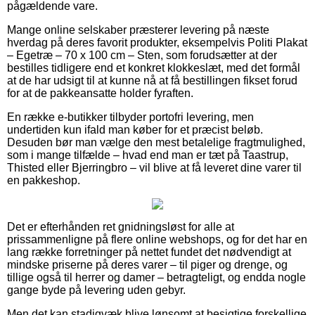
pågældende vare.
Mange online selskaber præsterer levering på næste
hverdag på deres favorit produkter, eksempelvis Politi Plakat
– Egetræ – 70 x 100 cm – Sten, som forudsætter at der
bestilles tidligere end et konkret klokkeslæt, med det formål
at de har udsigt til at kunne nå at få bestillingen fikset forud
for at de pakkeansatte holder fyraften.
En række e-butikker tilbyder portofri levering, men
undertiden kun ifald man køber for et præcist beløb.
Desuden bør man vælge den mest betalelige fragtmulighed,
som i mange tilfælde – hvad end man er tæt på Taastrup,
Thisted eller Bjerringbro – vil blive at få leveret dine varer til
en pakkeshop.
Det er efterhånden ret gnidningsløst for alle at
prissammenligne på flere online webshops, og for det har en
lang række forretninger på nettet fundet det nødvendigt at
mindske priserne på deres varer – til piger og drenge, og
tillige også til herrer og damer – betragteligt, og endda nogle
gange byde på levering uden gebyr.
Men det kan stadigvæk blive lønsomt at besigtige forskellige