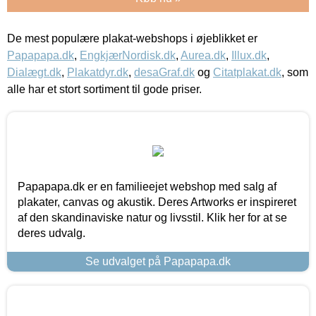
De mest populære plakat-webshops i øjeblikket er
Papapapa.dk
,
EngkjærNordisk.dk
,
Aurea.dk
,
Illux.dk
,
Dialægt.dk
,
Plakatdyr.dk
,
desaGraf.dk
og
Citatplakat.dk
, som
alle har et stort sortiment til gode priser.
Papapapa.dk er en familieejet webshop med salg af
plakater, canvas og akustik. Deres Artworks er inspireret
af den skandinaviske natur og livsstil. Klik her for at se
deres udvalg.
Se udvalget på Papapapa.dk