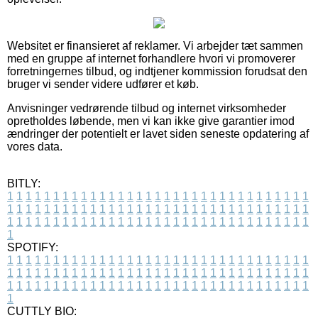
Websitet er finansieret af reklamer. Vi arbejder tæt sammen
med en gruppe af internet forhandlere hvori vi promoverer
forretningernes tilbud, og indtjener kommission forudsat den
bruger vi sender videre udfører et køb.
Anvisninger vedrørende tilbud og internet virksomheder
opretholdes løbende, men vi kan ikke give garantier imod
ændringer der potentielt er lavet siden seneste opdatering af
vores data.
BITLY:
1
1
1
1
1
1
1
1
1
1
1
1
1
1
1
1
1
1
1
1
1
1
1
1
1
1
1
1
1
1
1
1
1
1
1
1
1
1
1
1
1
1
1
1
1
1
1
1
1
1
1
1
1
1
1
1
1
1
1
1
1
1
1
1
1
1
1
1
1
1
1
1
1
1
1
1
1
1
1
1
1
1
1
1
1
1
1
1
1
1
1
1
1
1
1
1
1
1
1
1
SPOTIFY:
1
1
1
1
1
1
1
1
1
1
1
1
1
1
1
1
1
1
1
1
1
1
1
1
1
1
1
1
1
1
1
1
1
1
1
1
1
1
1
1
1
1
1
1
1
1
1
1
1
1
1
1
1
1
1
1
1
1
1
1
1
1
1
1
1
1
1
1
1
1
1
1
1
1
1
1
1
1
1
1
1
1
1
1
1
1
1
1
1
1
1
1
1
1
1
1
1
1
1
1
CUTTLY BIO: