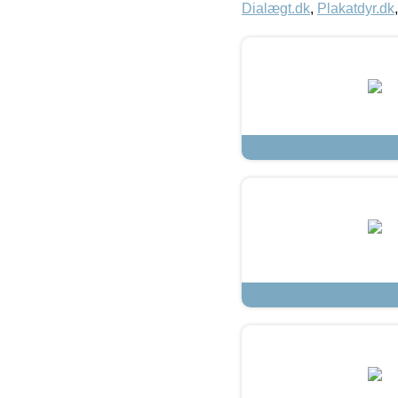
Dialægt.dk
,
Plakatdyr.dk