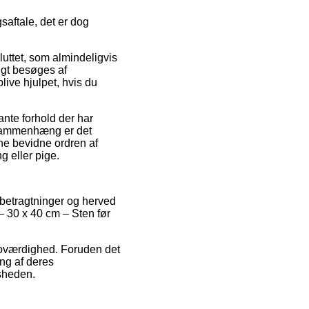
saftale, det er dog
uttet, som almindeligvis
igt besøges af
live hjulpet, hvis du
nte forhold der har
en sammenhæng er det
nne bevidne ordren af
g eller pige.
s betragtninger og herved
 – 30 x 40 cm – Sten før
troværdighed. Foruden det
ng af deres
sheden.