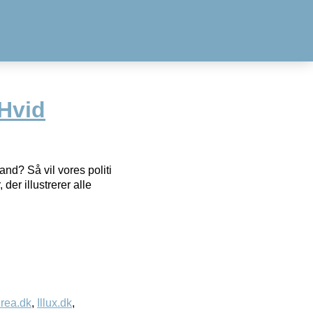
 Hvid
and? Så vil vores politi
der illustrerer alle
rea.dk
,
Illux.dk
,