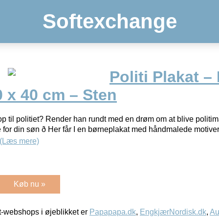
Softexchange
Politi Plakat –
 x 40 cm – Sten
op til politiet? Render han rundt med en drøm om at blive politim
 for din søn ð Her får I en børneplakat med håndmalede motiver, 
(Læs mere)
Køb nu »
-webshops i øjeblikket er
Papapapa.dk
,
EngkjærNordisk.dk
,
Au