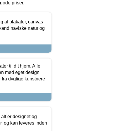
l gode priser.
 af plakater, canvas
skandinaviske natur og
er til dit hjem. Alle
ten med eget design
r fra dygtige kunstnere
 alt er designet og
r, og kan leveres inden