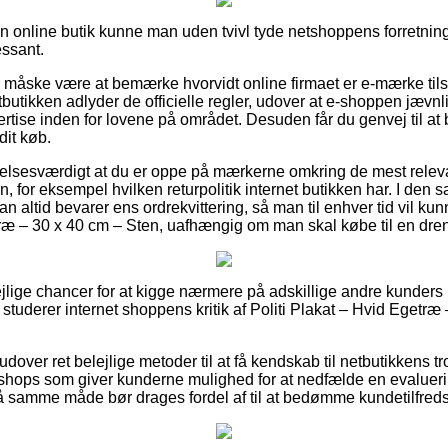
 en online butik kunne man uden tvivl tyde netshoppens forretning
essant.
e måske være at bemærke hvorvidt online firmaet er e-mærke tilsl
tbutikken adlyder de officielle regler, udover at e-shoppen jævnl
ertise inden for lovene på området. Desuden får du genvej til at b
dit køb.
lelsesværdigt at du er oppe på mærkerne omkring de mest releva
en, for eksempel hvilken returpolitik internet butikken har. I d
n altid bevarer ens ordrekvittering, så man til enhver tid vil ku
træ – 30 x 40 cm – Sten, uafhængig om man skal købe til en dren
elejlige chancer for at kigge nærmere på adskillige andre kunder
du studerer internet shoppens kritik af Politi Plakat – Hvid Egetræ
over ret belejlige metoder til at få kendskab til netbutikkens 
shops som giver kunderne mulighed for at nedfælde en evalueri
på samme måde bør drages fordel af til at bedømme kundetilfred