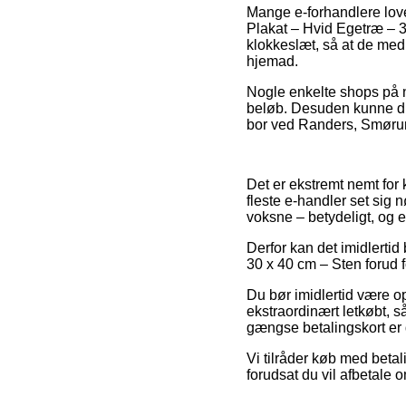
Mange e-forhandlere lov
Plakat – Hvid Egetræ – 30
klokkeslæt, så at de med
hjemad.
Nogle enkelte shops på ne
beløb. Desuden kunne du
bor ved Randers, Smørumne
Det er ekstremt nemt for 
fleste e-handler set sig 
voksne – betydeligt, og 
Derfor kan det imidlertid 
30 x 40 cm – Sten forud fo
Du bør imidlertid være op
ekstraordinært letkøbt, 
gængse betalingskort er d
Vi tilråder køb med betali
forudsat du vil afbetale 