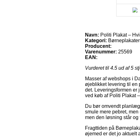
Navn:
Politi Plakat – Hv
Kategori:
Børneplakater
Producent:
Varenummer:
25569
EAN:
Vurderet til
4.5
ud af 5 st
Masser af webshops i Dan
øjeblikket levering til en
det. Leveringsformen er
ved køb af Politi Plakat
Du bør omvendt planlægge a
smule mere pebret, men o
men den løsning står og 
Fragttiden på Børneplakat
øjemed er det jo aktuelt