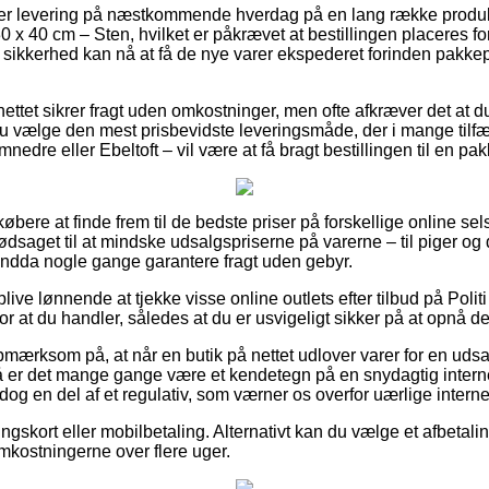
er levering på næstkommende hverdag på en lang række produkt
 x 40 cm – Sten, hvilket er påkrævet at bestillingen placeres fo
 sikkerhed kan nå at få de nye varer ekspederet forinden pakke
ttet sikrer fragt uden omkostninger, men ofte afkræver det at du
 vælge den mest prisbevidste leveringsmåde, der i mange tilfæ
dre eller Ebeltoft – vil være at få bragt bestillingen til en pa
købere at finde frem til de bedste priser på forskellige online se
nødsaget til at mindske udsalgspriserne på varerne – til piger og 
endda nogle gange garantere fragt uden gebyr.
blive lønnende at tjekke visse online outlets efter tilbud på Poli
r at du handler, således at du er usvigeligt sikker på at opnå den
mærksom på, at når en butik på nettet udlover varer for en udsal
så er det mange gange være et kendetegn på en snydagtig inter
og en del af et regulativ, som værner os overfor uærlige internet
ngskort eller mobilbetaling. Alternativt kan du vælge et afbetaling
omkostningerne over flere uger.