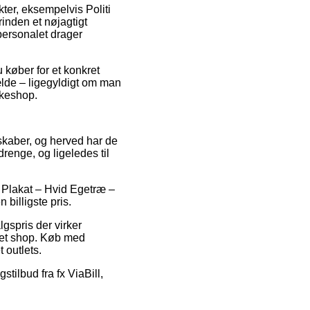
er, eksempelvis Politi
rinden et nøjagtigt
personalet drager
 køber for et konkret
lde – ligegyldigt om man
kkeshop.
lskaber, og herved har de
drenge, og ligeledes til
ti Plakat – Hvid Egetræ –
 billigste pris.
gspris der virker
net shop. Køb med
 outlets.
stilbud fra fx ViaBill,