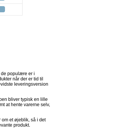
 de populære er i
kter når der er tid til
vidste leveringsversion
en bliver typisk en lille
t at hente varerne selv,
om et øjeblik, så i det
evante produkt.