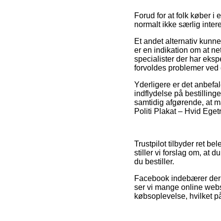
Forud for at folk køber i
normalt ikke særlig inter
Et andet alternativ kunn
er en indikation om at ne
specialister der har eksp
forvoldes problemer ved 
Yderligere er det anbefa
indflydelse på bestilling
samtidig afgørende, at ma
Politi Plakat – Hvid Ege
Trustpilot tilbyder ret b
stiller vi forslag om, at 
du bestiller.
Facebook indebærer derud
ser vi mange online web
købsoplevelse, hvilket 