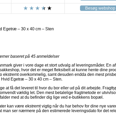
Besøg webshop
id Egetræ – 30 x 40 cm – Sten
jerner baseret på
45
anmeldelser
mark giver i vore dage et stort udvalg af leveringsmåder. En af
 pakkeshop, hvor det er meget fleksibelt at kunne hente dine produ
 jo ekstremt overkommelig, samt desuden endda den mest prisbe
 – Hvid Egetræ – 30 x 40 cm – Sten.
t få det leveret til hvor du bor eller ud på dit arbejde. Fragttyp
mvendt vældig let. Den mest betalelige fragtmetode er utvivlsom
falder med at du befinder dig lige ved e-butikkens bopæl.
er kan være ekstremt vigtig når du har behov for dine nye varer 
 at man ser nærmere på den estimerede leveringsdato for det rel