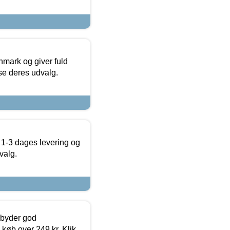
nmark og giver fuld
t se deres udvalg.
 1-3 dages levering og
valg.
ilbyder god
 køb over 249 kr. Klik