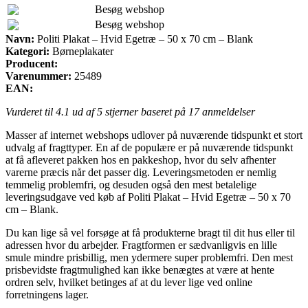
Besøg webshop
Besøg webshop
Navn:
Politi Plakat – Hvid Egetræ – 50 x 70 cm – Blank
Kategori:
Børneplakater
Producent:
Varenummer:
25489
EAN:
Vurderet til
4.1
ud af 5 stjerner baseret på
17
anmeldelser
Masser af internet webshops udlover på nuværende tidspunkt et stort
udvalg af fragttyper. En af de populære er på nuværende tidspunkt
at få afleveret pakken hos en pakkeshop, hvor du selv afhenter
varerne præcis når det passer dig. Leveringsmetoden er nemlig
temmelig problemfri, og desuden også den mest betalelige
leveringsudgave ved køb af Politi Plakat – Hvid Egetræ – 50 x 70
cm – Blank.
Du kan lige så vel forsøge at få produkterne bragt til dit hus eller til
adressen hvor du arbejder. Fragtformen er sædvanligvis en lille
smule mindre prisbillig, men ydermere super problemfri. Den mest
prisbevidste fragtmulighed kan ikke benægtes at være at hente
ordren selv, hvilket betinges af at du lever lige ved online
forretningens lager.