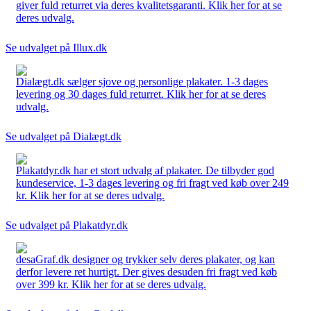
giver fuld returret via deres kvalitetsgaranti. Klik her for at se
deres udvalg.
Se udvalget på Illux.dk
Dialægt.dk sælger sjove og personlige plakater. 1-3 dages
levering og 30 dages fuld returret. Klik her for at se deres
udvalg.
Se udvalget på Dialægt.dk
Plakatdyr.dk har et stort udvalg af plakater. De tilbyder god
kundeservice, 1-3 dages levering og fri fragt ved køb over 249
kr. Klik her for at se deres udvalg.
Se udvalget på Plakatdyr.dk
desaGraf.dk designer og trykker selv deres plakater, og kan
derfor levere ret hurtigt. Der gives desuden fri fragt ved køb
over 399 kr. Klik her for at se deres udvalg.