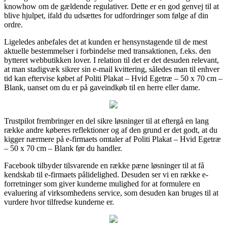
knowhow om de gældende regulativer. Dette er en god genvej til at
blive hjulpet, ifald du udsættes for udfordringer som følge af din
ordre.
Ligeledes anbefales det at kunden er hensynstagende til de mest
aktuelle bestemmelser i forbindelse med transaktionen, f.eks. den
bytteret webbutikken lover. I relation til det er det desuden relevant,
at man stadigvæk sikrer sin e-mail kvittering, således man til enhver
tid kan eftervise købet af Politi Plakat – Hvid Egetræ – 50 x 70 cm –
Blank, uanset om du er på gaveindkøb til en herre eller dame.
Trustpilot frembringer en del sikre løsninger til at eftergå en lang
række andre køberes reflektioner og af den grund er det godt, at du
kigger nærmere på e-firmaets omtaler af Politi Plakat – Hvid Egetræ
– 50 x 70 cm – Blank før du handler.
Facebook tilbyder tilsvarende en række pæne løsninger til at få
kendskab til e-firmaets pålidelighed. Desuden ser vi en række e-
forretninger som giver kunderne mulighed for at formulere en
evaluering af virksomhedens service, som desuden kan bruges til at
vurdere hvor tilfredse kunderne er.