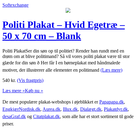
Softexchange
Politi Plakat – Hvid Egetræ –
50 x 70 cm – Blank
Politi PlakatSer din søn op til politiet? Render han rundt med en
drøm om at blive politimand? Så vil vores politi plakat være til stor
glæde for din søn ð Her får I en børneplakat med håndmalede
motiver, der illustrerer alle elementer en politimand
(Læs mere)
540
kr.
(Vis fragtpris)
Læs mere »
Køb nu »
De mest populære plakat-webshops i øjeblikket er
Papapapa.dk
,
EngkjærNordisk.dk
,
Aurea.dk
,
Illux.dk
,
Dialægt.dk
,
Plakatdyr.dk
,
desaGraf.dk
og
Citatplakat.dk
, som alle har et stort sortiment til gode
priser.