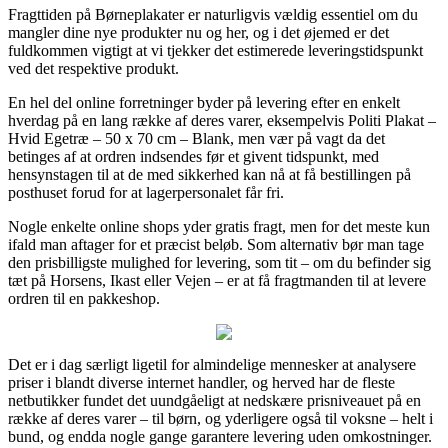
Fragttiden på Børneplakater er naturligvis vældig essentiel om du
mangler dine nye produkter nu og her, og i det øjemed er det
fuldkommen vigtigt at vi tjekker det estimerede leveringstidspunkt
ved det respektive produkt.
En hel del online forretninger byder på levering efter en enkelt
hverdag på en lang række af deres varer, eksempelvis Politi Plakat –
Hvid Egetræ – 50 x 70 cm – Blank, men vær på vagt da det
betinges af at ordren indsendes før et givent tidspunkt, med
hensynstagen til at de med sikkerhed kan nå at få bestillingen på
posthuset forud for at lagerpersonalet får fri.
Nogle enkelte online shops yder gratis fragt, men for det meste kun
ifald man aftager for et præcist beløb. Som alternativ bør man tage
den prisbilligste mulighed for levering, som tit – om du befinder sig
tæt på Horsens, Ikast eller Vejen – er at få fragtmanden til at levere
ordren til en pakkeshop.
Det er i dag særligt ligetil for almindelige mennesker at analysere
priser i blandt diverse internet handler, og herved har de fleste
netbutikker fundet det uundgåeligt at nedskære prisniveauet på en
række af deres varer – til børn, og yderligere også til voksne – helt i
bund, og endda nogle gange garantere levering uden omkostninger.