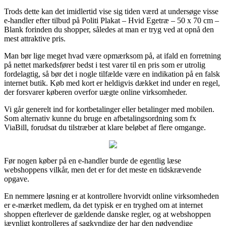
Trods dette kan det imidlertid vise sig tiden værd at undersøge visse
e-handler efter tilbud på Politi Plakat – Hvid Egetræ – 50 x 70 cm –
Blank forinden du shopper, således at man er tryg ved at opnå den
mest attraktive pris.
Man bør lige meget hvad være opmærksom på, at ifald en forretning
på nettet markedsfører bedst i test varer til en pris som er utrolig
fordelagtig, så bør det i nogle tilfælde være en indikation på en falsk
internet butik. Køb med kort er heldigvis dækket ind under en regel,
der forsvarer køberen overfor uægte online virksomheder.
Vi går generelt ind for kortbetalinger eller betalinger med mobilen.
Som alternativ kunne du bruge en afbetalingsordning som fx
ViaBill, forudsat du tilstræber at klare beløbet af flere omgange.
Før nogen køber på en e-handler burde de egentlig læse
webshoppens vilkår, men det er for det meste en tidskrævende
opgave.
En nemmere løsning er at kontrollere hvorvidt online virksomheden
er e-mærket medlem, da det typisk er en tryghed om at internet
shoppen efterlever de gældende danske regler, og at webshoppen
jævnligt kontrolleres af sagkyndige der har den nødvendige