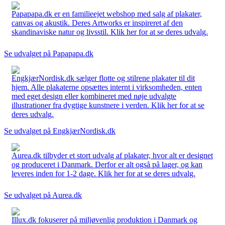
Papapapa.dk er en familieejet webshop med salg af plakater,
canvas og akustik. Deres Artworks er inspireret af den
skandinaviske natur og livsstil. Klik her for at se deres udvalg.
Se udvalget på Papapapa.dk
EngkjærNordisk.dk sælger flotte og stilrene plakater til dit
hjem. Alle plakaterne opsættes internt i virksomheden, enten
med eget design eller kombineret med nøje udvalgte
illustrationer fra dygtige kunstnere i verden. Klik her for at se
deres udvalg.
Se udvalget på EngkjærNordisk.dk
Aurea.dk tilbyder et stort udvalg af plakater, hvor alt er designet
og produceret i Danmark. Derfor er alt også på lager, og kan
leveres inden for 1-2 dage. Klik her for at se deres udvalg.
Se udvalget på Aurea.dk
Illux.dk fokuserer på miljøvenlig produktion i Danmark og