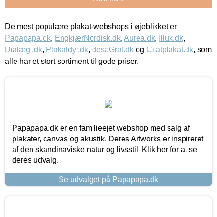
De mest populære plakat-webshops i øjeblikket er
Papapapa.dk
,
EngkjærNordisk.dk
,
Aurea.dk
,
Illux.dk
,
Dialægt.dk
,
Plakatdyr.dk
,
desaGraf.dk
og
Citatplakat.dk
, som
alle har et stort sortiment til gode priser.
Papapapa.dk er en familieejet webshop med salg af
plakater, canvas og akustik. Deres Artworks er inspireret
af den skandinaviske natur og livsstil. Klik her for at se
deres udvalg.
Se udvalget på Papapapa.dk