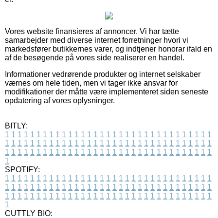
Vores website finansieres af annoncer. Vi har tætte
samarbejder med diverse internet forretninger hvori vi
markedsfører butikkernes varer, og indtjener honorar ifald en
af de besøgende på vores side realiserer en handel.
Informationer vedrørende produkter og internet selskaber
værnes om hele tiden, men vi tager ikke ansvar for
modifikationer der måtte være implementeret siden seneste
opdatering af vores oplysninger.
BITLY:
1
1
1
1
1
1
1
1
1
1
1
1
1
1
1
1
1
1
1
1
1
1
1
1
1
1
1
1
1
1
1
1
1
1
1
1
1
1
1
1
1
1
1
1
1
1
1
1
1
1
1
1
1
1
1
1
1
1
1
1
1
1
1
1
1
1
1
1
1
1
1
1
1
1
1
1
1
1
1
1
1
1
1
1
1
1
1
1
1
1
1
1
1
1
1
1
1
1
1
1
SPOTIFY:
1
1
1
1
1
1
1
1
1
1
1
1
1
1
1
1
1
1
1
1
1
1
1
1
1
1
1
1
1
1
1
1
1
1
1
1
1
1
1
1
1
1
1
1
1
1
1
1
1
1
1
1
1
1
1
1
1
1
1
1
1
1
1
1
1
1
1
1
1
1
1
1
1
1
1
1
1
1
1
1
1
1
1
1
1
1
1
1
1
1
1
1
1
1
1
1
1
1
1
1
CUTTLY BIO: