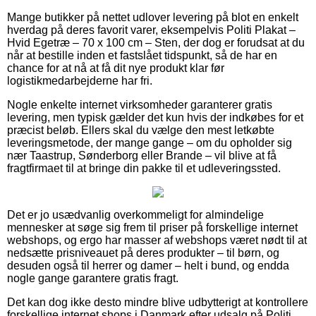
Mange butikker på nettet udlover levering på blot en enkelt
hverdag på deres favorit varer, eksempelvis Politi Plakat –
Hvid Egetræ – 70 x 100 cm – Sten, der dog er forudsat at du
når at bestille inden et fastslået tidspunkt, så de har en
chance for at nå at få dit nye produkt klar før
logistikmedarbejderne har fri.
Nogle enkelte internet virksomheder garanterer gratis
levering, men typisk gælder det kun hvis der indkøbes for et
præcist beløb. Ellers skal du vælge den mest letkøbte
leveringsmetode, der mange gange – om du opholder sig
nær Taastrup, Sønderborg eller Brande – vil blive at få
fragtfirmaet til at bringe din pakke til et udleveringssted.
Det er jo usædvanlig overkommeligt for almindelige
mennesker at søge sig frem til priser på forskellige internet
webshops, og ergo har masser af webshops været nødt til at
nedsætte prisniveauet på deres produkter – til børn, og
desuden også til herrer og damer – helt i bund, og endda
nogle gange garantere gratis fragt.
Det kan dog ikke desto mindre blive udbytterigt at kontrollere
forskellige internet shops i Danmark efter udsalg på Politi