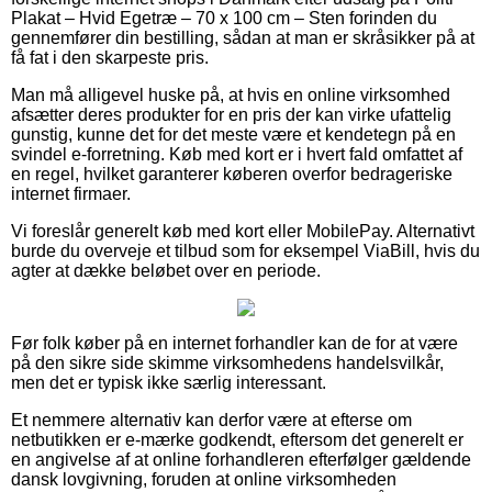
Plakat – Hvid Egetræ – 70 x 100 cm – Sten forinden du
gennemfører din bestilling, sådan at man er skråsikker på at
få fat i den skarpeste pris.
Man må alligevel huske på, at hvis en online virksomhed
afsætter deres produkter for en pris der kan virke ufattelig
gunstig, kunne det for det meste være et kendetegn på en
svindel e-forretning. Køb med kort er i hvert fald omfattet af
en regel, hvilket garanterer køberen overfor bedrageriske
internet firmaer.
Vi foreslår generelt køb med kort eller MobilePay. Alternativt
burde du overveje et tilbud som for eksempel ViaBill, hvis du
agter at dække beløbet over en periode.
Før folk køber på en internet forhandler kan de for at være
på den sikre side skimme virksomhedens handelsvilkår,
men det er typisk ikke særlig interessant.
Et nemmere alternativ kan derfor være at efterse om
netbutikken er e-mærke godkendt, eftersom det generelt er
en angivelse af at online forhandleren efterfølger gældende
dansk lovgivning, foruden at online virksomheden