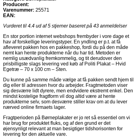
Producent:
Varenummer:
25571
EAN:
Vurderet til
4.4
ud af 5 stjerner baseret på
43
anmeldelser
En stor portion internet webshops frembyder i vore dage et
hav af forskellige leveringstyper. En yndling er p.t. at få
afleveret pakken hos en pakkeshop, fordi du på den måde
nemt kan hente produkterne når du har tid. Metoden er
nemlig usædvanlig fremkommelig, og tit derudover den
prisbilligste slags levering ved køb af Politi Plakat – Hvid
Egetræ – 70 x 100 cm – Sten.
Du kunne på samme måde vælge at få pakken sendt hjem til
dig eller til adressen hvor du arbejder. Fragtmetoden viser
sig desværre lidt dyrere, men endvidere ekstremt enkel. Den
mindst kostelige fragtform vil dog altid være at hente
produkterne selv, som desværre stiller krav om at du lever
nærved online firmaets lager.
Fragtperioden på Børneplakater er jo ret så essentiel om vi
har brug for produktet fluks, og af den grund er det
øjensynligt relevant at man besigtiger tidshorisonten for
levering for den aktuelle vare.