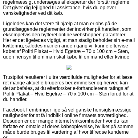
regelmæssigt undersøges af eksperter der forstår reglerne.
Det giver dig lejlighed til assistance, hvis du oplever
vanskeligheder ved dit køb.
Ligeledes kan det være til hjælp at man er obs på de
grundlæggende reglementer der indvirker på handlen, som
eksempelvis den bytteret online webshoppen garanterer.
Her er det ligeledes vigtigt, at man stadig beholder sin e-mail
kvittering, således man en anden gang vil kunne eftervise
købet af Politi Plakat – Hvid Egetræ – 70 x 100 cm – Sten,
uden hensyn til om man skal købe til en mand eller kvinde.
Trustpilot resulterer i ultra værdifulde muligheder for at læse
ret mange aktuelle brugeres bedømmelser og herved kan
det anbefales, at du efterforsker e-forhandlerens ratings af
Politi Plakat – Hvid Egetræ – 70 x 100 cm – Sten forud for at
du handler.
Facebook frembringer lige så vel ganske hensigtsmæssige
muligheder for at få indblik i online firmaets troværdighed.
Desuden er der mange internet virksomheder hvor du kan
forfatte en omtale af deres købsoplevelse, hvilket på samme
måde burde bruges til vurdering af hvor tilfredse kunderne
er.